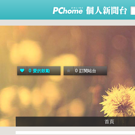
0
0
愛的鼓勵
訂閱站台
首頁