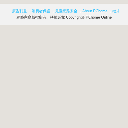
．
廣告刊登
．
消費者保護
．
兒童網路安全
．
About PChome
．
徵才
網路家庭版權所有、轉載必究 Copyright© PChome Online