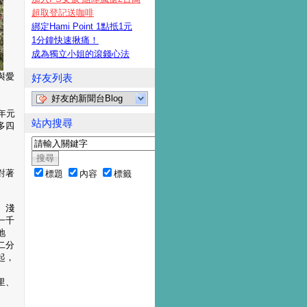
超取登記送咖啡
綁定Hami Point 1點抵1元
1分鐘快速揪痛！
成為獨立小姐的滾錢心法
與愛
好友列表
好友的新聞台Blog
年元
站內搜尋
多四
對著
標題
內容
標籤
、淺
一千
地
二分
起，
里、