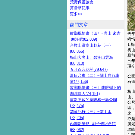
荒野保護協會
薄雪草記事
更多
>>
熱門文章
故鄉風情畫〈四〉~豐山˙來吉
去
鄉
˙寒溪呢(82,839)
1.
合歡山賞高山野花〈一〉
梅
(80,865)
旦
梅山大尖山、碧湖山雲海
五
(80,310)
現
五月百合花開(79,647)
夏日台東〈二〉~關山自行車
公
道(77,156)
石
.
故鄉風情畫〈三〉龍眼樹下的
梅
咖啡達人(74,181)
山
重新開放的基隆和平島公園
公
(72,475)
區
花蓮記行〈三〉~雲山水
之
(72,205)
亦
內湖新景點─郭子儀紀念館
風
瑞
(68,062)
2.3