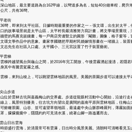
深山地區，最主要道路為台162甲線，以彎道多為名，短短40分鐘車程，爬升
公尺，共有36彎。
太平老街
過36彎，即來到太平社區。日據時期最重要的作家之一－張文環，出生於太平，
人口的故事場景就是太平山區，太平村長嚴清雅努力寫計畫，將文學場景重現，
心牆壁的馬賽克嵌鑲畫，每一戶商店旁邊豎立的圓形「閹雞」圖像，格子窗等，
張文環文學作品中的意象。畫家李國聰把早期村民婚嫁情形畫在一堵牆上，裝置
王文志先生在社區入口處、太平國小、三元宮設置了竹子裝置藝術。
太平雲梯
雲梯跨越望風台與龜山之間，於2016年完工開放，午後雲霧湧起漫漶，若隱若
置身其中有騰雲駕霧之感。
過雲梯，來到山稜上，可以眺望雲林地區的風景。美麗的茶園步道可以連接太平
。
大尖山步道
尖山位於雲林古坑與嘉義梅山的交界處。步道從龍眼村活動中心開始，沿途行走
稜線上，風景特別優美，往古坑方向望出是廣闊的嘉南平原與雲林地區，往梅山
，可俯瞰茶園、山谷、並可遠望草嶺地區，最遠處中央山脈群峰羅列，薄霧如面
籠罩，朦朦朧朧中，隱隱約約可見清水溪，繞著山腳一路迤邐而去。
碧雲山日出雲海
冬時節盛行雲海，於清晨常可有雲瀑，日出時分風景美麗。清朗時可清晰看見玉