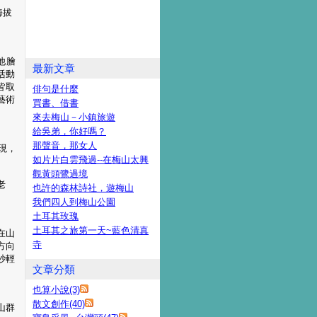
海拔
他膾
最新文章
活動
皆取
俳句是什麼
藝術
買書、借書
來去梅山－小鎮旅遊
給吳弟，你好嗎？
那聲音，那女人
現，
如片片白雲飛過--在梅山太興
觀黃頭鷺過境
老
也許的森林詩社，遊梅山
我們四人到梅山公園
土耳其玫瑰
土耳其之旅第一天~藍色清真
在山
寺
方向
紗輕
文章分類
也算小說(3)
散文創作(40)
山群