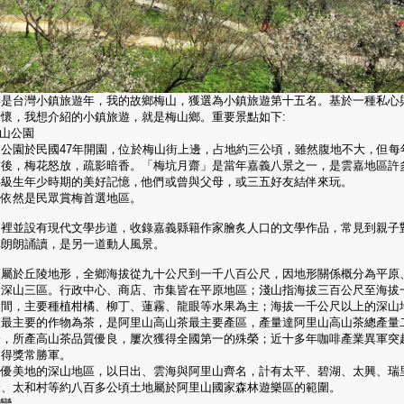
年是台灣小鎮旅遊年，我的故鄉梅山，獲選為小鎮旅遊第十五名。基於一種私心
情懷，我想介紹的小鎮旅遊，就是梅山鄉。重要景點如下:
梅山公園
山公園於民國47年開園，位於梅山街上邊，占地約三公頃，雖然腹地不大，但每
前後，梅花怒放，疏影暗香。「梅坑月齋」是當年嘉義八景之一，是雲嘉地區許
年級生年少時期的美好記憶，他們或曾與父母，或三五好友結伴來玩。
今依然是民眾賞梅首選地區。
園裡並設有現代文學步道，收錄嘉義縣籍作家膾炙人口的文學作品，常見到親子
碑朗朗誦讀，是另一道動人風景。
山屬於丘陵地形，全鄉海拔從九十公尺到一千八百公尺，因地形關係概分為平原
、深山三區。行政中心、商店、市集皆在平原地區；淺山指海拔三百公尺至海拔
尺間，主要種植柑橘、柳丁、蓮霧、龍眼等水果為主；海拔一千公尺以上的深山
，最主要的作物為茶，是阿里山高山茶最主要產區，產量達阿里山高山茶總產量
一，所產高山茶品質優良，屢次獲得全國第一的殊榮；近十多年咖啡產業異軍突
是得獎常勝軍。
景優美地的深山地區，以日出、雲海與阿里山齊名，計有太平、碧湖、太興、瑞
峰、太和村等約八百多公頃土地屬於阿里山國家森林遊樂區的範圍。
6彎