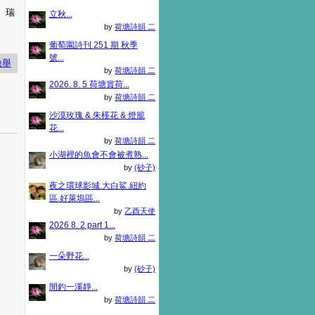
、瑞
立秋...
by
荷塘詩韻 二
葡萄園詩刊 251 期 秋季
號...
檢舉
by
荷塘詩韻 二
2026. 8. 5 荷塘賞荷...
by
荷塘詩韻 二
沙漠玫瑰 & 朱槿花 & 燈籠
花...
by
荷塘詩韻 二
小湖裡的魚會不會被煮熟...
by
(砂子)
夜之環球影城.大白鯊.紐約
區.好萊塢區...
by
乙酉天使
2026 8. 2 part 1...
by
荷塘詩韻 二
一朵野花...
by
(砂子)
閒釣一溪靜...
by
荷塘詩韻 二