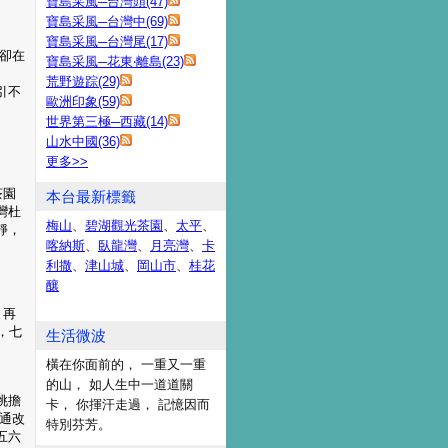
寶島采風─台灣頭(47)
寶島采風─台灣中(69)
寶島采風─台灣尾(17)
卻在
寶島采風─花東‧離島(23)
荒野遊踪(29)
引不
歐洲印象(59)
世界第三極─西藏(14)
山水中國(36)
更多
>>
茶園
本台最新標籤
灣杜
梅山
、
碧湖觀光茶園
、
太平
、
靜，
喀納斯
、
臥龍灣
、
月亮灣
、
卡
利撒
、
津山城
、
岡山市
、
桂花
釀
，再
，七
生活微波
橫在你面前的， 一重又一重
的山， 如人生中一道道關
挑擔
卡， 你揮汗走過， 記憶因而
通改
特別芬芳。
五六