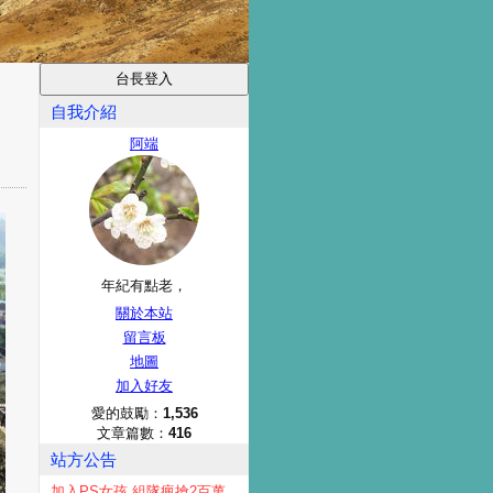
自我介紹
阿端
年紀有點老，
關於本站
留言板
地圖
加入好友
愛的鼓勵：
1,536
文章篇數：
416
站方公告
加入PS女孩 組隊瘋搶2百萬