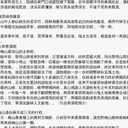
前各家民宿主人，陸續在家門口或庭院種下紫藤，近年當暖洋洋的春風吹起，滿
柔浪漫的紫花怒放，淡淡花香瀰漫，吸引眾多遊男浪女，不遠千里前來觀賞。
.瑞里綠色隧道
是山中人賴以維生的孟宗竹，因林相優美成為遊客必訪的綠色隧道。兩旁竹林互
，午後陽光如絲線穿射，細細瘦瘦的竹影，與地面光影交錯，ㄧ明ㄧ暗。
他還有青年洞、燕子崖、雲潭瀑布、野薑花步道、瑞太古道等，都是值得一再探
方。
.太和寒溪呢
於梅山最深山的太和村。
十餘年前，聖塔山耕者來到草嶺，正望著遠方時，此時雲霧大開，現出聖塔山群
結構，當時小塔山〈聖觀音峰〉莊嚴如一佛坐的景象吸引並感動了耕者。於是他
峭壁雄風」，涉過清水溪河床，經過無數艱難穿越茂密的原始林，終於來到現今
的所在地。就是這股感動留住了他，讓他開始一步一步的開墾耕耘這塊土地。
時耕者結識住在社後坪高齡七十多歲的王穴老先生，在經過多年努力終於將園區
設出來時，王老先生驚訝的說他從小生長在這裡，從來不知被原始森林遮住的竟
莊嚴的山峰。紅著眼眶，略帶哽咽的他，真心感謝上天讓他有生之年見到如此美
這樣，一年復一年，耕者不斷開墾整地，將原來東拼西湊的小塊土地漸漸整合成
園區；又持續在保有自然山林環境的前提下，將園區規劃成更具美感的形象。於
有了現在「寒溪泥森林人文叡地」。〈引自寒溪呢簡介〉
梅山適合兩天或三天的行程。
一天：梅山農會樓上的農村文物館，介紹百年來產業興衰，讓您對梅山鄉有個粗
。再來繞梅山公園一圈。
午，進入太平社區，體驗雲梯，走步道轉到老街，夜晚宿老街的民宿或飯店。