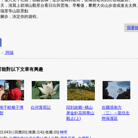
二天，清晨上碧湖山觀景台看日出與雲海。早餐後，攀爬大尖山步道或進去太興
、瑞里等山區景點
的腳步，決定你的遊程。
我要
長：
阿端
可能對以下文章有興趣
南千畦種子博
白河賞荷記
回到故鄉~橫山
在國境南方
館
屏金針花與華山
〈三〉～龍坑生
觀止(上)
態保護區
3,043) | 回應(0)| 推薦 (
14
)| 收藏 (
0
)|
轉寄