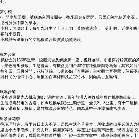
羅列。
巧雲小棧
中一間水龍王廟，號稱為台灣金閣寺，整座廟金光閃閃。乃因丘陵地缺乏水源，
地挖出源源不斷的泉水。
雲小棧，面獅頭山，每年九月中至十月上旬，黃頭鷺過境，十分壯觀。近幾年吸
遊客前來觀賞。
雲小棧與旁邊茶行的空地很適合觀賞黃頭鷺過境。
太興岩步道
道起點位於166縣道旁，設觀景台及解說牌一座，視野遼闊。步道穿行於寬廣的
間，景色清幽雅致。生態豐富，有機會見到台灣特有種藍腹鷴等鳥類；其它如台
，每年四、五月盛開，花簇似錦。步道終點「泰興巖」主祀觀世音菩薩，莊嚴寧
太興村民的信仰中心，廟後的百年梅樹及孟宗竹林，則頗具古意幽情。
竹坑溪步道
坑溪步道原是先人挑炭(擔)走過的古道，百年前漢人將收成的農作挑到梅山街上
回生活必需品走的古道，如今蛻換成觀光生態步道，全長3、3公里，有十二座橋
瀑布，瀑布多，橋多，是竹坑溪步道的特色。圖為其中一座瀑布龍宮步道。
瑞里紫藤花季
續往瑞理前進。瑞里昔日出入不便，居民生活辛苦異常，所收成的山產必須人力
阿里山小火車沿線，如交力坪、梨園寮等站，再運送到嘉義市販售。現因山區 交
，茶園風光明媚，成爲觀光旅遊勝地，年輕一輩留在家中，或種茶或開民宿，十