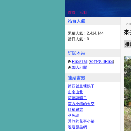
首頁
活動
站台人氣
20
來
累積人氣：
2,414,144
當日人氣：
0
推
訂閱本站
RSS訂閱
(
如何使用RSS
)
加入訂閱
連結書籤
第四號畫塘鴨子
山南山北
荷塘詩韻二
南方小鎮的天空
紅袖藏雲
巫魚誌
秀筇的花事小築
嘎嘎昆蟲網