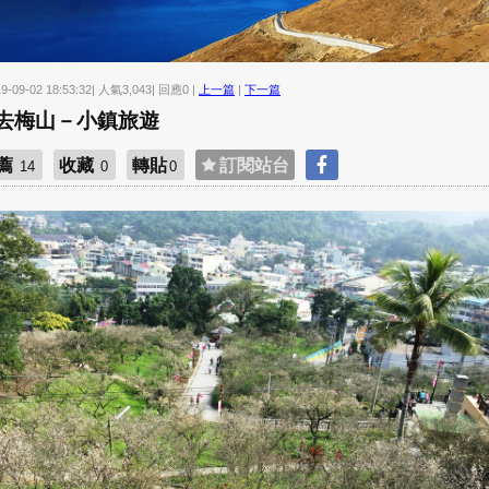
19-09-02 18:53:32| 人氣3,043| 回應0 |
上一篇
|
下一篇
去梅山－小鎮旅遊
薦
收藏
轉貼
訂閱站台
14
0
0