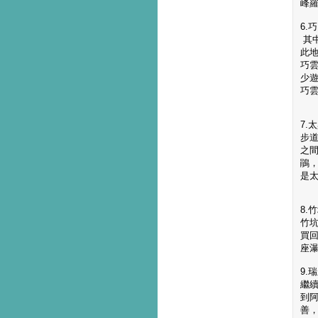
峰
6.
其
此
巧
少
巧
7.
步
之
鵑
是
8.
竹
買
座
9.
繼
到
善