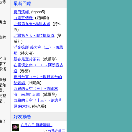
枝條
最新回應
夏日溪畔
, (tgbhn5)
白靈芝傳奇
, (威爾剛)
拱成
北疆第九天~烏魯木齊
, (持久
液)
北疆第八天~那拉提草原
, (樂
訪的
威壯)
浮光掠影 義大利〈二〉~西恩
那
, (持久液)
的山
新春最宜賞茶花
, (威爾剛)
攀下
在國境之南〈二〉～阿朗壹古
寒溪
道
, (春藥)
夏日台東〈一〉~鹿野高台的
雛形
熱氣球
, (壯陽藥)
是如
西藏的天空〈三〉~魯朗林
景。
海、南迦巴瓦峰
, (威爾剛)
完整
西藏的天空〈十三〉~羌塘草
是，
原‧納木錯
, (持久藥)
好友動態
略了
八月八日 荷塘清韻...
by
荷塘詩韻 二