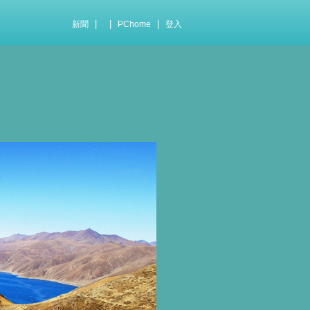
|
|
|
新聞
PChome
登入
。