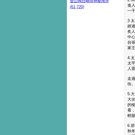
金山燭台嶼與神秘海岸
進入
(61,720)
一千
3.
經
炙
中
自
家
4.
太平
人
走
街
5.
大
的
看
輕
6.
秋