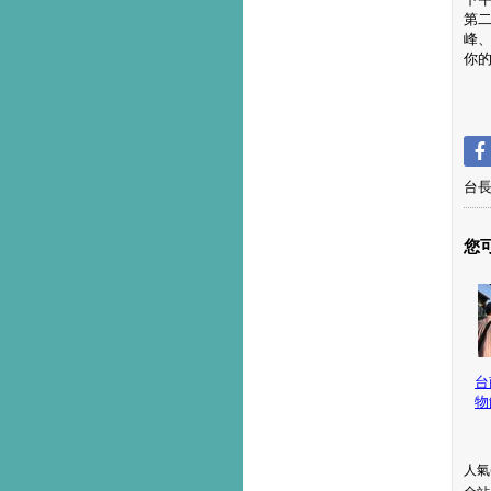
第
峰
你
台
您
台
物
人氣(