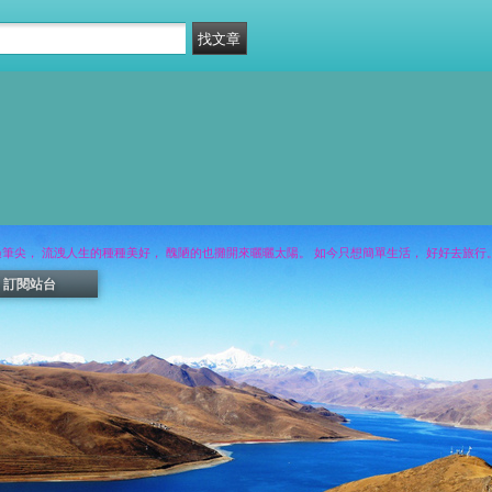
過筆尖， 流洩人生的種種美好， 醜陋的也攤開來曬曬太陽。 如今只想簡單生活， 好好去旅行
訂閱站台