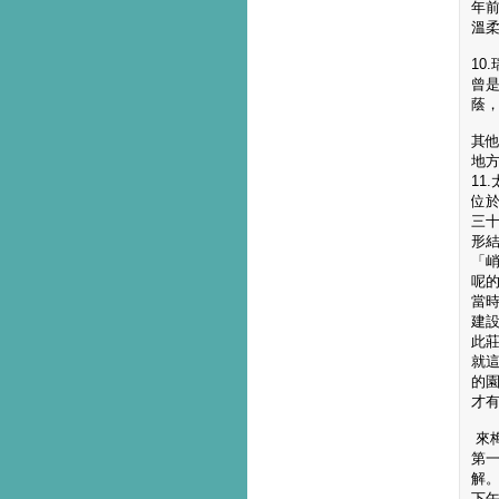
年
溫
10
曾
蔭
其
地
11
位
三
形
「
呢
當
建
此
就
的
才
來
第
解
下