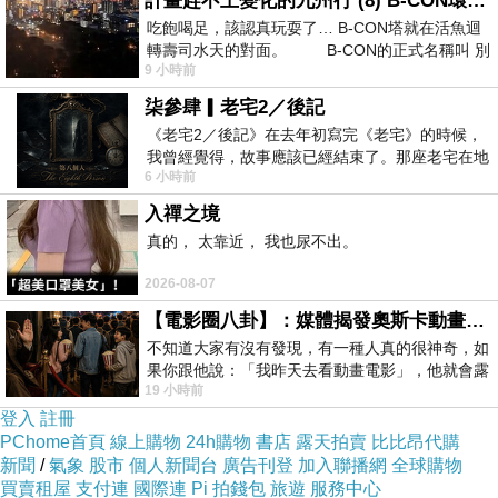
計畫趕不上變化的九州行 (8) B-CON環球塔
吃飽喝足，該認真玩耍了… B-CON塔就在活魚迴
口罩，並配合入園實聯制作業、保持社交安
轉壽司水天的對面。 B-CON的正式名稱叫 別
全距離及入園量測體溫(逾37度禁止入園)，有
9 小時前
發燒或疑似COVID-19症狀者不得入場。園區
柒參肆▎老宅2／後記
提供酒精供遊客消毒，並加強園區相關消毒
《老宅2／後記》在去年初寫完《老宅》的時候，
我曾經覺得，故事應該已經結束了。那座老宅在地
作業。園區進行入園總量管制，人流監控逾
6 小時前
震中倒塌，七個人終於離開那片黑暗，
3,000人即管制一出一進，共同為防疫作努
入禪之境
力。園區內外共提供停車位800格，公共運輸
真的， 太靠近， 我也尿不出。
方面大台南公車綠13公車每日雙向往返共16
2026-08-07
班，讓大家連假期間也能走向戶外安心出
【電影圈八卦】：媒體揭發奧斯卡動畫項目投票醜聞！好萊塢為什麼看不起動畫電影？
遊。
不知道大家有沒有發現，有一種人真的很神奇，如
果你跟他說：「我昨天去看動畫電影」，他就會露
19 小時前
出一種慈祥的微笑，然後問你是不是陪小
◎活動節目表：
登入
註冊
PChome首頁
線上購物
24h購物
書店
露天拍賣
比比昂代購
時間
新聞
/
氣象
股市
個人新聞台
廣告刊登
加入聯播網
全球購物
買賣租屋
支付連
國際連
Pi 拍錢包
旅遊
服務中心