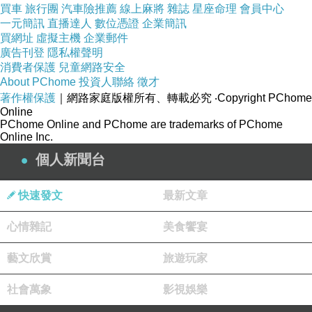
買車
旅行團
汽車險推薦
線上麻將
雜誌
星座命理
會員中心
日期 上午10:00~12:00 下午14:00~16:00
一元簡訊
直播達人
數位憑證
企業簡訊
買網址
虛擬主機
企業郵件
廣告刊登
隱私權聲明
2/27(六) 祐絲演奏團
消費者保護
兒童網路安全
About PChome
投資人聯絡
徵才
著作權保護
｜網路家庭版權所有、轉載必究
‧Copyright PChome
【音樂演奏】 南風樂團
Online
PChome Online and PChome are trademarks of PChome
Online Inc.
【薩克斯風演奏】
個人新聞台
2/28(日) 哈哈BUSKER
快速發文
最新文章
心情雜記
美食饗宴
【電鋼琴與薩克斯風演出】 小飛狐樂集
藝文欣賞
旅遊玩家
【二胡演奏】
社會萬象
影視娛樂