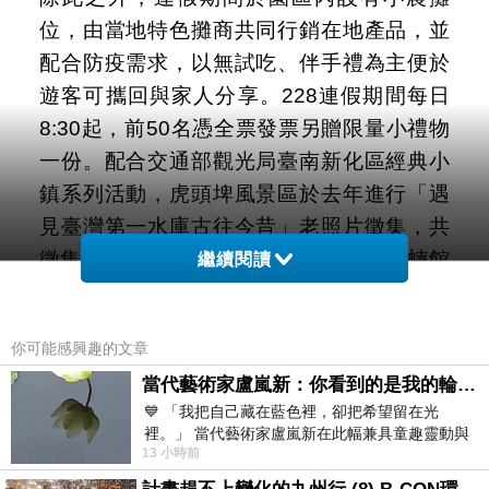
位，由當地特色攤商共同行銷在地產品，並
配合防疫需求，以無試吃、伴手禮為主便於
遊客可攜回與家人分享。228連假期間每日
8:30起，前50名憑全票發票另贈限量小禮物
一份。配合交通部觀光局臺南新化區經典小
鎮系列活動，虎頭埤風景區於去年進行「遇
見臺灣第一水庫古往今昔」老照片徵集，共
徵集了114幀老照片，現移展至虎頭埤蟋蟀館
繼續閱讀
常設展出，歡迎大家到虎頭埤風景區共同感
受虎頭埤的古往今昔。於園區內也展出
你可能感興趣的文章
「2020百年勝景耀新化」兒童寫生比賽得獎
當代藝術家盧嵐新：你看到的是我的輪廓，還是你的故事？——藏在藍色裡的希望與光
作品，讓民眾有機會欣賞兒童們於畫紙上的
💙 「我把自己藏在藍色裡，卻把希望留在光
虎頭埤美景。
裡。」 當代藝術家盧嵐新在此幅兼具童趣靈動與
13 小時前
抽象韻味的新作中，用湛藍的羽翼般色塊包覆著
為加強防疫，虎頭埤風景區請遊客入園佩戴