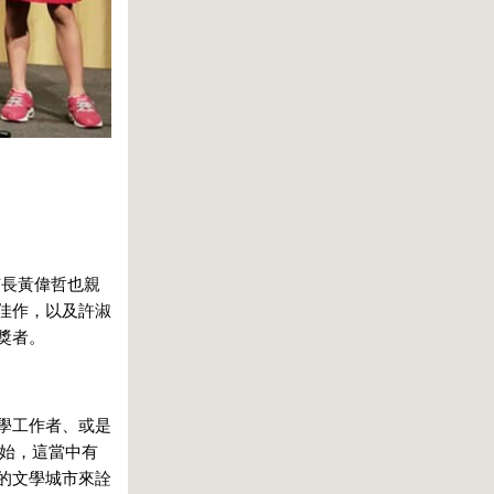
市長黃偉哲也親
佳作，以及許淑
獎者。
學工作者、或是
開始，這當中有
的文學城市來詮