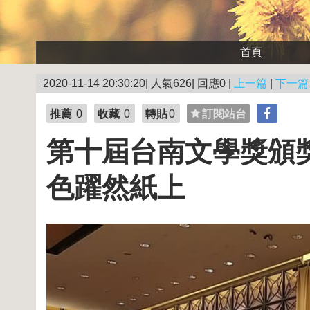
首頁
2020-11-14 20:30:20| 人氣626| 回應0 |
上一篇
|
下一篇
推薦
0
收藏
0
轉貼
0
訂閱站台
第十屆台南文學獎頒獎
色躍然紙上