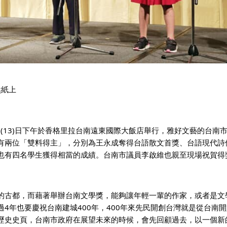
然紙上
(13)日下午於香格里拉台南遠東國際大飯店舉行，雅好文藝的台南
有兩位「雙料得主」，分別為王永成奪得台語散文首獎、台語現代詩
也有四名學生獲得相當的成績。台南市議員李啟維也親至現場祝賀得
的古都，而藉著舉辦台南文學獎，能夠讓年輕一輩的作家，或者是文
4年也要慶祝台南建城400年，400年來先民開創台灣就是從台南
歷史史頁，台南市政府在展望未來的時候，會先回顧過去，以一個新