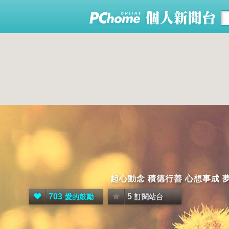
起心動念 積德行善 心想事成 
703
5
愛的鼓勵
訂閱站台