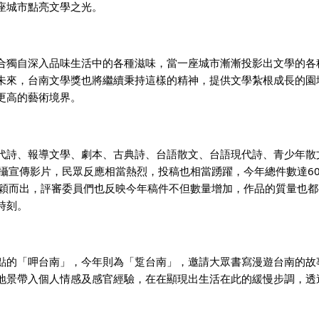
座城市點亮文學之光。
合獨自深入品味生活中的各種滋味，當一座城市漸漸投影出文學的各
未來，台南文學獎也將繼續秉持這樣的精神，提供文學紮根成長的園
更高的藝術境界。
代詩、報導文學、劇本、古典詩、台語散文、台語現代詩、青少年散
攝宣傳影片，民眾反應相當熱烈，投稿也相當踴躍，今年總件數達60
脫穎而出，評審委員們也反映今年稿件不但數量增加，作品的質量也
時刻。
點的「呷台南」，今年則為「踅台南」，邀請大眾書寫漫遊台南的故
地景帶入個人情感及感官經驗，在在顯現出生活在此的緩慢步調，透