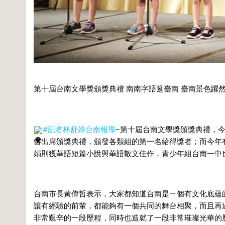
第十屆台南文學獎頒獎典禮 南南字語踅臺南 臺南景色躍
#記者林舒婷台南報導
~第十屆台南文學獎頒獎典禮，今
自出席頒獎典禮，頒發各類組的第一名給得獎者；而今年
娟則獲華語短篇小說與華語散文佳作，青少年組台南一中
台南市長黃偉哲表示，大家都知道台南是ㄧ個有文化底蘊
讓有經驗的前輩，都能夠有一個共同的舞台相聚，而且再過
非常艱辛的一段歷程，同時也造就了一段非常璀璨光華的