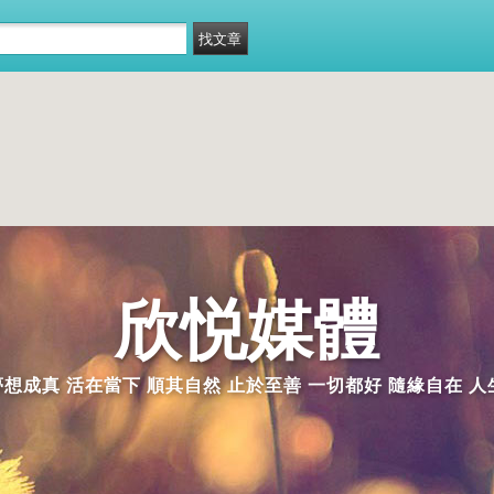
欣悦媒體
夢想成真 活在當下 順其自然 止於至善 一切都好 隨緣自在