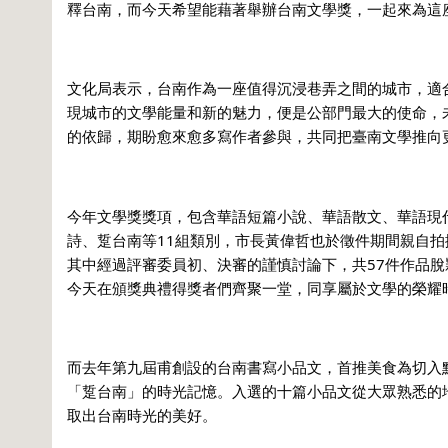
釋台南，而今天希望能藉著舉辦台南文學獎，一起來為這
文化局表示，台南作為一座值得沉浸巷弄之間的城市，適
現城市的文學能量和新的魅力，便是公部門最大的使命，
的依歸，期盼愈來愈多寫作者參與，共同把臺南文學推向
今年文學獎獎項，包含華語短篇小說、華語散文、華語現
詩、踅台南等11組類別，市長黃偉哲也於徵件期間親自拍
其中經過評審委員初、決審的謹慎討論下，共57件作品
今天在頒獎典禮得獎者們齊聚一堂，同享屬於文學的榮耀
而去年第九屆甫創設的台南書寫小品文，首推美食為切入
「踅台南」的時光記憶。入選的十篇小品文從大眾熟悉的
取出台南時光的美好。