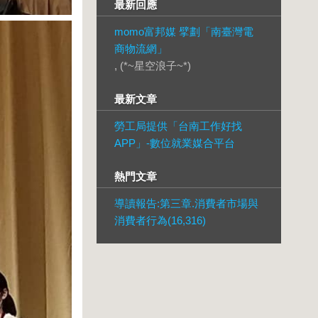
最新回應
momo富邦媒 擘劃「南臺灣電
商物流網」
, (*~星空浪子~*)
最新文章
勞工局提供「台南工作好找
APP」-數位就業媒合平台
熱門文章
導讀報告:第三章.消費者市場與
消費者行為(16,316)