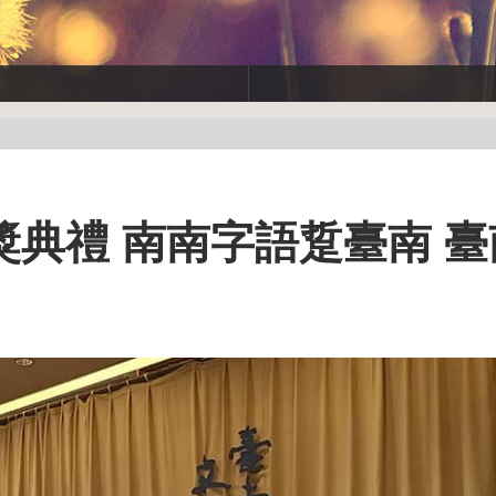
典禮 南南字語踅臺南 臺