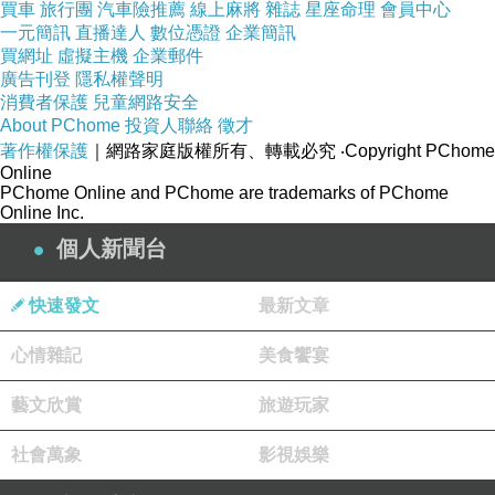
買車
旅行團
汽車險推薦
線上麻將
雜誌
星座命理
會員中心
一元簡訊
直播達人
數位憑證
企業簡訊
買網址
虛擬主機
企業郵件
廣告刊登
隱私權聲明
清景麟捐百萬助公益 憑發票免費喝麟咖啡
消費者保護
兒童網路安全
About PChome
投資人聯絡
徵才
著作權保護
｜網路家庭版權所有、轉載必究
‧Copyright PChome
#記者林舒婷台南報導
~台南東區建案【清景麟巴克禮】受
Online
PChome Online and PChome are trademarks of PChome
到在地台南人的廣泛支持，清景麟建築團隊為落實回饋在地的
Online Inc.
企業理念，與台南市政府聯手於今日(9日)舉辦「愛 讓我們更
個人新聞台
靠近」公益捐贈記者會，現場邀請台南市長黃偉哲、立法委員
林宜瑾、清景麟建築團隊董事長林聰麟與多組社福團體一起煮
快速發文
最新文章
咖啡，用咖啡香讓愛零距離！
心情雜記
美食饗宴
藝文欣賞
旅遊玩家
清景麟建築團隊由高雄起家，首度到台南推出【清景麟巴克
社會萬象
影視娛樂
禮】就深受台南人支持相挺，便發起「築愛台南」活動，共捐