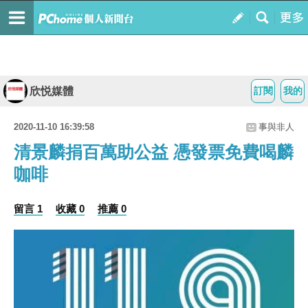
欣悦媒體
訂閱
我的
2020-11-10 16:39:58
事與非人
清景麟捐百萬助公益 憑發票免費喝麟
咖啡
留言 1
收藏 0
推薦 0