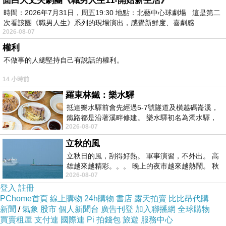
面白大丈夫劇團《職男人生11-開始新生活》
時間：2026年7月31日，周五19:30 地點：北藝中心球劇場 這是第二
次看該團《職男人生》系列的現場演出，感覺新鮮度、喜劇感
2026-08-07
權利
不做事的人總堅持自己有說話的權利。
14 小時前
羅東林鐵：樂水驛
抵達樂水驛前會先經過5-7號隧道及橫越碼崙溪，
鐵路都是沿著溪畔修建。 樂水驛初名為濁水驛，
2026-08-07
但因與臺鐵集集線車站同名，於1953
立秋的風
立秋日的風，刮得好熱。 軍事演習，不外出。 高
雄越來越精彩。。。 晚上的夜市越來越熱鬧。 秋
2026-08-07
天的風刮得很熱 夜遊消暑熱。。。
登入
註冊
PChome首頁
線上購物
24h購物
書店
露天拍賣
比比昂代購
新聞
/
氣象
股市
個人新聞台
廣告刊登
加入聯播網
全球購物
買賣租屋
支付連
國際連
Pi 拍錢包
旅遊
服務中心