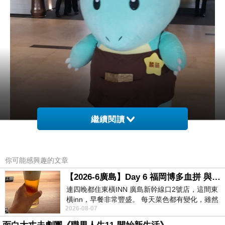
繼續閱讀
你可能感興趣的文章
【2026-6廣島】Day 6 福岡博多血拼 與機場接送少年司機深夜對談
連四晚都住東橫INN 廣島新幹線口2號店，這間東
橫inn，早餐非常豐盛。 每天菜色都有變化，雖然
2026-08-07
看到工作人員拿出料理包加熱，但