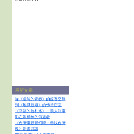
最新文章
從《危險的青春》的虛妄空無
到《地獄新娘》的佛堂密室
《幸福的拉札洛》：義大利電
影左派精神的傳遞者
《台灣電影變幻時：尋找台灣
魂》新書資訊