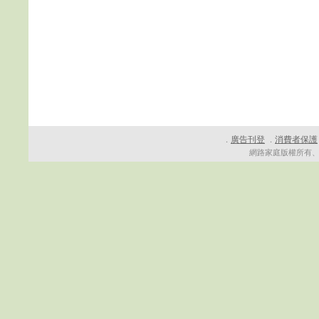
廣告刊登
消費者保護
．
．
網路家庭版權所有、轉載必究