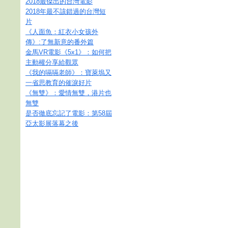
2018最傑出的台灣電影
2018年最不該錯過的台灣短
片
《人面魚：紅衣小女孩外
傳》:了無新意的番外篇
金馬VR電影《5x1》：如何把
主動權分享給觀眾
《我的嗝嗝老師》：寶萊塢又
一省思教育的催淚好片
《無雙》：愛情無雙，港片也
無雙
是否徹底忘記了電影：第58屆
亞太影展落幕之後