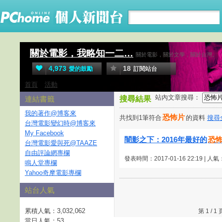
關於電影，我略知一二…
關於電影，關於文學，關於台灣。
4,973
18
愛的鼓勵
訂閱站台
首頁
活動
站內文章搜尋：
連結書籤
搜尋結果
我的著作@博客來
恐怖片
共找到1筆符合
的資料
搜尋
台灣電影變幻時@博客來
My Facebook
闇影之下：2016年最好的
恐
台灣電影愛與死@TAAZE
自由評論網專欄
發表時間：2017-01-16 22:19 | 人氣
鳴人堂專欄
Yahoo奇摩電影專欄
站台人氣
累積人氣：
3,032,062
第 1 /
當日人氣：
53