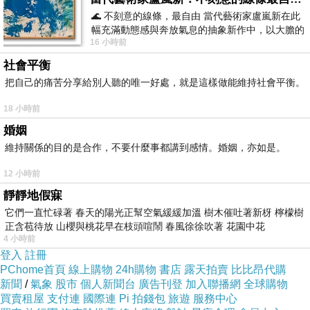
的！壓力越大，越想當心靈的逃兵，但我會勇敢
🌊 不刻意的線條，最自由 當代藝術家盧嵐新在此
幅充滿動態感與奔放氣息的抽象新作中，以大膽的
面對現實的世界。
16 小時前
藍色顏料在白色畫布上揮灑、壓印與流淌
2009/08/07 ＊八月都過了長長的一週了，我卻一
社會平衡
個滴沽都沒有，因為暑修的課，加上一些研究計
把自己的痛苦分享給別人聽的唯一好處，就是這樣做能維持社會平衡。
畫的事情，都是一些學校的事正在忙著，穿插的
18 小時前
還有，即將展開的新工作生活，預先準備著。直
婚姻
到這個颱風假期，原本要回家過父親節的，只好
維持關係的目的是合作，不要什麼事都講到感情。婚姻，亦如是。
先做罷，但卻因而有稍稍偷閒的感覺，哪裡都不
12 小時前
能去，就先把下周的報告進行準備，快兩天，都
靜靜地假寐
是吃燕麥，豆漿，水果，餅乾，泡麵度過，晚
它們一直忙碌著 春天的陽光正幫空氣緩緩加溫 樹木催吐著新枒 檸檬樹
上，打算好好看《那一年的幸福時光》，突然有
正含苞待放 山櫻與桃花早在枝頭喧鬧 春風徐徐吹著 花園中花
4 小時前
朋友邀約，被撿去吃了颱風天唯一的宵夜正餐，
登入
註冊
也有了一點點颱風裡的幸福感！
PChome首頁
線上購物
24h購物
書店
露天拍賣
比比昂代購
新聞
/
氣象
股市
個人新聞台
廣告刊登
加入聯播網
全球購物
買賣租屋
支付連
國際連
Pi 拍錢包
旅遊
服務中心