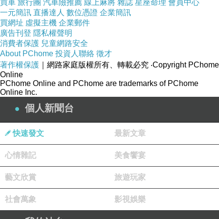
買車
旅行團
汽車險推薦
線上麻將
雜誌
星座命理
會員中心
一元簡訊
直播達人
數位憑證
企業簡訊
買網址
虛擬主機
企業郵件
七月的滴滴沽沽
上一篇：
廣告刊登
隱私權聲明
消費者保護
兒童網路安全
Calm and Crazy
下一篇：
About PChome
投資人聯絡
徵才
著作權保護
｜網路家庭版權所有、轉載必究
‧Copyright PChome
Online
PChome Online and PChome are trademarks of PChome
Online Inc.
個人新聞台
快速發文
最新文章
春藥
心情雜記
美食饗宴
2020-01-11 12:45:34
很讚的分享~~~
藝文欣賞
旅遊玩家
http://www.yyj.tw/
社會萬象
影視娛樂