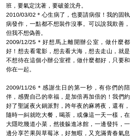
班，要氣定沈著，要破釜沈舟。
2010/03/02＊心生病了，也要請病假！我的固執
病發作，一點都不想裝作沒事。可以說我欺善，
但我不想偽善。
2009/12/25＊好想馬上離開辦公室，做什麼都
好！想去看電影，想去看大海，想去走山，就是
不想待在這個小辦公室裡，做什麼都好，只要和
你在一起。
2009/11/26＊感謝生日的第一秒，有你們的陪
伴，感覺自己的幸福，是加倍再加倍的！我們約
好了聖誕夜火鍋派對，跨年夜的麻將夜，還有，
隨時一糾就吃大餐，喝茶，或像這一天一樣，在
大隱吃幾道小菜，然後躲進冰館，一邊發抖，一
邊分享芒果與草莓冰，好無暇，又充滿青春氣息