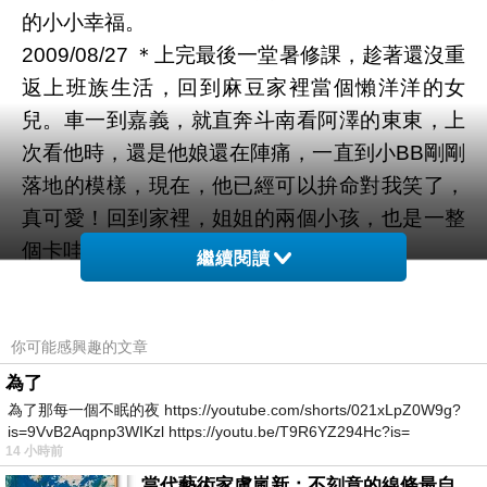
的小小幸福。
2009/08/27 ＊上完最後一堂暑修課，趁著還沒重
返上班族生活，回到麻豆家裡當個懶洋洋的女
兒。車一到嘉義，就直奔斗南看阿澤的東東，上
次看他時，還是他娘還在陣痛，一直到小BB剛剛
落地的模樣，現在，他已經可以拚命對我笑了，
真可愛！回到家裡，姐姐的兩個小孩，也是一整
個卡哇伊，真是充滿保姆感的回家行程。
繼續閱讀
2009/08/26 ＊被還沒開始的新工作壓得喘不過氣
來的時候，抛開一切，在深夜的天空底下，看著
基隆河，和對岸的101大樓，松山機場打出來扇
你可能感興趣的文章
形光影，躺在河堤邊，有星星陪伴著我，然後覺
為了
為了那每一個不眠的夜 https://youtube.com/shorts/021xLpZ0W9g?
得又是充滿元氣的開始！
is=9VvB2Aqpnp3WIKzl https://youtu.be/T9R6YZ294Hc?is=
2009/08/25 ＊我愛滕木直人，最近在土豆網看滕
14 小時前
木直人的＜夜光的階梯＞，真不該在此時迷日劇
當代藝術家盧嵐新：不刻意的線條最自由，讓色彩流動、筆觸自己說話