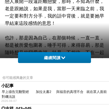
戀人展開一段遠距離戀愛，那時，不知為什麼，
老是跟她說，如果是我，當那一天來臨之前，我
一定要和對方分手，我的話中背後，就是要她早
早結束這段感情的意思！
也許，那是因為自己，在那個時候，一直一直，
都是被所愛包圍著，唾手可得，來得容易，那是
隨時想見的戀愛幸福，於是，不相信，不在一起
繼續閱讀
的兩個人也可以心靈相繫，更害怕的是，距離遠
去了，感情也遠去了的那種感覺。
你可能感興趣的文章
現在回想起來，覺得當時的自己，這樣的想法，
小記事
還真是太不可思議呢！怎麼沒想過，當時熱戀對
早上禱告完翻聖經 加拉太書2 與福音的真理不合 就在眾人面前
方的兩個人，如果真的談到分手了，心裡面所要
對磯法說
2026-08-07
承愛的強大悲痛，可能要比起在分離後漸漸不愛
◎吉祥_043~045