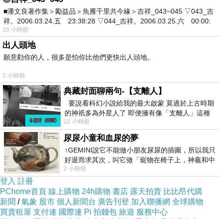
了的傷感，要來得濃烈，要來得千刀萬剮與不捨
■潘文良著作集＞勵益品＞魚雁千里共今緣＞吉祥_043~045 ▽043_吉
啊！
祥。2006.03.24.五 23:38:28 ▽044_吉祥。2006.03.25.六 00:00:
10 小時前
出人頭地
我的親密友人當然沒有照著我話中背後意而和戀
願意勸你的人，很多是怕你比他們更快出人頭地。
人分手，然而，似乎是因著我這樣，像是詛咒般
的話語，突然有一天，原本頻繁連繫的兩個人，
2 小時前
典藏封面聊兩句-【支離人】
熱度漸漸淡去了，突然有一天，想找對方的時
要說看科幻小說給我的最大啟蒙 莫過於上古時期
候，手機不再通暢了，甚至，突然有一天，那個
的神祇多為外星人了 即便擁有像「支離人」這種
一定會連繫的特殊日子裡，電話聲沒再響起，後
22 小時前
驚世駭俗的神通法門 也未必讀
來的後來，兩個人只成為對方手機裡的一個電話
尿尿小童和血尿的夢
號碼，僅存符碼般的意義而已！
↑GEMINI說它不能做小朋友尿尿的插圖，所以我只
好退而求其次，叫它做「寵物在椅子上，神龕和中
2 小時前
年人臉孔」的畫了。 六月底
後來的後來的後來，當時對遠距離戀愛那麼深惡
登入
註冊
PChome首頁
線上購物
24h購物
書店
露天拍賣
比比昂代購
痛絕的自己，竟然也談了一段段的遠距離戀愛，
新聞
/
氣象
股市
個人新聞台
廣告刊登
加入聯播網
全球購物
開始‧結束‧開始，總是在不知不覺中循環輪迴
買賣租屋
支付連
國際連
Pi 拍錢包
旅遊
服務中心