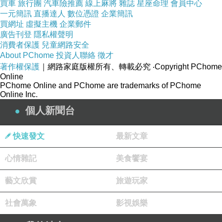
買車
旅行團
汽車險推薦
線上麻將
雜誌
星座命理
會員中心
著，我開始明白戀愛間的距離，不能用公里數算
一元簡訊
直播達人
數位憑證
企業簡訊
去進行實質的丈量，人心的隔閡，就算近在咫尺
買網址
虛擬主機
企業郵件
也是無聲無息的遙遠距離啊！
廣告刊登
隱私權聲明
消費者保護
兒童網路安全
About PChome
投資人聯絡
徵才
《遠距離戀愛》一書中，只有見過兩次面的男女
著作權保護
｜網路家庭版權所有、轉載必究
‧Copyright PChome
Online
主角，深深眷戀著對方，在以書信與電話連繫的
PChome Online and PChome are trademarks of PChome
多年戀愛過程中，經歷白天黑夜的追逐過程，總
Online Inc.
是以依賴相信產生緊密連繫，一次又一次帶來了
個人新聞台
幸福相屬的深深信念。
快速發文
最新文章
書中，有一半是以男方的信件內容呈現，另一半
心情雜記
美食饗宴
則以女方的自白心情書寫，讀著讀著，你會被信
藝文欣賞
旅遊玩家
中充滿陽光希望的力量所支持，產生相信愛會一
直存在的力量，但也會被自白中的全心依賴，或
社會萬象
影視娛樂
是徬徨無依時的無助所感染，跟著閱讀的心情而