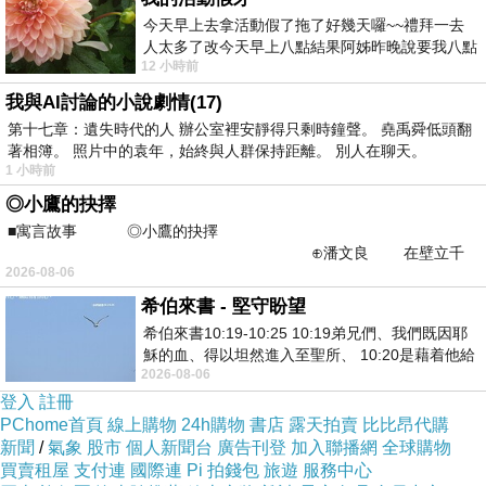
=>點此取得優惠<=
今天早上去拿活動假了拖了好幾天囉~~禮拜一去
人太多了改今天早上八點結果阿姊昨晚說要我八點
12 小時前
去西螺農會~回到莿桐都8點半多了
我與AI討論的小說劇情(17)
第十七章：遺失時代的人 辦公室裡安靜得只剩時鐘聲。 堯禹舜低頭翻
著相簿。 照片中的袁年，始終與人群保持距離。 別人在聊天。
1 小時前
◎小鷹的抉擇
■寓言故事 ◎小鷹的抉擇
⊕潘文良 在壁立千
2026-08-06
仞的懸崖上，有一座遮天蔽
希伯來書 - 堅守盼望
希伯來書10:19-10:25 10:19弟兄們、我們既因耶
穌的血、得以坦然進入至聖所、 10:20是藉着他給
2026-08-06
我們開了一條又新又活的路從幔子經過
登入
註冊
PChome首頁
線上購物
24h購物
書店
露天拍賣
比比昂代購
新聞
/
氣象
股市
個人新聞台
廣告刊登
加入聯播網
全球購物
買賣租屋
支付連
國際連
Pi 拍錢包
旅遊
服務中心