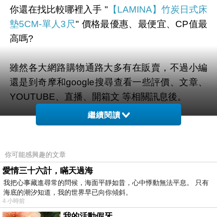
你還在找比較哪裡入手 "
【LAMINA】竹炭日式床
墊5CM-單人3尺
" 價格最優惠、最便宜、CP值最
高嗎?
雖然各大網路購物通路大多有在販賣，不過小編
還是到奇摩和google搜尋查看一些評價、文章、
YOUTUBE、直播、開箱文 等相關訊息後。
繼續閱讀
幫您整理出來在
momo購物網
最划算啦。
有需要的網友們可以點擊下面按鈕即可獲得最新
你可能感興趣的文章
的優惠折扣喔！
愛情三十六計，瞞天過海
我把心事藏進尋常的問候，海面平靜如昔，心中悸動無法平息。 只有
海底的潮汐知道，我的世界早已向你傾斜。
4 小時前
我的活動假牙