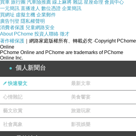
買車
旅行團
汽車險推薦
線上麻將
雜誌
星座命理
會員中心
一元簡訊
直播達人
數位憑證
企業簡訊
買網址
虛擬主機
企業郵件
廣告刊登
隱私權聲明
消費者保護
兒童網路安全
About PChome
投資人聯絡
徵才
著作權保護
｜網路家庭版權所有、轉載必究
‧Copyright PChome
Online
PChome Online and PChome are trademarks of PChome
Online Inc.
個人新聞台
快速發文
最新文章
心情雜記
美食饗宴
藝文欣賞
旅遊玩家
社會萬象
影視娛樂