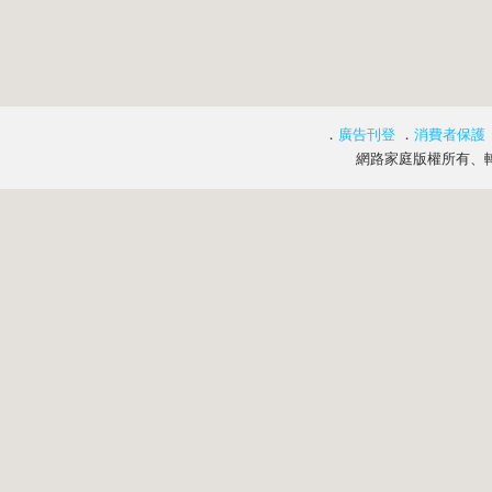
．
廣告刊登
．
消費者保護
網路家庭版權所有、轉載必究 