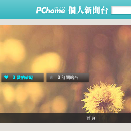
0
0
愛的鼓勵
訂閱站台
首頁