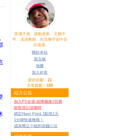
黃埔子弟、過動老爸、文藝中
，
年、流浪教師...在浩瀭宇宙中自
都
在漫遊.
關於本站
留言板
也
地圖
加入好友
愛的鼓勵：
21
文章篇數：
189
站方公告
整
加入PS女孩 組隊瘋搶2百萬
超取登記送咖啡
沐
綁定Hami Point 1點抵1元
1分鐘快速揪痛！
成為獨立小姐的滾錢心法
。