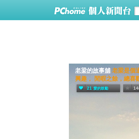
老梁的故事舖
老梁是個
興趣， 閒暇之餘，總喜歡
21
14
愛的鼓勵