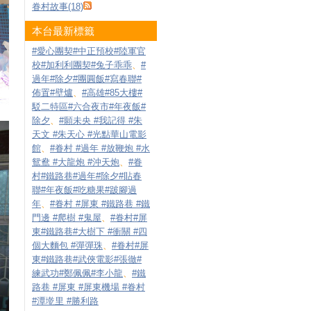
眷村故事(18)
本台最新標籤
#愛心團契#中正預校#陸軍官
校#加利利團契#兔子乖乖
、
#
過年#除夕#團圓飯#寫春聯#
佈置#壁爐
、
#高雄#85大樓#
駁二特區#六合夜市#年夜飯#
除夕
、
#願未央 #我記得 #朱
天文 #朱天心 #光點華山電影
館
、
#眷村 #過年 #放鞭炮 #水
鴛鴦 #大龍炮 #沖天炮
、
#眷
村#鐵路巷#過年#除夕#貼春
聯#年夜飯#吃糖果#跛腳過
年
、
#眷村 #屏東 #鐵路巷 #鐵
門邊 #爬樹 #鬼屋
、
#眷村#屏
東#鐵路巷#大樹下 #衝關 #四
個大麵包 #彈彈珠
、
#眷村#屏
東#鐵路巷#武俠電影#張徹#
練武功#鄭佩佩#李小龍
、
#鐵
路巷 #屏東 #屏東機場 #眷村
#潭墘里 #勝利路