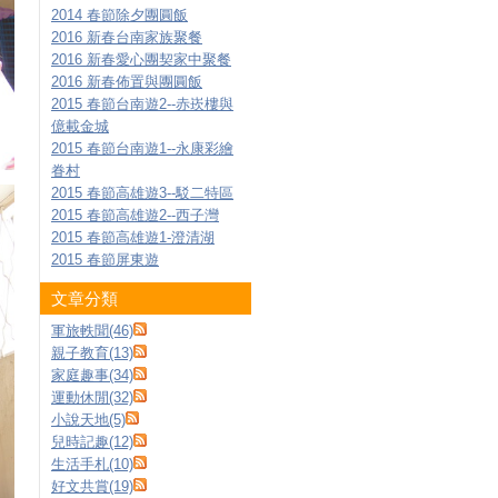
2014 春節除夕團圓飯
2016 新春台南家族聚餐
2016 新春愛心團契家中聚餐
2016 新春佈置與團圓飯
2015 春節台南遊2--赤崁樓與
億載金城
2015 春節台南遊1--永康彩繪
眷村
2015 春節高雄遊3--駁二特區
2015 春節高雄遊2--西子灣
2015 春節高雄遊1-澄清湖
2015 春節屏東遊
文章分類
軍旅軼聞(46)
親子教育(13)
家庭趣事(34)
運動休閒(32)
小說天地(5)
兒時記趣(12)
生活手札(10)
好文共賞(19)