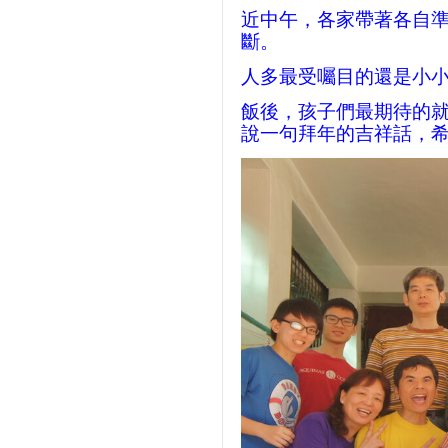
近中午，各家帶著各自
斷。
人多最受囑目的還是小
飯後，孩子們最期待的
說一句拜年的吉祥話，希