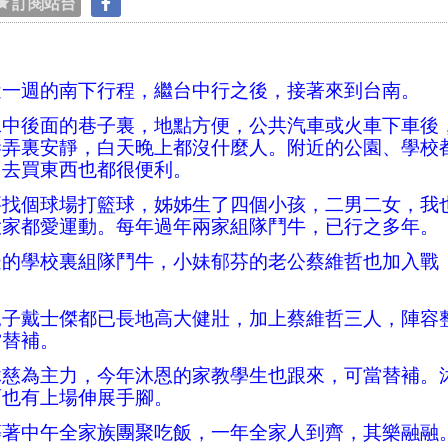
訂閱站台
近一週的南下行程，繼台中行之後，接著來到台南。
二中後面的巷子裏，地點方便，公共汽車或火車下車後
巷弄裏安靜，白天晚上都沒什麼人。附近的公園、學校
，去買東西也都很便利。
要找個球場打籃球，姊姊生了四個小孩，二男二女，我
大家都愛運動。每年過年兩家組隊鬥牛，已行之多年。
邊的學校裏組隊鬥牛，小妹郁芬的老公蔡維哲也加入戰
兒子戴士傑都已長地高大健壯，加上蔡維哲三人，陣容
當替補。
沐慈為主力，今年沐恩的家教學生也跟來，可當替補。
面也有上場伸展手腳。
等著中午全家族團聚吃飯，一年全家人到齊，其樂融融