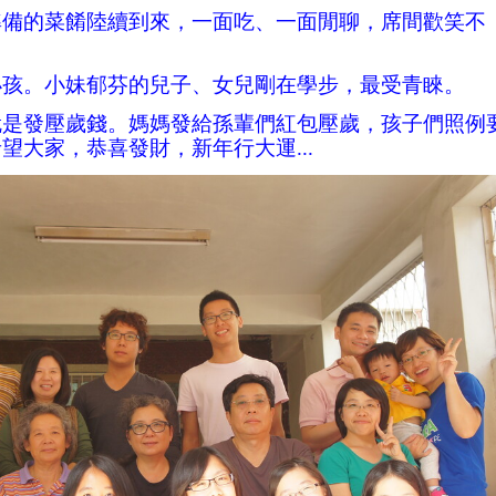
準備的菜餚陸續到來，一面吃、一面閒聊，席間歡笑不
小孩。小妹郁芬的兒子、女兒剛在學步，最受青睞。
就是發壓歲錢。媽媽發給孫輩們紅包壓歲，孩子們照例
望大家，恭喜發財，新年行大運...