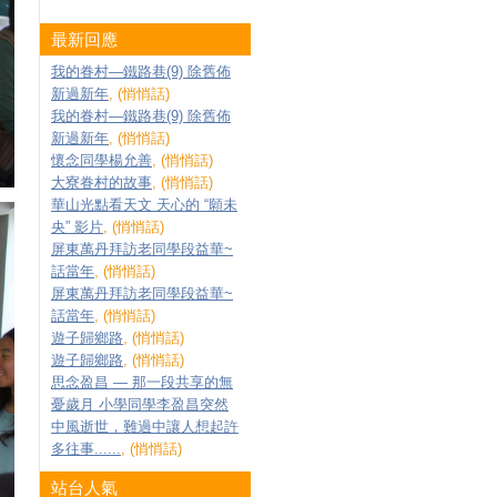
最新回應
我的眷村—鐵路巷(9) 除舊佈
新過新年
, (悄悄話)
我的眷村—鐵路巷(9) 除舊佈
新過新年
, (悄悄話)
懷念同學楊允善
, (悄悄話)
大寮眷村的故事
, (悄悄話)
華山光點看天文 天心的 “願未
央” 影片
, (悄悄話)
屏東萬丹拜訪老同學段益華~
話當年
, (悄悄話)
屏東萬丹拜訪老同學段益華~
話當年
, (悄悄話)
遊子歸鄉路
, (悄悄話)
遊子歸鄉路
, (悄悄話)
思念盈昌 — 那一段共享的無
憂歲月 小學同學李盈昌突然
中風逝世，難過中讓人想起許
多往事......
, (悄悄話)
站台人氣