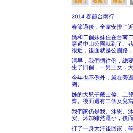
推薦
收藏
轉貼
1
0
0
2014
春節台南行
春節過後，全家安排了
媽和二個妹妹住在台南
穿過中山公園就到了。
很近，後面就是公園路
清早，我們循往例，總
生了四個，一男三女，
今年也不例外，就在旁
團。
姊的大兒子戴士偉、二
齊。後面還有二個女兒
我們家仍是我、沐恩、
安、沐加雖然還小，後
打了一身大汗後回家，