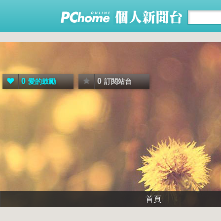
0
0
愛的鼓勵
訂閱站台
首頁