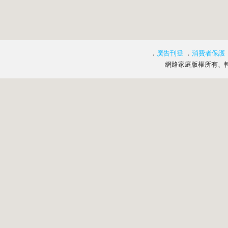
．
廣告刊登
．
消費者保護
網路家庭版權所有、轉載必究 