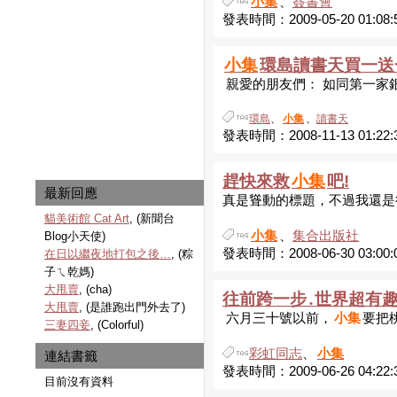
小集
、
簽書會
發表時間：2009-05-20 01:08:
小集
環島讀書天買一送
親愛的朋友們： 如同第一家銀
環島
、
小集
、
讀書天
發表時間：2008-11-13 01:22:
趕快來救
小集
吧!
最新回應
真是聳動的標題，不過我還是
貓美術館 Cat Art
, (新聞台
小集
、
集合出版社
Blog小天使)
發表時間：2008-06-30 03:00:
在日以繼夜地打包之後…
, (粽
子ㄟ乾媽)
大甩賣
, (cha)
往前跨一步․世界超有
大甩賣
, (是誰跑出門外去了)
六月三十號以前，
小集
要把桃
三妻四妾
, (Colorful)
彩虹同志
、
小集
連結書籤
發表時間：2009-06-26 04:22:
目前沒有資料