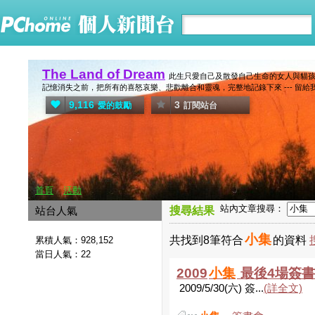
The Land of Dream
此生只愛自己及散發自己生命的女人與貓孩
記憶消失之前，把所有的喜怒哀樂、悲歡離合和靈魂，完整地記錄下來 --- 留
9,116
3
愛的鼓勵
訂閱站台
首頁
活動
站內文章搜尋：
站台人氣
搜尋結果
小集
共找到8筆符合
的資料
累積人氣：
928,152
當日人氣：
22
2009
小集
最後4場簽書
2009/5/30(六) 簽...
(詳全文)