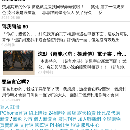
充滿著虛無感，就很難擺脫眼前廉價迅速的刺激
突如其來的休假 當然就是去找同學弄頭髮啦！ 笑死 選了一個奶灰
色 染出來是淺灰藍 崽崽跟同學兩個人 笑了好久 反
快感誘惑。看過英國電影「猜火車」的人應該能
2026-08-09
體會到這一點：選擇上癮者並非受制於愚昧無
阿我阿龍 60
知，而很可能是一顆敏感的心靈，對於崇尚名利
「你好，親愛的。」緋忘我真的忘了梅麗特還在甲板下面，這或許可以
算作「也許緋忘我不適合秘密行動」評價的一面，但她沒有表現出
與失去理想的「正常生活」難以忍受，因此絕望
9 小時前
與不擇手段地尋找出口。
沈默《超能水滸：魯達傳》電子書，暗黑宇宙新章，一一五年八月璀璨上架！
本書特色 《超能水滸》暗黑宇宙新章再開！ 武
或許在譴責這些上癮者不該自殘與揮霍生命之
俠、奇幻與間諜小說的撞擊與相容！！ 《超能水
23 小時前
滸》系列第四部
前，我們不妨先自省：眼前的社會到底提供了什
要坐實它嗎?
麼關於生命的長遠承諾？如果整個社會對於輕視
莫名其妙的，我成了惡婆婆？嗯，我想想，該坐實它嗎?面對一個想利
多元成就的經濟成長與缺乏終極關懷的知識累積
用你時才會開口叫你一聲“媽"的大人，面對二個想利用你時才會開
2026-08-09
「上癮」，如果我們耳濡目染的就是對於權力、
登入
註冊
名聲、與金錢的「上癮」，如果我們的日常生活
PChome首頁
線上購物
24h購物
書店
露天拍賣
比比昂代購
新聞
就是持續不斷地對於理想缺席的流行議題「上
/
氣象
股市
個人新聞台
廣告刊登
加入聯播網
全球購物
買賣租屋
支付連
國際連
Pi 拍錢包
旅遊
服務中心
癮」，那我們實在很難說這樣的譴責能有多少正