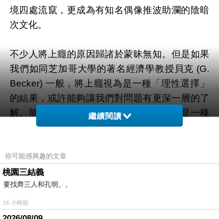
境四處流竄，更成為有知名偶像推波助瀾的陰暗
次文化。
不少人將上癮的原因歸諸於蒙昧無知。但是如果
我們如同芝加哥大學的著名經濟學教授貝克 (G.
Becker) 一般，將上癮視為是一種「理性選擇」
的結果，或許能夠讓我們對問題有更深一層的了
解。簡單地說，對某種消費活動上癮也就是一種
繼續閱讀
依賴性，而消費者並非不了解他們現在的消費會
強化依賴性，在長期造成不利影響。但是如果消
費者「貴近賤遠」，那麼他們就很可能選擇能夠
你可能感興趣的文章
高度滿足一時之需的上癮，而「以後的事等到以
桃園三結義
要找齊三人和孔明。。
後再說」。
16 小時前
從這一點來看，如果年輕人對於生命的長遠結局
2026/08/09