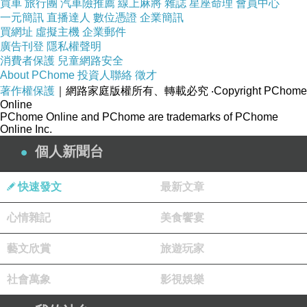
買車
旅行團
汽車險推薦
線上麻將
雜誌
星座命理
會員中心
當性與說服力。
一元簡訊
直播達人
數位憑證
企業簡訊
買網址
虛擬主機
企業郵件
廣告刊登
隱私權聲明
台灣已經進入了標榜自由的「現代社會」，而其
消費者保護
兒童網路安全
About PChome
投資人聯絡
徵才
中的個人生活是由許許多多的選擇所構成。選擇
著作權保護
｜網路家庭版權所有、轉載必究
‧Copyright PChome
並非沒有成本：大量資訊的搜尋與消化成本、是
Online
PChome Online and PChome are trademarks of PChome
否正確選擇的緊張焦慮、以及「這樣的選擇有何
Online Inc.
意義？」的深刻質問。傳統藉由信仰、道德、與
個人新聞台
習慣提供了一套如何生活的指南，大幅減低了這
些選擇的成本。但是在一個強調唯理主義的今日
快速發文
最新文章
社會中，許多知識份子崇尚以「除魅」為名的屠
心情雜記
美食饗宴
殺聖牛作為，而在傳統被摧毀的廢墟之上卻只能
留下一片價值的虛無。但是選擇的壓力不會因此
藝文欣賞
旅遊玩家
消失，而上癮者所以選擇上癮，也不過就是尋求
社會萬象
影視娛樂
一種針對逝去傳統與信仰的廉價替代、面對已然
失去熱情的教育系統與社會對話的冷漠回應、與