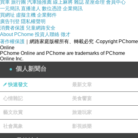
買車
旅行團
汽車險推薦
線上麻將
雜誌
星座命理
會員中心
一元簡訊
直播達人
數位憑證
企業簡訊
買網址
虛擬主機
企業郵件
廣告刊登
隱私權聲明
消費者保護
兒童網路安全
About PChome
投資人聯絡
徵才
昊宇兄！
著作權保護
｜網路家庭版權所有、轉載必究
‧Copyright PChome
Online
2008-11-28 23:36:52
PChome Online and PChome are trademarks of PChome
好想拐走(毆
Online Inc.
紅櫻好帥呀呀呀呀呀呀~~
(喜歡長髮飄逸(?)男)
個人新聞台
版主回應
哈哈我也是喔
快速發文
最新文章
謝謝你啊~
心情雜記
美食饗宴
2008-12-10 00:10:23
藝文欣賞
旅遊玩家
風天
社會萬象
影視娛樂
2008-11-27 19:20:39
小白玉好可愛////