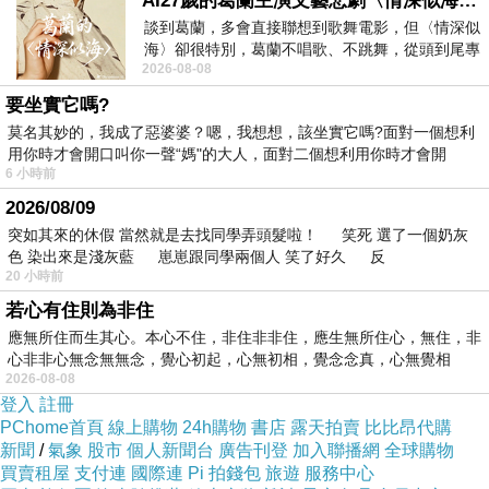
AI27歲的葛蘭主演文藝悲劇〈情深似海〉 #戀上老電影 #葛蘭 #粟子
目標是全部畫完連起來可以串著一張大長方形(偉大的目標)
談到葛蘭，多會直接聯想到歌舞電影，但〈情深似
海〉卻很特別，葛蘭不唱歌、不跳舞，從頭到尾專
然後事實上這些在一兩個月前就畫好了哈哈
2026-08-08
心演戲。拍攝期間，經常工作超過12個鐘
還有一些其他的哩哩摳摳在電腦裡呢
要坐實它嗎?
莫名其妙的，我成了惡婆婆？嗯，我想想，該坐實它嗎?面對一個想利
等待著幾天後我又想更新的那時候吧
用你時才會開口叫你一聲“媽"的大人，面對二個想利用你時才會開
(嘆氣)
6 小時前
2026/08/09
突如其來的休假 當然就是去找同學弄頭髮啦！ 笑死 選了一個奶灰
嗚喔喔喔喔喔喔喔喔喔喔喔喔喔喔喔
色 染出來是淺灰藍 崽崽跟同學兩個人 笑了好久 反
20 小時前
若心有住則為非住
應無所住而生其心。本心不住，非住非非住，應生無所住心，無住，非
心非非心無念無無念，覺心初起，心無初相，覺念念真，心無覺相
-Aoi- (增)
上一篇：
2026-08-08
登入
註冊
最近好多人生日
下一篇：
PChome首頁
線上購物
24h購物
書店
露天拍賣
比比昂代購
新聞
/
氣象
股市
個人新聞台
廣告刊登
加入聯播網
全球購物
買賣租屋
支付連
國際連
Pi 拍錢包
旅遊
服務中心