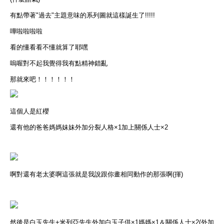
有點帶著"過去"主題意味的系列圖就這樣誕生了!!!!!
嘩啦啦啦啦
看的懂看看不懂就算了耶嘿
嗚喔對不起我覺得我有點精神錯亂
那就來吧！！！！！！
這個人是紅櫻
還有他的爸爸媽媽妹妹外加分裂人格×1加上關係人士×2
啊對還有老太婆啊這張就是我說跟你畫相同動作的那張啊(揮)
然後是白玉先生+米列亞先生外加白玉子供×1媽媽×1＆關係人士×2(外加