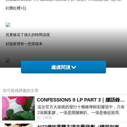
幻覺紅櫻×1)
其實槍花了很久的時間這樣
好險家裡有一把當樣本
繼續閱讀
悲情宅男米列亞同學
這種被槍口抵著卻只能傻笑真是充分顯現出他現在悲慘的設定(被動式)
可是我覺得他很可愛啊
你可能感興趣的文章
CONFESSIONS II LP PART 3｜娜語錄II LP PART 3
這次官方大規模的發行十幾種專輯彩膠當中，只有
2張圖案膠，一張是開腿喇叭、一張是條紋斑馬
奇了黑洞那邊怎麼畫怎麼怪="=
22 小時前
版；目前官網上只剩澳洲商店AU STORE
我會找空閒時間再加油的