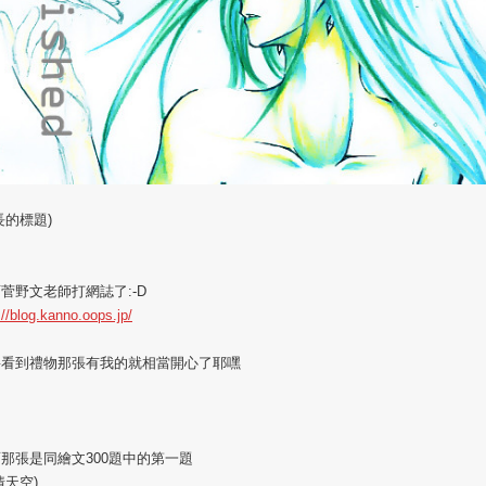
長的標題)
菅野文老師打網誌了:-D
://blog.kanno.oops.jp/
要看到禮物那張有我的就相當開心了耶嘿
那張是同繪文300題中的第一題
情天空)