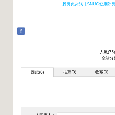
腳臭免緊張【SNUG健康除臭
人氣(75) 
全站分
推薦(
0
)
收藏(
0
)
回應(0)