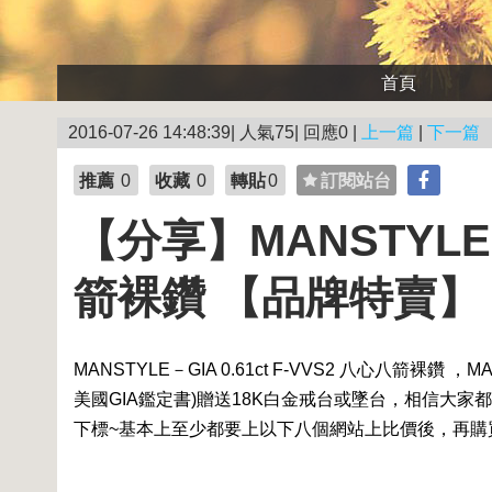
首頁
2016-07-26 14:48:39| 人氣75| 回應0 |
上一篇
|
下一篇
推薦
0
收藏
0
轉貼
0
訂閱站台
【分享】MANSTYLE－G
箭裸鑽 【品牌特賣】
MANSTYLE－GIA 0.61ct F-VVS2 八心八箭
美國GIA鑑定書)贈送18K白金戒台或墜台，相信大
下標~基本上至少都要上以下八個網站上比價後，再購