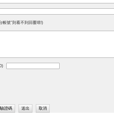
台帳號"則看不到回覆唷!)
0)