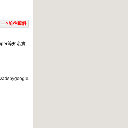
per等知名實
s/adsbygoogle.js">