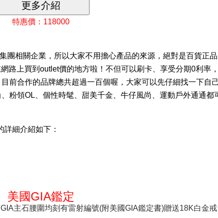
特惠價：118000
遠東集團相關企業，所以大家不用擔心產品的來源，絕對是百貨正
上買到outlet價的地方啦！不但可以刷卡、享受分期0利率，買O
。目前合作的品牌總共超過一百個喔，大家可以先仔細找一下自
、粉領OL、個性時髦、甜美千金、牛仔風尚、運動戶外通通都
裸鑽 的詳細介紹如下：
美國GIA鑑定
顆GIA主石腰圍均刻有雷射編號(附美國GIA鑑定書)贈送18K白金