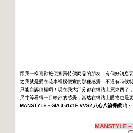
跟我一樣喜歡撿便宜買特價商品的朋友，有個好消息
之我就是愛在花車裡撈便宜的那種感覺，不過有時候
只能自認倒楣啊！現在我大部分都在網路上買東西了
尺寸等看得一目瞭然的感覺，當然在網路上購物也是
MANSTYLE－GIA 0.61ct F-VVS2 八心八箭裸鑽
唷～
MANSTYLE－G