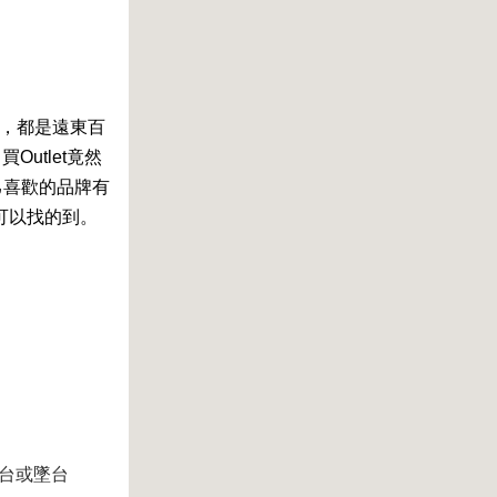
品，都是遠東百
utlet竟然
己喜歡的品牌有
可以找的到。
戒台或墜台