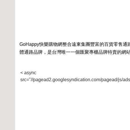
GoHappy快樂購物網整合遠東集團豐富的百貨零售通路
體通路品牌，是台灣唯一一個匯聚專櫃品牌特賣的網
< async
src="//pagead2.googlesyndication.com/pagead/js/ads