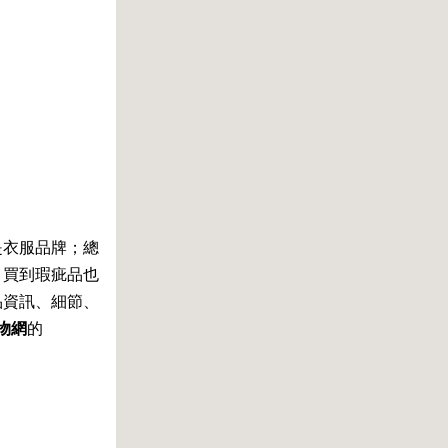
是衣服品牌；總
，買到瑕疵品也
品資訊、細節、
購物網
的