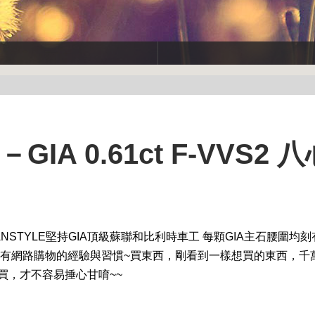
IA 0.61ct F-VVS2 
裸鑽 ，MANSTYLE堅持GIA頂級蘇聯和比利時車工 每顆GIA主石腰圍均
家都有網路購物的經驗與習慣~買東西，剛看到一樣想買的東西，千
買，才不容易捶心甘唷~~