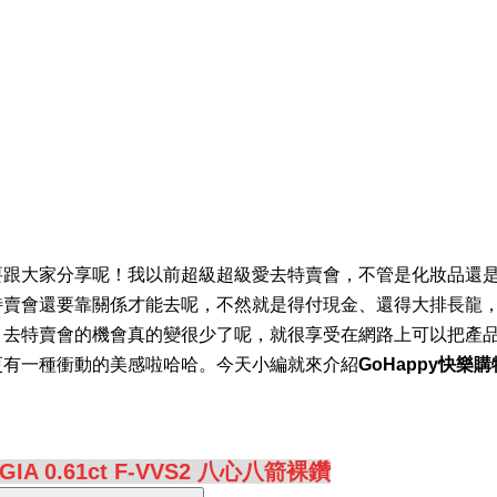
要跟大家分享呢！我以前超級超級愛去特賣會，不管是化妝品還
特賣會還要靠關係才能去呢，不然就是得付現金、還得大排長龍
，去特賣會的機會真的變很少了呢，就很享受在網路上可以把產
更有一種衝動的美感啦哈哈。今天小編就來介紹
GoHappy快樂
IA 0.61ct F-VVS2 八心八箭裸鑽