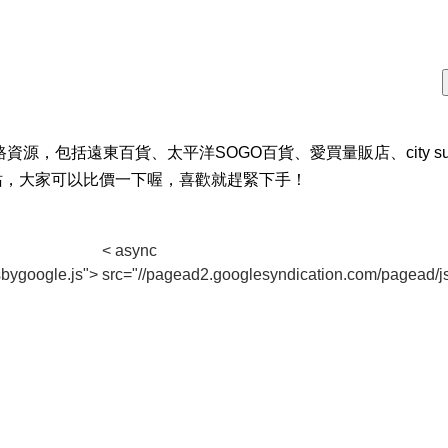
資源，包括遠東百貨、太平洋SOGO百貨、愛買量販店、city su
站，大家可以比價一下喔，喜歡就趕緊下手！
< async
bygoogle.js">
src="//pagead2.googlesyndication.com/pagead/j