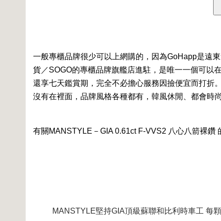
一般專櫃品牌很少可以上網購的，因為GoHapp是
貨／SOGO的專櫃品牌旗艦店進駐，是唯一一個可以在網路
還享七天鑑賞期，完全不必擔心服務因撿便宜而打折
沒有在裡面，品牌風格各種都有，韓風休閒、都會時尚
有關MANSTYLE－GIA 0.61ct F-VVS2 八心八箭
MANSTYLE堅持GIA頂級蘇聯和比利時車工 每