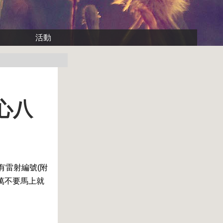
活動
八心八
刻有雷射編號(附
萬不要馬上就