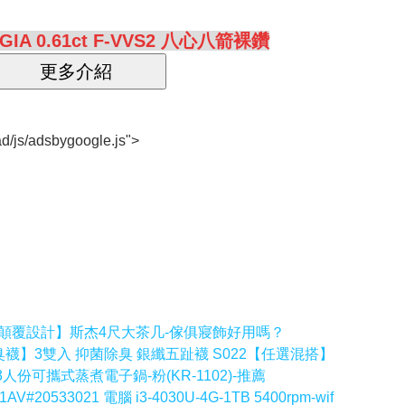
IA 0.61ct F-VVS2 八心八箭裸鑽
d/js/adsbygoogle.js">
顛覆設計】斯杰4尺大茶几-傢俱寢飾好用嗎？
襪】3雙入 抑菌除臭 銀纖五趾襪 S022【任選混搭】
人份可攜式蒸煮電子鍋-粉(KR-1102)-推薦
#20533021 電腦 i3-4030U-4G-1TB 5400rpm-wif