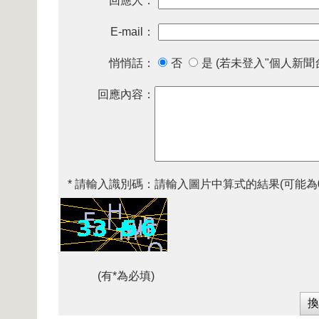
* 回應人：
E-mail：
悄悄話：
否
是 (若未登入"個人新聞
回應內容：
* 請輸入識別碼：
請輸入圖片中算式的結果(可能為
(有*為必填)