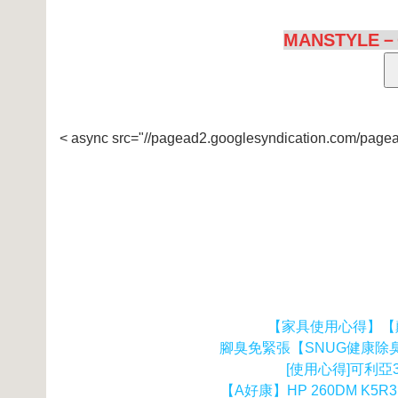
MANSTYLE－G
< async src="//pagead2.googlesyndication.com/pagea
【家具使用心得】【
腳臭免緊張【SNUG健康除臭
[使用心得]可利亞3
【A好康】HP 260DM K5R31AV