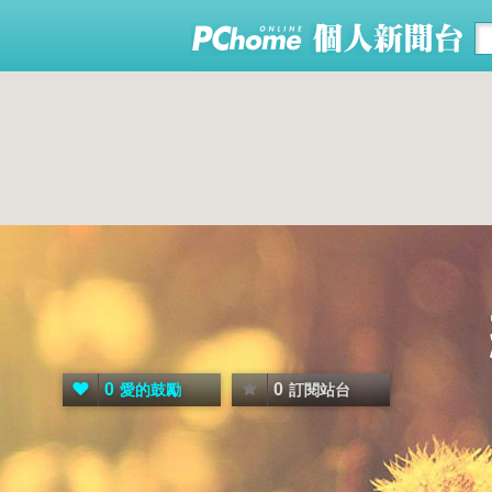
0
0
愛的鼓勵
訂閱站台