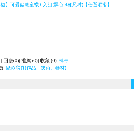
襪】可愛健康童襪 6入組(黑色 4種尺吋)【任選混搭】
| 回應(0)| 推薦 (
0
)| 收藏 (
0
)|
轉寄
類:
攝影寫真(作品、技術、器材)