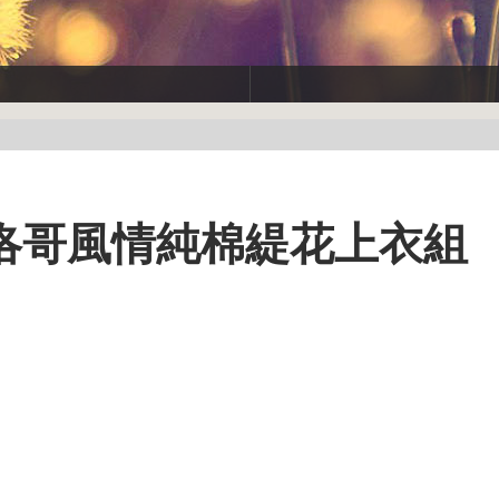
e摩洛哥風情純棉緹花上衣組