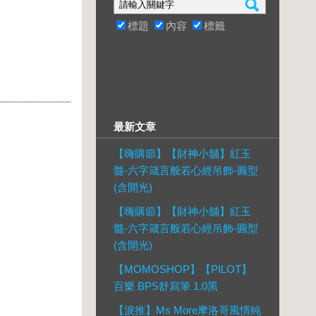
標題
內容
標籤
最新文章
【嗨購節】【財神小舖】紅玉
髓-六字箴言般若心經吊飾-圓型
(含開光)
【嗨購節】【財神小舖】紅玉
髓-六字箴言般若心經吊飾-圓型
(含開光)
【MOMOSHOP】【PILOT】
百樂 BPS舒寫筆 1.0黑
【淚推】Ms More摩洛哥風情純