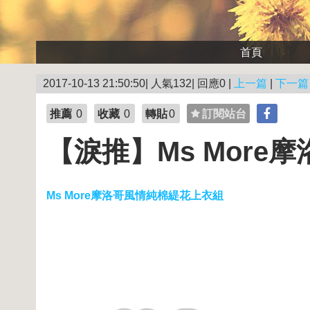
首頁
2017-10-13 21:50:50| 人氣132| 回應0 |
上一篇
|
下一篇
推薦
0
收藏
0
轉貼
0
訂閱站台
【淚推】Ms Mor
Ms More摩洛哥風情純棉緹花上衣組