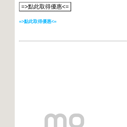
=>點此取得優惠<=