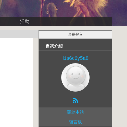
活動
自我介紹
l1s6c6y5a8
關於本站
留言板