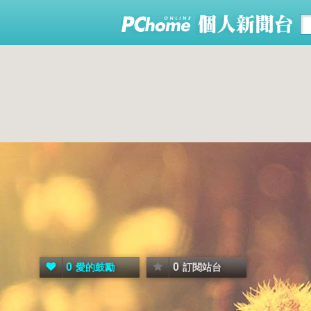
0
0
愛的鼓勵
訂閱站台