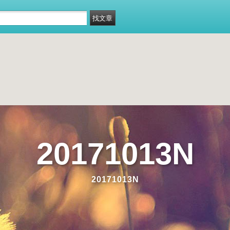
20171013N
20171013N