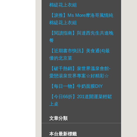
棉緹花上衣組
【淚推】Ms More摩洛哥風情純
棉緹花上衣組
【閱讀指南】與達西先生共進晚
餐
【近期書市快訊】美食通(4)最
優的北京菜
【破千熱銷】泉世界溫泉會館-
愛戀湯泉世界專案☆好精彩☆
【每日一物】牛奶面膜DIY
【今日66折】201道開運菜輕鬆
上桌
文章分類
本台最新標籤