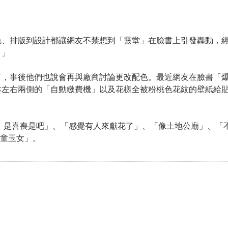
色、排版到設計都讓網友不禁想到「靈堂」在臉書上引發轟動，
？」
了，事後他們也說會再與廠商討論更改配色。最近網友在臉書「
本左右兩側的「自動繳費機」以及花樣全被粉桃色花紋的壁紙給
的，是喜喪是吧」、「感覺有人來獻花了」、「像土地公廟」、「
金童玉女」。