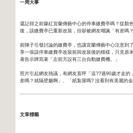
一周大事
還記得之前爆紅宜蘭傳藝中心的停車繳費亭嗎？從顏
後，該繳費亭已重新改裝，但卻被網友嘲諷「有差嗎
前陣子引發討論的繳費亭，也讓宜蘭傳藝中心注意到
享一張該停車繳費亭改裝前與改裝後的模樣，只見原
著告示牌寫著「左前方設有三台自動繳費機。」
照片引起網友熱議，有網友直呼「這??過90歲才走
差嗎？就隔壁廳啊」、「紙紮屋嗎? 沒看到有美麗的
文章標籤