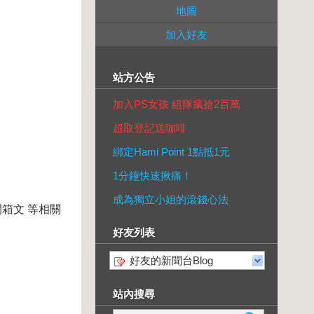
地圖
加入好友
站方公告
加入PS女孩 組隊瘋搶2百萬
超取登記送咖啡
綁定Hami Point 1點抵1元
1分鐘快速揪痛！
成為獨立小姐的滾錢心法
箱文 等相關
好友列表
好友的新聞台Blog
站內搜尋