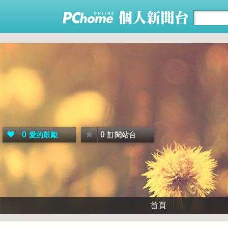
0
0
愛的鼓勵
訂閱站台
首頁