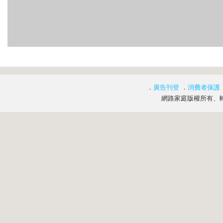
．
廣告刊登
．
消費者保護
網路家庭版權所有、轉載必究 