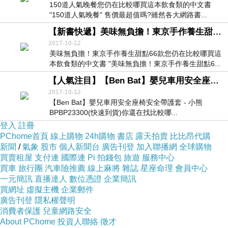
150道人氣晚餐您仍在比較哪買這本飲食類的中文書
"150道人氣晚餐" 售價最超值嗎?雖然各大網路書...
【新書快遞】美味無負擔！東京手作養生甜點66款
2017-10-12
美味無負擔！東京手作養生甜點66款您仍在比較哪買這
本飲食類的中文書 "美味無負擔！東京手作養生甜點6...
【人氣注目】【Ben Bat】嬰兒車用安全座椅安全帶護套 - 小熊 BPBP23300(快速到貨)
2017-10-12
【Ben Bat】嬰兒車用安全座椅安全帶護套 - 小熊
BPBP23300(快速到貨)你還在找比較哪...
登入
註冊
PChome首頁
線上購物
24h購物
書店
露天拍賣
比比昂代購
新聞
/
氣象
股市
個人新聞台
廣告刊登
加入聯播網
全球購物
買賣租屋
支付連
國際連
Pi 拍錢包
旅遊
服務中心
買車
旅行團
汽車險推薦
線上麻將
雜誌
星座命理
會員中心
一元簡訊
直播達人
數位憑證
企業簡訊
買網址
虛擬主機
企業郵件
廣告刊登
隱私權聲明
消費者保護
兒童網路安全
About PChome
投資人聯絡
徵才