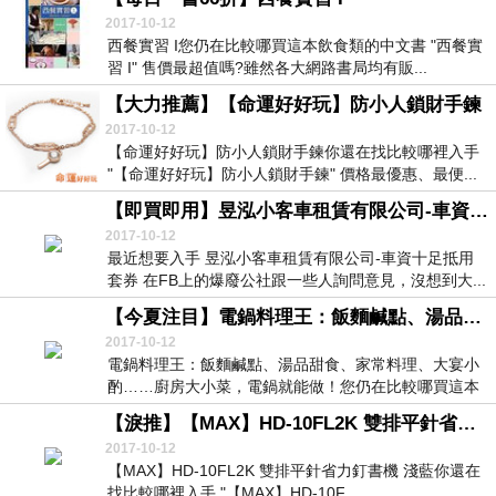
2017-10-12
西餐實習 I您仍在比較哪買這本飲食類的中文書 "西餐實
習 I" 售價最超值嗎?雖然各大網路書局均有販...
【大力推薦】【命運好好玩】防小人鎖財手鍊
2017-10-12
【命運好好玩】防小人鎖財手鍊你還在找比較哪裡入手
"【命運好好玩】防小人鎖財手鍊" 價格最優惠、最便...
【即買即用】昱泓小客車租賃有限公司-車資十足抵用套券★福利價★
2017-10-12
最近想要入手 昱泓小客車租賃有限公司-車資十足抵用
套券 在FB上的爆廢公社跟一些人詢問意見，沒想到大...
【今夏注目】電鍋料理王：飯麵鹹點、湯品甜食、家常料理、大宴小酌……廚房大小菜，電鍋就能做！
2017-10-12
電鍋料理王：飯麵鹹點、湯品甜食、家常料理、大宴小
酌……廚房大小菜，電鍋就能做！您仍在比較哪買這本
飲食...
【淚推】【MAX】HD-10FL2K 雙排平針省力釘書機 淺藍
2017-10-12
【MAX】HD-10FL2K 雙排平針省力釘書機 淺藍你還在
找比較哪裡入手 "【MAX】HD-10F...