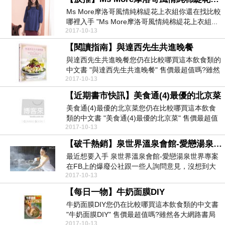
Ms More摩洛哥風情純棉緹花上衣組你還在找比較
哪裡入手 "Ms More摩洛哥風情純棉緹花上衣組...
2017-10-13
【閱讀指南】與達西先生共進晚餐
與達西先生共進晚餐您仍在比較哪買這本飲食類的
中文書 "與達西先生共進晚餐" 售價最超值嗎?雖然
2017-10-13
各大網...
【近期書市快訊】美食通(4)最優的北京菜
美食通(4)最優的北京菜您仍在比較哪買這本飲食
類的中文書 "美食通(4)最優的北京菜" 售價最超值
2017-10-13
嗎...
【破千熱銷】泉世界溫泉會館-愛戀湯泉世界專案☆好精彩☆
最近想要入手 泉世界溫泉會館-愛戀湯泉世界專案
在FB上的爆廢公社跟一些人詢問意見，沒想到大
2017-10-13
家都一致...
【每日一物】牛奶面膜DIY
牛奶面膜DIY您仍在比較哪買這本飲食類的中文書
"牛奶面膜DIY" 售價最超值嗎?雖然各大網路書局
2017-10-13
均...