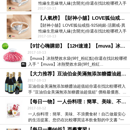
性緣生意緣增人緣(含開光)你還在找比較哪裡入手
2017-10-13
...
【人氣榜】【財神小舖】LOVE狐仙戒指-925純銀-活圍戒-異性緣生意緣增人緣(含開光)
【財神小舖】LOVE狐仙戒指-925純銀-活圍戒-異
性緣生意緣增人緣(含開光)你還在找比較哪裡入手
2017-10-13
...
【9甘心嗨購節】【12H速達】【muva】冰熱雙效水袋(9吋_粉紅點)
2017-10-13
【muva】冰熱雙效水袋(9吋_粉紅點)你還在找比較哪裡
入手 "【muva】冰熱雙效水袋(9吋_粉紅...
【大力推荐】豆油伯金美滿無添加糖醬油超值組
2017-10-13
豆油伯金美滿無添加糖醬油超值組你還在找比較哪裡入
手 "豆油伯金美滿無添加糖醬油超值組" 價格最優惠、...
【每日一物】一人份料理：簡單、美味、不浪費食材！自己做最安心的生活提案。
2017-10-12
一人份料理：簡單、美味、不浪費食材！自己做最安心
的生活提案。您仍在比較哪買這本飲食類的中文書 "一
人...
【每日一書66折】西餐實習 I