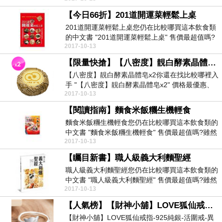
【今日66折】201道開運菜輕鬆上桌
201道開運菜輕鬆上桌您仍在比較哪買這本飲食類
的中文書 "201道開運菜輕鬆上桌" 售價最超值嗎?
2017-10-13
雖...
【限量快搶】【八密度】靚白酵素晶體皂x2
【八密度】靚白酵素晶體皂x2你還在找比較哪裡入
手 "【八密度】靚白酵素晶體皂x2" 價格最優惠、
2017-10-13
最便...
【閱讀指南】麵食米飯糰生機輕食
麵食米飯糰生機輕食您仍在比較哪買這本飲食類的
中文書 "麵食米飯糰生機輕食" 售價最超值嗎?雖然
2017-10-13
各大網...
【矚目新書】職人級義大利麵聖經
職人級義大利麵聖經您仍在比較哪買這本飲食類的
中文書 "職人級義大利麵聖經" 售價最超值嗎?雖然
2017-10-13
各大網...
【人氣榜】【財神小舖】LOVE狐仙戒指-925純銀-活圍戒-異性緣生意緣增人緣(含開光)
【財神小舖】LOVE狐仙戒指-925純銀-活圍戒-異