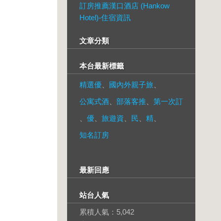
訂房推薦漢口酒店 (Hankow
Hotel)-住宿資訊
文章分類
本台最新標籤
精選優
、
國內外親子旅
、
公寓式酒
、
部落客推
、
第一次訂
、
優
、
旅遊資
、
民
、
精
、
知名訂房
最新回應
站台人氣
累積人氣：
5,042