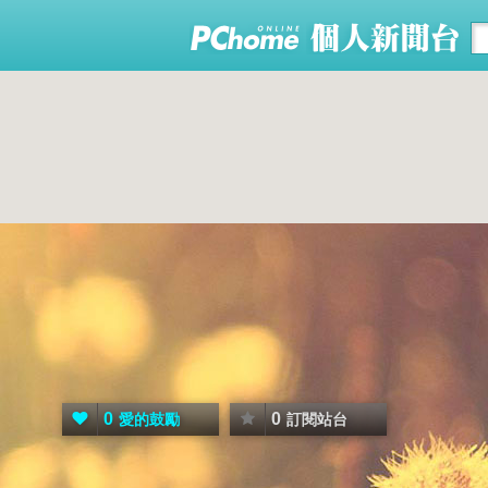
0
0
愛的鼓勵
訂閱站台