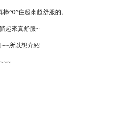
真棒^0^住起來超舒服的,
躺起來真舒服~
~~所以想介紹
~~