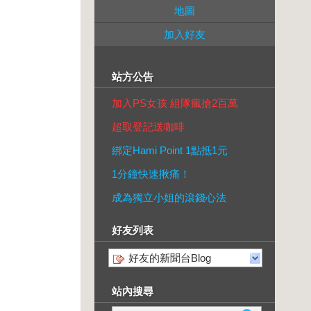
地圖
加入好友
站方公告
加入PS女孩 組隊瘋搶2百萬
超取登記送咖啡
綁定Hami Point 1點抵1元
1分鐘快速揪痛！
成為獨立小姐的滾錢心法
好友列表
好友的新聞台Blog
站內搜尋