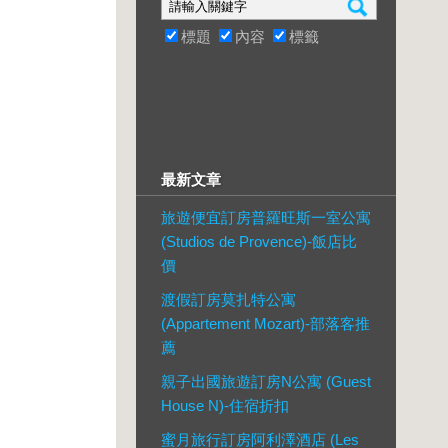
標題
內容
標籤
最新文章
旅遊便宜訂房普羅旺斯一室公寓
(Studios de Provence)-飯店比
價
渡假訂房莫扎特公寓
(Appartement Mozart)-部落客推
薦
親子出國旅遊訂房N公寓 (Guest
House N)-住宿折扣
蜜月旅行訂房阿利澤酒店 (Les