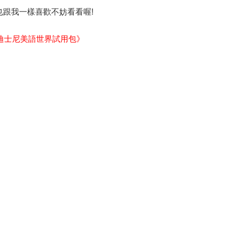
紹 如果也跟我一樣喜歡不妨看看喔!
迪士尼美語世界試用包》