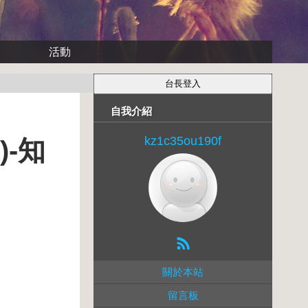
活動
自我介紹
kz1c35ou190f
)-知
關於本站
留言板