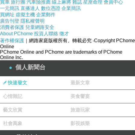
買車
旅行團
汽車險推薦
線上麻將
雜誌
星座命理
會員中心
一元簡訊
直播達人
數位憑證
企業簡訊
買網址
虛擬主機
企業郵件
廣告刊登
隱私權聲明
消費者保護
兒童網路安全
About PChome
投資人聯絡
徵才
鄰近捷運中山站4號出口，步行即可輕鬆抵達。
著作權保護
｜網路家庭版權所有、轉載必究
‧Copyright PChome
Online
無論是從台北各區開車前來，或是與家人朋友相
PChome Online and PChome are trademarks of PChome
約，滋立Mizu周邊有多個完善的公共與私人停車
Online Inc.
場，最近的停車場是Times中山北路二段停車場，
個人新聞台
停車後走路1分鐘即可抵達。
快速發文
最新文章
心情雜記
美食饗宴
滋立Mizu環境開箱
藝文欣賞
旅遊玩家
社會萬象
影視娛樂