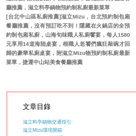
[台北中山區私廚推薦]滋立Mizu，台北預約制包廂
餐廳推薦，沒有預訂吃不到！隱藏在火鍋店的全預
約制包廂私廚，山海旬味職人私廚饗宴，每人1580
元享用14道海陸桌宴，根職人老饕們瘋狂敲碗才回
歸的豪華私廚桌宴，附滋立Mizu物預約制私廚最新
菜單，捷運中山站美食餐廳推薦
文章目錄
滋立料亭鍋物交通指引
滋立Mizu環境開箱