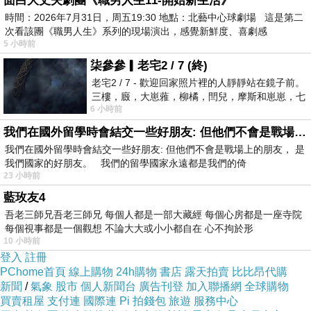
面白大丈夫劇團《職男人生11-開始新生活》
山胡椒鮑魚雞湯
時間：2026年7月31日，周五19:30 地點：北藝中心球劇場 這是第二
甘味
次看該團《職男人生》系列的現場演出，感覺新鮮度、喜劇感
Mizu甜點與果乾
5 小時前
消費資訊
柒參參▎老宅2 / 7 (終)
滋立Mizu評價
老宅2 / 7 - 歡迎回家照片裡的人靜靜站在鏡子前。
滋立Mizu常見問題懶人包
三樓，廄，大崽蕥，柳橘，閆兒，摩斯和崽崽，七
6 小時前
個人整整齊齊地站在鏡框之外，如同
沒有預訂山海旬味職人私廚饗宴，想吃可以現場候位嗎
滋立料亭鍋物適合商務聚餐或約會嗎
我們在國外留學時會結交一些好朋友: 但他們不會是戰場上的朋友
預約制私廚桌宴的餐點會一直更換嗎
我們在國外留學時會結交一些好朋友: 但他們不會是戰場上的朋友， 是
滋立Mizu預約制私廚最新菜單
我們國家的好朋友。 我們的留學國家永遠都是我們的倚
台北中山區私廚推薦
23 小時前
滋立Mizu料亭鍋物 – 中山 火鍋|壽喜燒|日本A5
藍玫友4
鍋|中山區美食
吾老三師兄吾老三師兄 每個人都是一部大藏經 每個心房都是一座寺院
品牌資訊
每個視事都是一個觀想 不論大大或小小都自在 心不拘於形
10 小時前
登入
註冊
PChome首頁
線上購物
24h購物
書店
露天拍賣
比比昂代購
新聞
/
氣象
股市
個人新聞台
廣告刊登
加入聯播網
全球購物
買賣租屋
支付連
國際連
Pi 拍錢包
旅遊
服務中心
滋立料亭鍋物交通指引