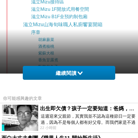
滋立Mizu接待區
滋立Mizu 1F開放式用餐空間
滋立Mizu B1F全預約制包廂
滋立Mizu山海旬味職人私廚饗宴開箱
序章
胡麻蕨菜
酒煮核桃
紫蘇大根
香魚甘露煮
乳酪烏魚子
繼續閱讀
海之極
極上刺身盛合
青蟳奶油錫紙燒
黑松露扇貝玉子蒸
你可能感興趣的文章
金煎干貝蔬果醬
山之味
出生即欠債？孩子一定要知道：爸媽，其實我不欠你們
柴燒脆皮雞
這週迎來父親節，其實我並不認為這種節日一定要
和牛京都釜飯
過，因為不是每個人都有好父母。而我們家是不過
22 小時前
節的，平時也沒什麼儀式感，生活趨近冷
根之選
紫蘇梅蒸旬鮮