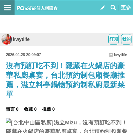
kwytlife
訂閱
我的
2026-04-28 20:09:07
kwytlife
沒有預訂吃不到！隱藏在火鍋店的豪
華私廚桌宴，台北預約制包廂餐廳推
薦，滋立料亭鍋物預約制私廚最新菜
單
留言 0
收藏 0
推薦 0