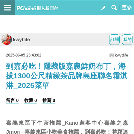
kwytlife
訂閱
我的
2025-06-05 23:43:02
kwytlife
到嘉必吃！隱藏版嘉農鮮奶布丁，海
拔1300公尺精緻茶品牌島座聯名霜淇
淋_2025菜單
留言 0
收藏 0
推薦 0
嘉義東區下午茶推薦_Kano遊客中心嘉義之森
Jmori─嘉義東區小吃美食推薦，到嘉必吃！整顆連