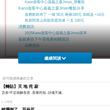
Kano遊客中心嘉義之森Jmori_用餐區
Kano遊客中心嘉義之森Jmori餐點分享
嘉農鮮奶布丁 一個 90元 兩個180元 加紙盒 +10元
島座阿里山烏龍茶霜淇淋 一支 100元
消費資訊
2025Kano遊客中心嘉義之森Jmori菜單
嘉義東區下午茶推薦相關資訊
品牌資訊
繼續閱讀
關於Kano遊客中心嘉義之森Jmori
你可能感興趣的文章
「嘉義東區下午茶推薦」
【轉貼】天 地 侘 寂
「嘉義東區小吃美食推薦」
言多!不定就解吾意..吾輩尚知..詩魂不滅..
5 小時前
Kano遊客中心嘉義之森Jmori在哪裡
被擱倒了，百份百。