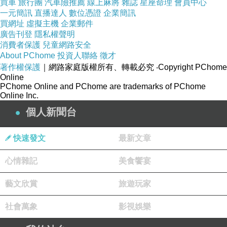
交通_停車資訊
買車
旅行團
汽車險推薦
線上麻將
雜誌
星座命理
會員中心
一元簡訊
直播達人
數位憑證
企業簡訊
買網址
虛擬主機
企業郵件
大眾運輸：公車_嘉義公園站，走路1分
廣告刊登
隱私權聲明
鐘。
消費者保護
兒童網路安全
About PChome
投資人聯絡
徵才
機車：附設免費停車場_嘉義市立棒球場
著作權保護
｜網路家庭版權所有、轉載必究
‧Copyright PChome
停車場
Online
PChome Online and PChome are trademarks of PChome
汽車：附設免費停車場_嘉義市立棒球場
Online Inc.
停車場
個人新聞台
快速發文
最新文章
交通指引_Kano遊客中心嘉義之森Jmori
心情雜記
美食饗宴
到串連百年嘉義公園、市立棒球場、滑草場等嘉義
藝文欣賞
旅遊玩家
熱門觀光景點的Kano遊客中心嘉義之森Jmori吃下
社會萬象
影視娛樂
午茶，可將機車、汽車停放在嘉義市立棒球場停車