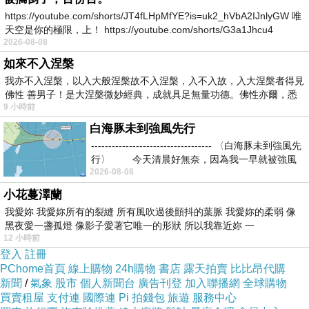
https://youtube.com/shorts/JT4fLHpMfYE?is=uk2_hVbA2IJnlyGW 唯
Kano遊客中心嘉義之森Jmori位於嘉義市東區東川
天空是你的極限，上！ https://youtube.com/shorts/G3a1Jhcu4
2026-08-08
里山子頂269號，鄰近多個嘉義知名景點，附設可停
如來不入涅槃
放機車汽車的免費停車場、附近有公車站、
我亦不入涅槃，以入大般涅槃故不入涅槃，入不入故，入大涅槃者得見
ubike2.0租借站。
佛性 善男子！是大涅槃微妙經典，成就具足無量功德。佛性亦爾，悉
9 小時前
白海豚未到強風先行
Kano遊客中心嘉義之森Jmori特色
----------------------------------- 〈白海豚未到強風先
行〉 今天清晨好無奈，因為我一早就被強風
「嘉義必遊景點之一」
2026-08-08
串連百年嘉義公園、市立棒球場、滑草場等熱門觀
小花蔓澤蘭
光景點，結合遊客中心、霜淇淋甜品飲料吧、伴手
我愛妳 我愛妳所有的裂縫 所有風吹過後顫抖的葉脈 我愛妳的柔弱 像
黑夜愛一盞孤燈 像影子愛著它唯一的形狀 所以我靠近妳 一
禮展售的綜合休閒遊客中心。
12 小時前
「嘉義特色伴手禮專賣店、阿里山小火車系列伴手
登入
註冊
PChome首頁
線上購物
24h購物
書店
露天拍賣
比比昂代購
禮、Kano系列紀念品」
新聞
/
氣象
股市
個人新聞台
廣告刊登
加入聯播網
全球購物
買賣租屋
支付連
國際連
Pi 拍錢包
旅遊
服務中心