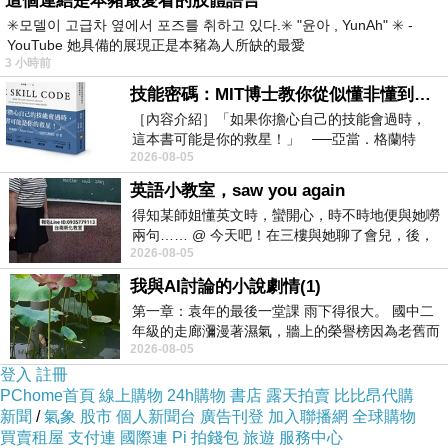
這個連結是本豬最愛看的肢體語言
✳️모델이 고급차 옆에서 포즈를 취하고 있다.✳️ "윤아 , YunAh" ✳️ -
回到扎西家的酒吧，大家開心的喝酒唱歌，輪著
YouTube 她具備的展現正是本豬為人所缺的最愛
3 小時前
唱，扎西家的人唱著民謠，我們唱著熟悉的台灣
技能密碼：MIT博士教你從似懂非懂到穩定輸出，把專業變事業的職能升級攻略 /麥特．比恩(容錯)
流行歌曲，他們的歌聲很嘹亮、很奔放，主持人
［內容介紹］「如果你擔心自己的技能會過時，
的聲音很清亮，我的聲音夾雜其中，顯得細柔許
這本書可能是你的救星！」 ──亞當．格蘭特
多...好幾次，金只是在旁邊靜靜的聽著我們唱
2026-08-05
（Adam Grant），《
著...
英語小教室，saw you again
得知某師姐懂英文時，蠻開心，時不時地便與她嘮
兩句…… @ 今天吧！在三樓與她聊了會兒，後，
第三天晚上，工作人員在休息的夜晚走到湖邊，
2026-08-05
下二樓居然又撞到她，於是
跟湖邊的工人要了柴火，升起小火堆，不一會
我與AI討論的小說劇情(1)
兒，扎西家的人也來湊熱鬧，嫌火光太小，金摸
第一章：袁年的最後一堂課 雨下得很大。 國中二
年級的走廊瀰漫著濕氣，牆上的榮譽榜因為老舊而
黑跑到樓旁，抱了一堆柴火回來，努力的生起
2026-08-05
微微捲起。 堯禹舜站在辦公室外，手
火，後來不知去哪兒扛了一個竹簍回來，裡面依
登入
註冊
PChome首頁
然裝了好多柴火，手上也多了一箱啤酒--很熱
線上購物
24h購物
書店
露天拍賣
比比昂代購
新聞
/
氣象
股市
個人新聞台
廣告刊登
加入聯播網
全球購物
情、純真的男孩--我和主持人交換了個眼神...在要
買賣租屋
支付連
國際連
Pi 拍錢包
旅遊
服務中心