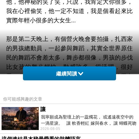
他，他神秘的笑了笑，只說，我肯定大你很多，
我在心裡偷笑，他一定不知道，我是個看起來比
實際年輕小很多的大女生...
那是第二天晚上，有個營火晚會要拍攝，扎西家
的男孩總動員，一起參與舞蹈，其實全世界原住
民的舞蹈不會差太多，舞步都很像，男孩的步伐
比女孩的舞步輕快、動感許多，很活躍，很好
繼續閱讀
看，尤其金特別賣力...第四輪時冷不妨被他用力
拉進了圈圈，開始後悔說過的話，全世界原住民
的舞蹈雖然不會差很多，但是我還真的不會跳...
你可能感興趣的文章
雖然金和小喇嘛(金的親戚，硬說自己下個月要去
讓
當喇嘛，頂著時髦髮型，還挑染的他說起這話，
我寧願成為聖壇上的一蕊燭花， 或遙遠夜空中的
還真沒說服力)緊緊握著我的手，體貼的叮嚀舞步
一滴星淚。 讓 軟香輕紅 嫁與春水， 讓 蝴蝶死吻
2026-08-05
夏日最後一瓣玫瑰， 讓
的口訣，我還是沒能在結束之前學會...