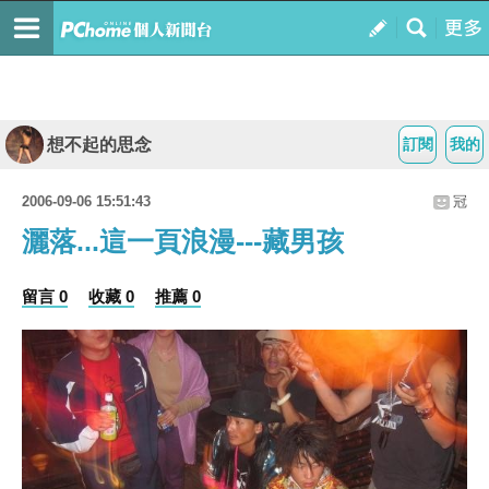
想不起的思念
訂閱
我的
2006-09-06 15:51:43
冠
灑落...這一頁浪漫---藏男孩
留言 0
收藏 0
推薦 0