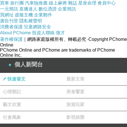
求之下，金和雍兒叔姪倆唱了幾首歌，尾音繚繞
買車
旅行團
汽車險推薦
線上麻將
雜誌
星座命理
會員中心
一元簡訊
直播達人
數位憑證
企業簡訊
在湖邊，回音從對岸傳了回來...
買網址
虛擬主機
企業郵件
廣告刊登
隱私權聲明
消費者保護
兒童網路安全
永遠不會忘記
About PChome
投資人聯絡
徵才
著作權保護
｜網路家庭版權所有、轉載必究
‧Copyright PChome
那一刻，時間隨著歌聲凝結在空中，兩秒鐘，大
Online
PChome Online and PChome are trademarks of PChome
家才想起，給予熱烈的掌聲...
Online Inc.
個人新聞台
第四天晚上，我還是忍不住問了金年紀，26歲--
在那個只記出生年份、沒有生日的地方，我問出
快速發文
最新文章
了他的年紀--果然，硬是比我小了好幾歲，他笑
心情雜記
美食饗宴
說，我還是看起來比他年輕...
藝文欣賞
旅遊玩家
那天晚上，聊了很久，原本金要送我他的帽子，
社會萬象
影視娛樂
但我沒收，我比較覬覦他手上的藏銀手環，他沒