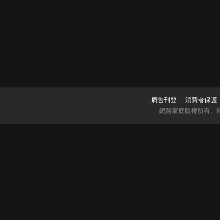
．
廣告刊登
．
消費者保護
網路家庭版權所有、轉載必究 