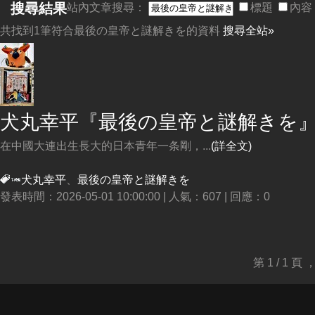
搜尋結果
站內文章搜尋：
標題
內容
共找到1筆符合
最後の皇帝と謎解きを
的資料
搜尋全站»
犬丸幸平『
最後の皇帝と謎解きを
在中國大連出生長大的日本青年一条剛，...
(詳全文)
犬丸幸平
、
最後の皇帝と謎解きを
發表時間：2026-05-01 10:00:00 | 人氣：607 | 回應：0
第 1 / 1 