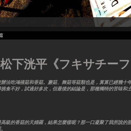
篇
─松下洸平《フキサチーフ
沒辦法吃鴻禧菇和香菇。蘑菇、舞菇等菇類也是，算算已經幾十
得挑食不好，試過好多次，但最後的結論是，那種獨特的苦味和
最高級的香菇的天婦羅，結果怎麼樣呢？那一口凝聚了我所說的
菇。