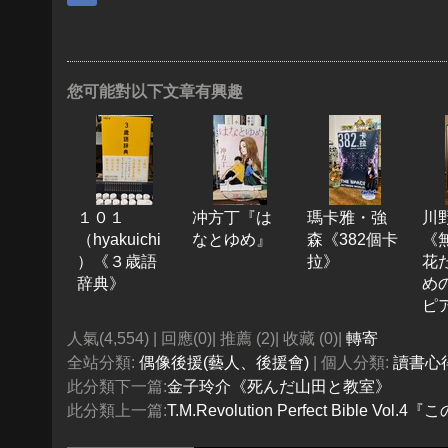
您可能對以下文章有興趣
１０１
冲方丁『は
瑪卡雅・強
川
（hyakuichi
なとゆめ』
森《382個卡
《
）《３歳語
拉》
花
辞典》
め
ピ
人氣(4,554) | 回應(0)| 推薦 (
2
)| 收藏 (
0
)|
轉寄
全站分類:
偶像後援(藝人、後援會)
| 個人分類:
讀書心
此分類下一篇:
金子玲介《死んだ山田と教室》
此分類上一篇:
T.M.Revolution Perfect Bible V