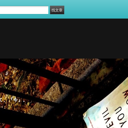
く、『今』。