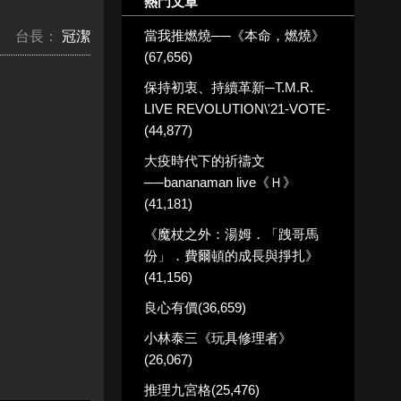
熱門文章
當我推燃燒──《本命，燃燒》
台長：
冠潔
(67,656)
保持初衷、持續革新─T.M.R.
LIVE REVOLUTION\'21-VOTE-
(44,877)
大疫時代下的祈禱文
──bananaman live《Ｈ》
(41,181)
《魔杖之外：湯姆．「跩哥馬
份」．費爾頓的成長與掙扎》
(41,156)
良心有價(36,659)
小林泰三《玩具修理者》
(26,067)
推理九宮格(25,476)