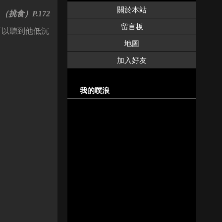
關於本站
挑食）P.172
留言板
可以聽到他低沉
地圖
加入好友
我的噗浪