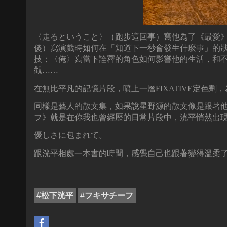
〈走るということ〉（跑步這回事）寫他為了《最愛
傻）寫演戲時如何在「知道下一秒會發生什麼事」的
技；〈俺〉寫當下詮釋的角色如何影響他的生活，和
觀……
在無比平凡的記憶片段，噴上一層FIXATIVE定色
同樣是藝人的散文集，如果說星野源的散文像是跟著
フ》就是在你我也曾經歷的日常片段中，洸平悄然出
優しさに包まれて。
跟洸平相處一本書的時間，感覺自己也跟著變得溫柔
#
松下洸平
#
フキサチーフ