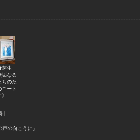
野芽生
無垢なる
たちのた
のユート
ア》
得
|
ol.4『この声の向こうに』