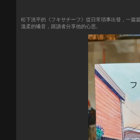
松下洸平的《フキサチーフ》從日常瑣事出發，一篇
溫柔的嗓音，跟讀者分享他的心思。