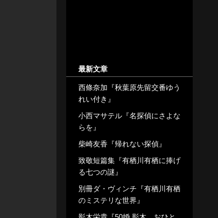
最新文章
西條奈加『秋葉原先留交番ゆう
れい付き』
小西マサテル『名探偵にさよな
らを』
柴崎友香『帰れない探偵』
致敬短篇集『有栖川有栖に捧げ
る七つの謎』
別冊ダ・ヴィンチ『有栖川有栖
のミステリな世界』
影木栄貴『50婚 影木、おひと