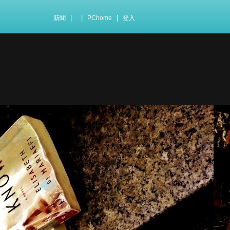
|
|
|
新聞
PChome
登入