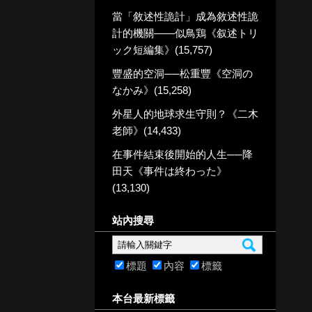
當「敘述性詭計」成為敘述性詭
計的機關——似鳥鶏《叙述トリ
ック短編集》(15,757)
豐盛的空洞──松重豐《空洞の
なかみ》(15,258)
外星人的地球求生守則？《二木
老師》(14,433)
在事件結束後開始的人生──降
田天《事件は終わった》
(13,130)
站內搜尋
標題
內容
標籤
本台最新標籤