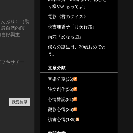
り様やめるってよ』
電影《君のクイズ》
らんぷり〉（裝
秋吉理香子『月夜行路』
中最自然的演
的喜好與主
雨穴『変な地図』
僕らの誕生日、30歳おめでと
う。
《フキサチー
文章分類
。
音樂分享(36)
詩文創作(56)
心情雜記(81)
我要檢舉
觀影心得(36)
讀書心得(189)