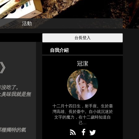
活動
自我介紹
冠潔
》
年沒吃了。
土臭味我就是無
十二月十四日生，射手座。生於臺
灣高雄、長於臺中。自小就沉迷於
文字的魔力，在十二歲時知道自
己...
那種獨特的氣