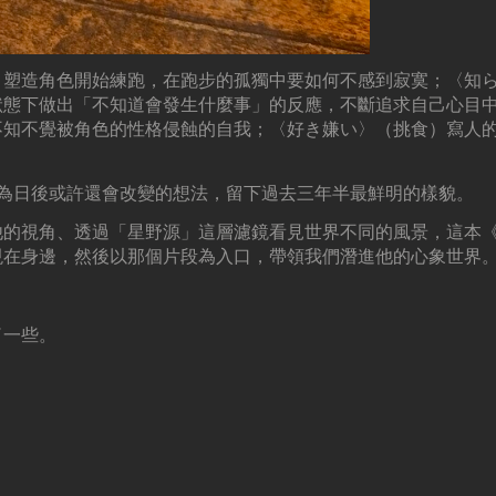
》塑造角色開始練跑，在跑步的孤獨中要如何不感到寂寞；〈知
狀態下做出「不知道會發生什麼事」的反應，不斷追求自己心目
不知不覺被角色的性格侵蝕的自我；〈好き嫌い〉（挑食）寫人
劑，為日後或許還會改變的想法，留下過去三年半最鮮明的樣貌。
他的視角、透過「星野源」這層濾鏡看見世界不同的風景，這本
現在身邊，然後以那個片段為入口，帶領我們潛進他的心象世界
了一些。