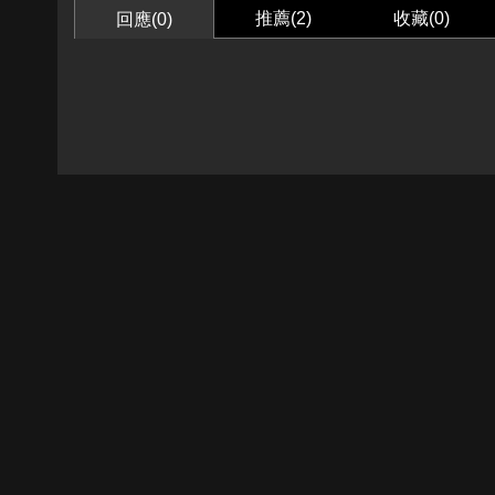
推薦(
2
)
收藏(
0
)
回應(0)