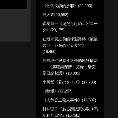
《佐佐良鎮的沙耶》(24,200)
成人式(20,552)
森友嵐士《泥だらけのエピロー
グ》(20,175)
在最末頁之前的峰迴路轉《最後
のページをめぐるまで》
(19,450)
那些理性與感性之外的瘋狂情深
──《瘋狂與深情：艾倫．瑞克
曼日記絮語》(19,385)
小川哲《君のクイズ》(17,790)
《教場》(17,257)
《人魚公主殺人事件》(16,597)
村井理子『ある翻訳家の取り憑
かれた日常』(16,481)