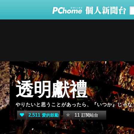
透明獻禮
やりたいと思うことがあったら、『いつか』じゃな
2,511
11
愛的鼓勵
訂閱站台