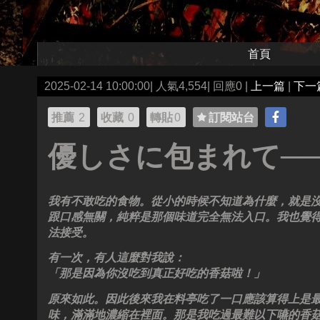
首頁
2025-02-14 10:00:00| 人氣4,554| 回應0 |
上一篇
|
下一
推薦
2
收藏
0
轉貼
0
訂閱站台
優しさに包まれて─
我有不敢吃的食物。從小的時候不知道為什麼，就是
跟口感無關，純粹是那個味道完全無法入口。我也覺
法接受。
有一次，有人這麼對我說：
「那是因為你沒吃到真正好吃的香菇啦！」
原來如此。因此後來我在料亭吃了一口應該算得上是
味，滿滿地濃縮在裡面。那是我吃過最難以下嚥的香