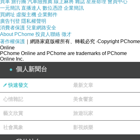
買車
旅行團
汽車險推薦
線上麻將
雜誌
星座命理
會員中心
段時間之後，瘦瘦又傳了一則訊息給我。
一元簡訊
直播達人
數位憑證
企業簡訊
「我們想說做一張ZARD的翻唱EP。」
買網址
虛擬主機
企業郵件
こいつ正気の沙汰じゃない。
廣告刊登
隱私權聲明
消費者保護
兒童網路安全
好啊大家一起賠啊。（慢著哪裡不對）
About PChome
投資人聯絡
徵才
就這樣，他們開始進行編曲和錄音、而我和朋友
著作權保護
｜網路家庭版權所有、轉載必究
‧Copyright PChome
Online
著手向JASRAC申請授權，做出這張即將在音樂
PChome Online and PChome are trademarks of PChome
會上首賣的EP。
Online Inc.
個人新聞台
快速發文
最新文章
心情雜記
美食饗宴
藝文欣賞
旅遊玩家
社會萬象
影視娛樂