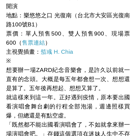
開演
地點：樂悠悠之口 光復南（台北市大安區光復南
路100號B1）
票價：單人預售500、雙人預售900、現場票
600（
售票連結
）
主視覺插畫：
笳彧 H. Chia
※
想要辦一場ZARD紀念音樂會，是許久以前就一
直有的念頭。大概是每五年都會想一次、想想還
是算了。五年後再想起、想想又算了。
就這樣來到這一年。正好遇到疫情，原本要出國
看演唱會舞台劇的行程全部泡湯，週邊照樣買
爆，但總還是有點空虛。
「既然都不能出國看演唱會了，不如就拿來辦一
場演唱會吧。」存錢這個選項在迷妹人生中不存