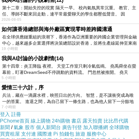
我與AI討論的小說劇情(12)
瘦瘦問過為什麼會想找他們，但說真的，除了可
第十二章：開始失控的現實 隔天一早。 校內氣氛異常沉重。 教官、主
樂熊，我的心裡從來沒有第二人選。
任、導師不斷來回走動，連平常最愛聊天的學生都壓低聲音。 因
2026-08-05
或許是因為同世代的臭宅味、也或許是一路看著
如何讓香港總部與海外廠區實現零時差跨國溝通
他們在音樂路上走得如此認真，翻唱ACG歌曲也
在全球供應鏈重組的浪潮下，香港作為亞洲重要的跨國企業管理與金融
並不只是找熱門作品來COVER、每一首選曲都
中心，越來越多企業選擇將決策總部設於香港，並將生產線延伸至東南
感受得到滿滿的愛。
19 小時前
更或許早在2015年、找可樂熊演出幽遊白書魔界
我與AI討論的小說劇情(14)
第十四章：炎王降臨 夜裡。 天堂工作室只剩冷氣低鳴。 堯禹舜坐在螢
音樂會的時候，我就已經決定如果哪天真的要辦
幕前，盯著DreamSeed不停跳動的資料流。 門忽然被推開。 堯天
這場紀念音樂會，就要找可樂熊。（而且為了一
5 小時前
場活動重新編曲十幾首往後不一定會再有機會演
愛情三十六計，序
出的歌，到底還有誰會做這麼吃力不討好的苦
兵法，藏在一滴露水裡，映照日出的方向。 智慧，是不讓衝突成為唯
一的答案。 進退之間，為自己留下一條生路，也為他人留下一分餘地
工。）
7 小時前
原本想說既然都注定要賠，主辦自己賠就好了，
登入
註冊
PChome首頁
線上購物
24h購物
書店
露天拍賣
比比昂代購
雖然個人籌備能力有限，但該給的費用也想在我
新聞
/
氣象
股市
個人新聞台
廣告刊登
加入聯播網
全球購物
能做到的範圍內盡量貼給他們，結果在籌備了一
買賣租屋
支付連
國際連
Pi 拍錢包
旅遊
服務中心