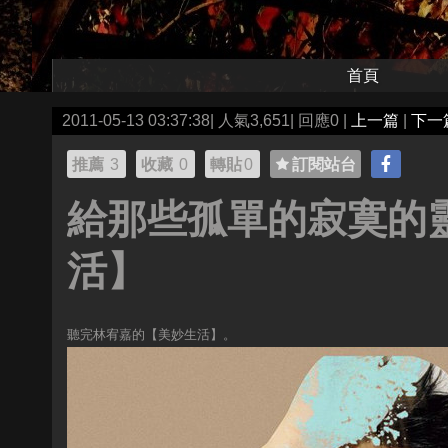
首頁
2011-05-13 03:37:38| 人氣3,651| 回應0 |
上一篇
|
下一
推薦
3
收藏
0
轉貼
0
訂閱站台
給那些孤單的寂寞的
活】
聽完林宥嘉的【美妙生活】。