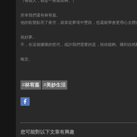
（每個人，都是一座孤島啊。）
所幸我們還有林宥嘉。
他的歌聲點亮了夜空，就算從夢境中墜跌，也還能學會更用心去體
祝好夢。
不，在這個擾嚷的世代，或許我們需要的是，祝你能夠、睡到自然
晚安。
#
林宥嘉
#
美妙生活
您可能對以下文章有興趣