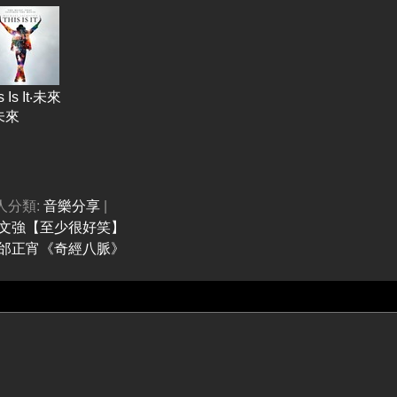
s Is It‧未來
未來
個人分類:
音樂分享
|
廖文強【至少很好笑】
─邰正宵《奇經八脈》