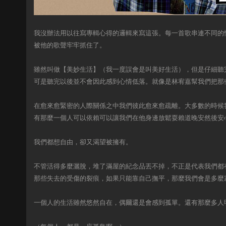
我沒辦法用以往寫專輯心得的邏輯來寫這張。每一首歌串連不同的
被他的歌聲牢牢抓住了。
雖然叫做【美妙生活】（我一度誤會是叫美好生活），但是仔細聽
可是聽完以後並不會因此感到心情低落。就像是林宥嘉幫我們把那
在愈來愈緊密的人際關係之中我們彼此愈來愈疏離。大多數的時候
有那麼一個人可以依賴可以讓我們在他身邊放鬆耍賴道晚安然後安
我們都想自由，卻又渴望被擁有。
不管活得多麼灑脫，堆了滿屋的紀念品丟不掉，不正是代表我們都
那些失去的受傷的裂痕，如果只能靠自己撫平，那麼我們會是多麼
一個人的生活雖然悠然自在，偶爾還是會感到孤單。還有那麼多人