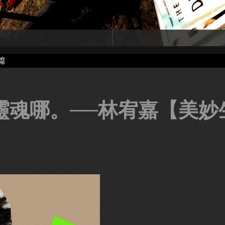
篇
靈魂哪。──林宥嘉【美妙