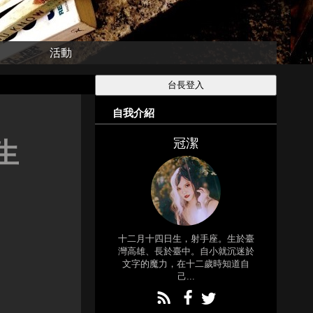
活動
自我介紹
冠潔
生
十二月十四日生，射手座。生於臺
灣高雄、長於臺中。自小就沉迷於
文字的魔力，在十二歲時知道自
己...