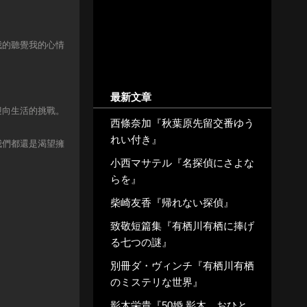
我的聽覺我的心情
最新文章
迎向生活的挑戰。
西條奈加『秋葉原先留交番ゆう
れい付き』
我們都還是渴望擁
小西マサテル『名探偵にさよな
らを』
柴崎友香『帰れない探偵』
致敬短篇集『有栖川有栖に捧げ
る七つの謎』
別冊ダ・ヴィンチ『有栖川有栖
のミステリな世界』
影木栄貴『50婚 影木、おひと