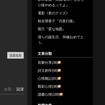
り様やめるってよ』
電影《君のクイズ》
秋吉理香子『月夜行路』
雨穴『変な地図』
僕らの誕生日、30歳おめでと
う。
文章分類
我要檢舉
音樂分享(36)
詩文創作(56)
心情雜記(81)
觀影心得(36)
台長：
冠潔
讀書心得(189)