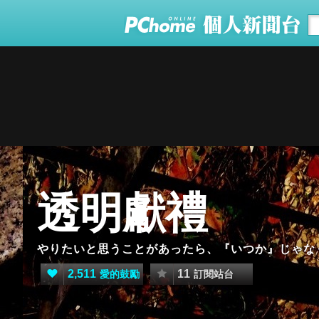
透明獻禮
やりたいと思うことがあったら、『いつか』じゃな
2,511
11
愛的鼓勵
訂閱站台