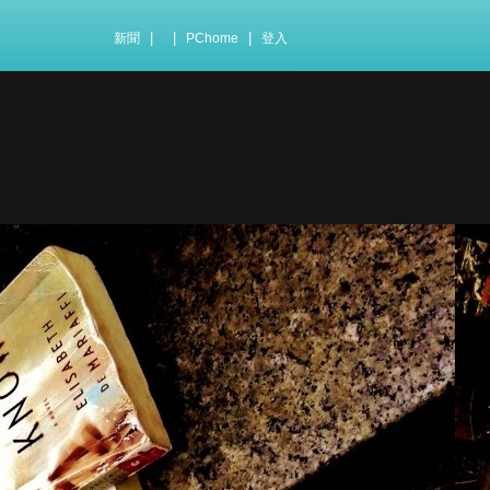
|
|
|
新聞
PChome
登入