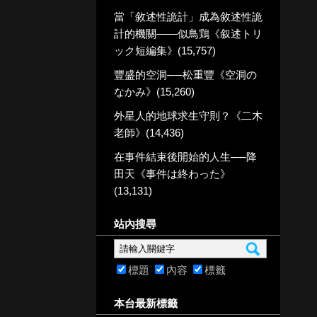
當「敘述性詭計」成為敘述性詭
計的機關——似鳥鶏《叙述トリ
ック短編集》(15,757)
豐盛的空洞──松重豐《空洞の
なかみ》(15,260)
外星人的地球求生守則？《二木
老師》(14,436)
在事件結束後開始的人生──降
田天《事件は終わった》
(13,131)
站內搜尋
標題
內容
標籤
本台最新標籤