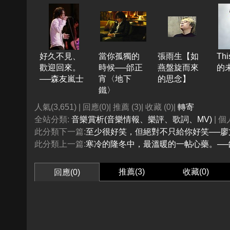
好久不見、
當你孤獨的
張雨生【如
Thi
歡迎回來。
時候──邰正
燕盤旋而來
的
──森友嵐士
宵〈地下
的思念】
鐵〉
人氣(3,651) | 回應(0)| 推薦 (
3
)| 收藏 (
0
)|
轉寄
全站分類:
音樂賞析(音樂情報、樂評、歌詞、MV)
| 
此分類下一篇:
至少很好笑，但絕對不只給你好笑──
此分類上一篇:
寒冷的隆冬中，最溫暖的一帖心藥。─
推薦(
3
)
收藏(
0
)
回應(0)