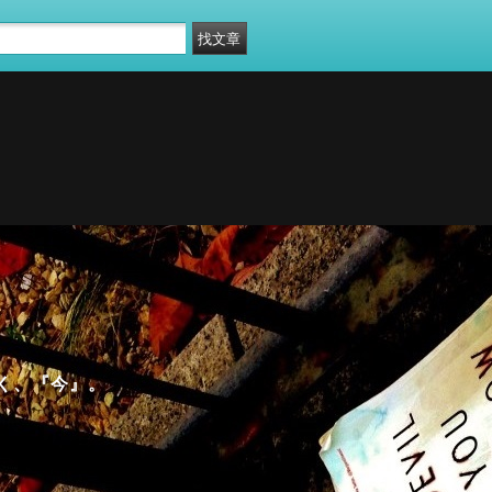
く、『今』。