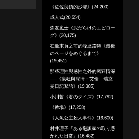
《佐佐良鎮的沙耶》(24,200)
成人式(20,554)
森友嵐士《泥だらけのエピロー
グ》(20,175)
在最末頁之前的峰迴路轉《最後
のページをめぐるまで》
(19,451)
那些理性與感性之外的瘋狂情深
──《瘋狂與深情：艾倫．瑞克
曼日記絮語》(19,385)
小川哲《君のクイズ》(17,792)
《教場》(17,258)
《人魚公主殺人事件》(16,600)
村井理子『ある翻訳家の取り憑
かれた日常』(16,482)