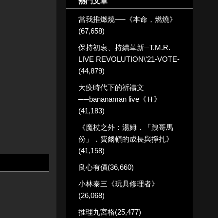
熱門文章
當我推燃燒──《本命，燃燒》
(67,658)
保持初衷、持續革新─T.M.R.
LIVE REVOLUTION\'21-VOTE-
(44,879)
大疫時代下的祈禱文
──bananaman live《Ｈ》
(41,183)
《魔杖之外：湯姆．「跩哥馬
份」．費爾頓的成長與掙扎》
(41,158)
良心有價(36,660)
小林泰三《玩具修理者》
(26,068)
推理九宮格(25,477)