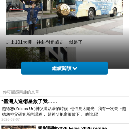
走出101大樓 往斜對角處走 就是了
繼續閱讀
你可能感興趣的文章
*臺灣人造衛星救了我……
趙德恕(Zoldos Ur.)神父還活著的時候: 他怕見太陽光 我有一次去上趙
德恕神父研究所的課程， 趙神父把窗簾放下， 他說:陽
2026-08-07
電影眼眸2026 Eyes 2026 movie