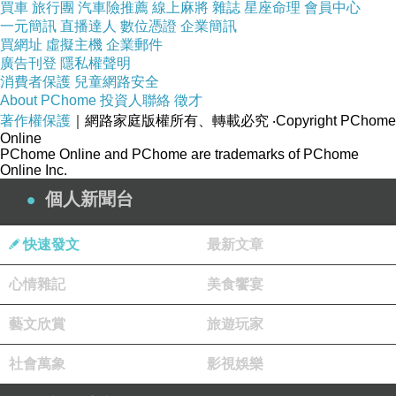
買車
旅行團
汽車險推薦
線上麻將
雜誌
星座命理
會員中心
一元簡訊
直播達人
數位憑證
企業簡訊
買網址
虛擬主機
企業郵件
廣告刊登
隱私權聲明
消費者保護
兒童網路安全
About PChome
投資人聯絡
徵才
著作權保護
｜網路家庭版權所有、轉載必究
‧Copyright PChome
Online
PChome Online and PChome are trademarks of PChome
Online Inc.
個人新聞台
快速發文
最新文章
心情雜記
美食饗宴
藝文欣賞
旅遊玩家
社會萬象
影視娛樂
這個景點已經好多年了 人潮不多 可以慢慢看 不太需