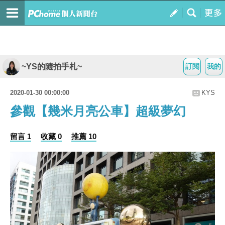
~YS的隨拍手札~
訂閱
我的
2020-01-30 00:00:00
KYS
參觀【幾米月亮公車】超級夢幻
留言 1
收藏 0
推薦 10