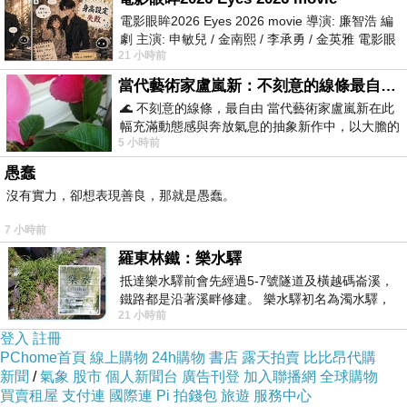
電影眼眸2026 Eyes 2026 movie 導演: 廉智浩 編
劇 主演: 申敏兒 / 金南熙 / 李承勇 / 金英雅 電影眼
21 小時前
眸2026描述攝影師徐珍因遺
當代藝術家盧嵐新：不刻意的線條最自由，讓色彩流動、筆觸自己說話
🌊 不刻意的線條，最自由 當代藝術家盧嵐新在此
幅充滿動態感與奔放氣息的抽象新作中，以大膽的
5 小時前
藍色顏料在白色畫布上揮灑、壓印與流淌
愚蠢
沒有實力，卻想表現善良，那就是愚蠢。
7 小時前
把月亮公車＆101大樓一起合照
羅東林鐵：樂水驛
抵達樂水驛前會先經過5-7號隧道及橫越碼崙溪，
鐵路都是沿著溪畔修建。 樂水驛初名為濁水驛，
21 小時前
但因與臺鐵集集線車站同名，於1953
登入
註冊
PChome首頁
線上購物
24h購物
書店
露天拍賣
比比昂代購
新聞
/
氣象
股市
個人新聞台
廣告刊登
加入聯播網
全球購物
買賣租屋
支付連
國際連
Pi 拍錢包
旅遊
服務中心