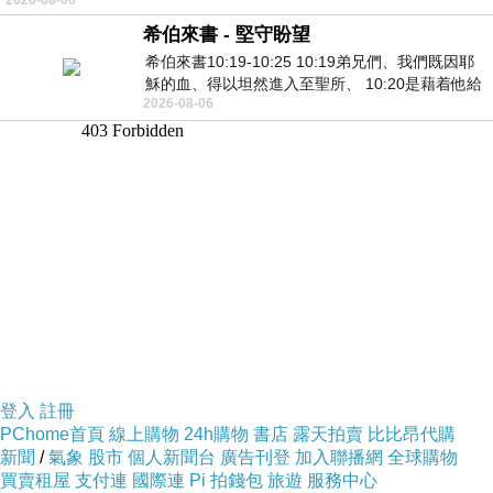
希伯來書 - 堅守盼望
希伯來書10:19-10:25 10:19弟兄們、我們既因耶
穌的血、得以坦然進入至聖所、 10:20是藉着他給
2026-08-06
我們開了一條又新又活的路從幔子經過
登入
註冊
PChome首頁
線上購物
24h購物
書店
露天拍賣
比比昂代購
新聞
/
氣象
股市
個人新聞台
廣告刊登
加入聯播網
全球購物
買賣租屋
支付連
國際連
Pi 拍錢包
旅遊
服務中心