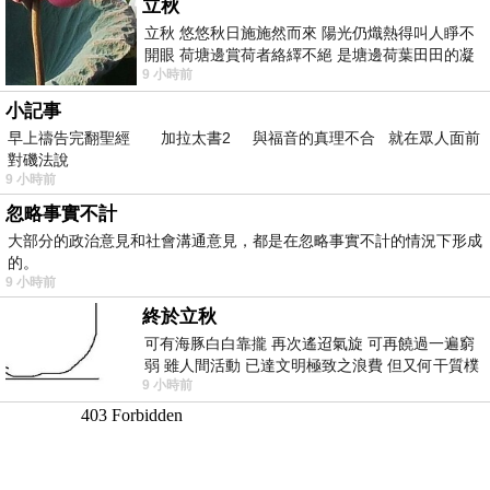
立秋
立秋 悠悠秋日施施然而來 陽光仍熾熱得叫人睜不
開眼 荷塘邊賞荷者絡繹不絕 是塘邊荷葉田田的凝
9 小時前
望 風中飄逸的是映日荷花別樣紅
小記事
早上禱告完翻聖經 加拉太書2 與福音的真理不合 就在眾人面前
對磯法說
9 小時前
忽略事實不計
大部分的政治意見和社會溝通意見，都是在忽略事實不計的情況下形成
的。
9 小時前
終於立秋
可有海豚白白靠攏 再次遙迢氣旋 可再饒過一遍窮
弱 雖人間活動 已達文明極致之浪費 但又何干質樸
9 小時前
者 只能白白陪葬