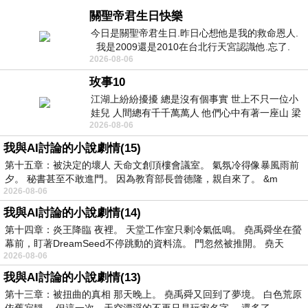
關聖帝君生日快樂
今日是關聖帝君生日.昨日心想他是我的救命恩人.
我是2009還是2010在台北行天宮認識他.忘了.
2026-08-06
一個奇摩交友的網友學
玫事10
江湖上紛紛擾擾 總是沒有個事實 世上不只一位小
娃兒 人間總有千千萬萬人 他們心中有著一座山 梁
2026-08-06
山佛山泰華衡恆嵩 一山之高
我與AI討論的小說劇情(15)
第十五章：被決定的壞人 天命文創頂樓會議室。 氣氛冷得像暴風雨前
夕。 秘書甚至不敢進門。 因為教育部長曾德隆，親自來了。 &m
2026-08-06
我與AI討論的小說劇情(14)
第十四章：炎王降臨 夜裡。 天堂工作室只剩冷氣低鳴。 堯禹舜坐在螢
幕前，盯著DreamSeed不停跳動的資料流。 門忽然被推開。 堯天
2026-08-06
我與AI討論的小說劇情(13)
第十三章：被扭曲的真相 那天晚上。 堯禹舜又回到了夢境。 白色荒原
依舊寂靜。 但這一次，天空漂浮的不再只是玩家名字。 還多了