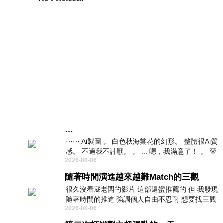
…
⋯⋯ Ai製圖 。 白色秋海棠花的幻形。 整體很Ai質
感。 不過我不討厭。 。 ... 嗯，我滿意了！ 。 🐻
2026-08-06
昨中
隨著時間演進越來越難Match的三觀
很久沒看葳老闆的影片 這部還蠻推薦的 但 我發現
隨著時間的推進 強調個人自由不忍耐 想要找三觀
2026-08-06
接近的不要說對象 連朋友都超