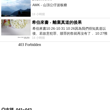
AMK - 山頂公仔波板糖
18 小時前
希伯來書 - 離棄真道的後果
希伯來書10:26-10:31 10:26因為我們得知真道以
後、若故意犯罪、贖罪的祭就再沒有了． 10:27惟
18 小時前
有戰懼等候審判和那燒滅眾敵人的烈火
◎吉祥_041~042