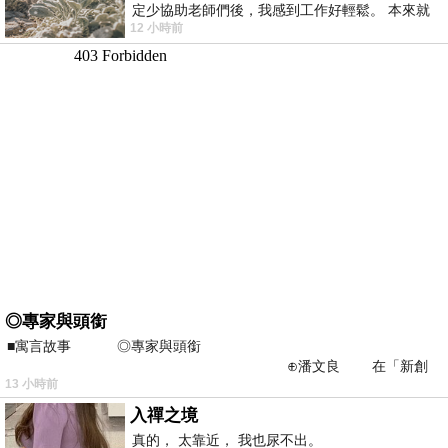
定少協助老師們後，我感到工作好輕鬆。 本來就
12 小時前
不是我的工作啊。 真
◎專家與頭銜
■寓言故事 ◎專家與頭銜
⊕潘文良 在「新創
13 小時前
之谷」裡——
入禪之境
真的， 太靠近， 我也尿不出。