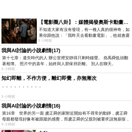
【電影圈八卦】：媒體揭發奧斯卡動畫項目投票醜聞！好萊塢為什麼看不起動畫電影？
不知道大家有沒有發現，有一種人真的很神奇，如
果你跟他說：「我昨天去看動畫電影」，他就會露
8 小時前
出一種慈祥的微笑，然後問你是不是陪小
我與AI討論的小說劇情(17)
第十七章：遺失時代的人 辦公室裡安靜得只剩時鐘聲。 堯禹舜低頭翻
著相簿。 照片中的袁年，始終與人群保持距離。 別人在聊天。
8 小時前
知幻即離，不作方便，離幻即覺，亦無漸次
。。。。。。。。。。
8 小時前
我與AI討論的小說劇情(16)
第16章 世界的另一面 虞正舜的家附近開始有不尋常的動靜，虞正舜
母親都發現好像有被跟蹤的感覺，而虞正舜的父親則被要求請無薪假，
8 小時前