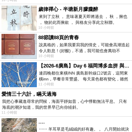
歲律禪心 - 半塘新月朦朧醉
來到了立秋 ， 意味著夏天即將過去 ， 秋 ，揪也
， 物於此而揪歛 ， 與格友分享此立秋聯。
10 小時前
88節讀88頁的青春
說真格的，如果我要寫我的情史，可能會高潮迭起
令人歎息！(好酸)，不過，我可能也會萬劫不
10 小時前
復...，每天跪鍵盤還是被判了花心的罪
【2026-6廣島】Day 6 福岡博多血拼 與機場接送少年司機深夜對談
連四晚都住東橫INN 廣島新幹線口2號店，這間東
橫inn，早餐非常豐盛。 每天菜色都有變化，雖然
11 小時前
看到工作人員拿出料理包加熱，但
愛情三十六計，瞞天過海
我把心事藏進尋常的問候，海面平靜如昔，心中悸動無法平息。 只有
海底的潮汐知道，我的世界早已向你傾斜。
11 小時前
….
⋯⋯ 羊耳草是毛絨絨的好有趣。 。 八月開始就決