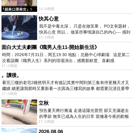
14 小時前
快其心意
我不是中毒太深， 只是在做笑果， PO文有題材，
快其心意 而以， 做某些事情讓自己的內心--- 感到
15 小時前
愉快。
面白大丈夫劇團《職男人生11-開始新生活》
時間：2026年7月31日，周五19:30 地點：北藝中心球劇場 這是第二
次看該團《職男人生》系列的現場演出，感覺新鮮度、喜劇感
17 小時前
。讀後。
看完三樓的老宅2雖然明天才有後記其實中間到第三集有停更幾天才又
繼續 續更讓我那時又重新看一次因為三樓寫的故事 都需要沉浸且要帶
17 小時前
有
立秋
預告夏天將行漸遠 走過這陽光普照 卻又充滿逝去
的季節 無常已成為人生的日常 當擁著今夜的歡暢
17 小時前
舒心 轉眼驟成昨日 而明晨 太陽
2026.08.06