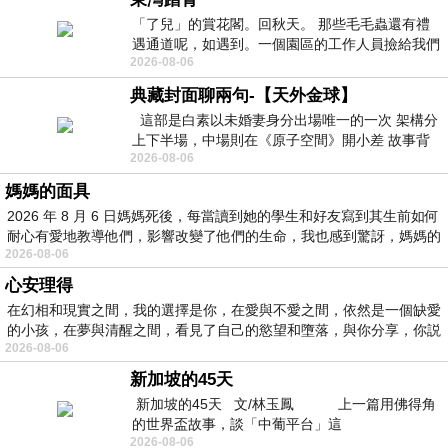
「了兒」的賞花閣。回秋天。 那些毛毛蟲還有禮
遇通道呢，如遇到。一個園區的工作人員撿給我們
2026-08-06
細賞。
典藏封面聊兩句-【天外金球】
這部是白素以未婚妻身分出場唯一的一次 架構分
上下半場，中場則在《原子空間》開小差 故事背
2026-08-06
景影射西藏境外流亡 地下組織
媽媽的面具
2026 年 8 月 6 日媽媽死後，每當讀到她的學生和好友寫到其生前如何
耐心有愛地教導他們，影響改變了他們的生命，我也感到驚訝，媽媽的
2026-08-06
心安理得
在幻相和現實之間，我的選擇是你，在愛與不愛之間，依然是一個缺愛
的小孩，在夢與清醒之間，看見了自己的慾望和墮落，與你分享，你説
2026-08-06
新加坡的45天
新加坡的45天 文/林玉鳳 上一篇用佛得角
的世界盃故事，談「中葡平台」這
2026-08-06