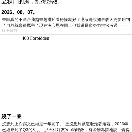
立秋日的風，刮得好熱。
2026。08。07。
畫圖真的不適合我越畫越排斥看得懂就好了應該是說如果改天需要用到
了自然就會很厲害了現在沒心思在圖上但我還是會努力把它考過———
32 分鐘前
繞了一圈
沒想到上次寫文已經是一年前了。 更沒想到就這麼走著走著，2026年
已經來到了Q3的8月。 那天和好友You約吃飯，有些難為情地說「覺得