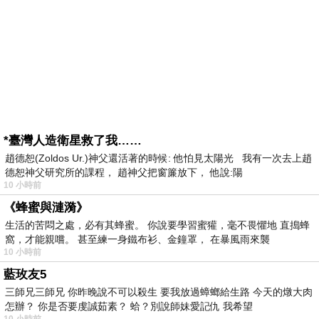
*臺灣人造衛星救了我……
趙德恕(Zoldos Ur.)神父還活著的時候: 他怕見太陽光 我有一次去上趙
德恕神父研究所的課程， 趙神父把窗簾放下， 他說:陽
10 小時前
《蜂蜜與漣漪》
生活的苦悶之處，必有其蜂蜜。 你說要學習蜜獾，毫不畏懼地 直搗蜂
窩，才能親嚐。 甚至練一身鐵布衫、金鐘罩， 在暴風雨來襲
10 小時前
藍玫友5
三師兄三師兄 你昨晚說不可以殺生 要我放過蟑螂給生路 今天的燉大肉
怎辦？ 你是否要虔誠茹素？ 蛤？別說師妹愛記仇 我希望
10 小時前