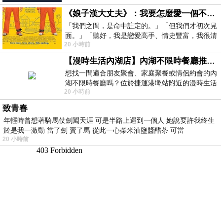
《娘子漢大丈夫》：我要怎麼愛一個不存在的人？
「我們之間，是命中註定的。」「但我們才初次見
面。」「聽好，我是戀愛高手、情史豐富，我很清
20 小時前
楚這種感覺，你我之間的那種感覺，現
【漫時生活內湖店】內湖不限時餐廳推薦｜捷運港墘站美食，聚餐、約會、家庭聚會首選，正餐甜點一次滿足
想找一間適合朋友聚會、家庭聚餐或情侶約會的內
湖不限時餐廳嗎？位於捷運港墘站附近的漫時生活
20 小時前
內湖店，從捷運站步行約4分鐘即可抵
致青春
年輕時曾想著騎馬仗劍闖天涯 可是半路上遇到一個人 她說要許我終生
於是我一激動 當了劍 賣了馬 從此一心柴米油鹽醬醋茶 可當
20 小時前