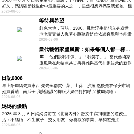
好久，媽媽確是我生命中最重要的人之一，雖然很想媽媽像我愛她一樣
2026-08-06
等待與希望
紅色大地，莊喆，1990。亂世浮生仍想立身處世
老老實實做人撫著心跳聽音辨位依憑直覺與本能鑽
2026-08-06
向裂隙的亮處探索另一個心聲另一個共鳴的
當代藝術家盧嵐新：如果每個人都一樣，這世界該有多無聊？
🏛️ 「他們說我不像。」「我笑了。」 當代藝術家
盧嵐新在此幅兼具古典典雅與當代抽象語彙的新作
2026-08-06
中，以沈靜的藍色空間為背景，描繪了
日記0806
早上陪周媽去買東西 先去全聯買生菜、山葵、沙拉 然後走在保安市場
她買番茄、南瓜子 我與認識的攤販大姊們打招呼 又被周媽唸：
2026-08-06
媽媽的優點
2026 年 8 月 6 日媽媽從前在《北窗內外》散文中寫到理想的遊俠生
活：不結婚、不生孩子、交女朋友、做喜歡的事業、單獨遊走江
2026-08-06
湖⋯⋯，