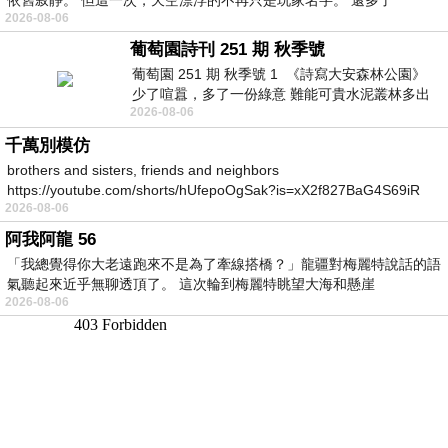
2026-08-06
葡萄園詩刊 251 期 秋季號
葡萄園 251 期 秋季號 1 《詩寫大安森林公園》
少了喧囂，多了一份綠意 難能可貴水泥叢林多出
2026-08-06
一
千萬別模仿
brothers and sisters, friends and neighbors
https://youtube.com/shorts/hUfepoOgSak?is=xX2f827BaG4S69iR
2026-08-06
https
阿我阿龍 56
「我總覺得你大老遠跑來不是為了牽線搭橋？」龍疆對梅麗特說話的語
氣聽起來近乎無聊透頂了。 這次輪到梅麗特眺望大海和懸崖
2026-08-06