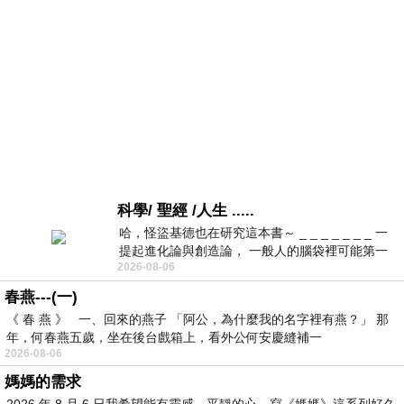
科學/ 聖經 /人生 .....
哈，怪盜基德也在研究這本書～ _ _ _ _ _ _ _ 一
提起進化論與創造論， 一般人的腦袋裡可能第一
2026-08-06
時間就有「 進化論很科
春燕---(一)
《 春 燕 》 一、回來的燕子 「阿公，為什麼我的名字裡有燕？」 那
年，何春燕五歲，坐在後台戲箱上，看外公何安慶縫補一
2026-08-06
媽媽的需求
2026 年 8 月 6 日我希望能有靈感，平靜的心，寫《媽媽》這系列好久