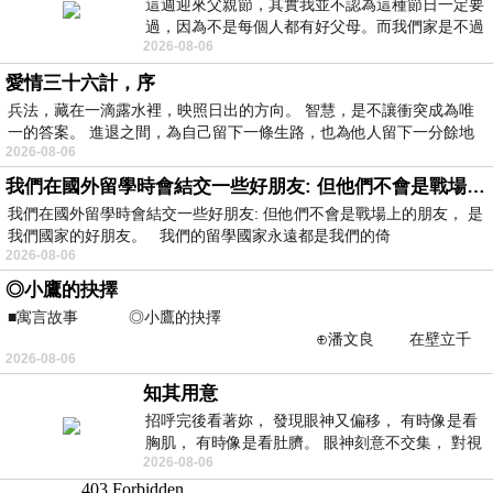
這週迎來父親節，其實我並不認為這種節日一定要
過，因為不是每個人都有好父母。而我們家是不過
2026-08-06
節的，平時也沒什麼儀式感，生活趨近冷
愛情三十六計，序
兵法，藏在一滴露水裡，映照日出的方向。 智慧，是不讓衝突成為唯
一的答案。 進退之間，為自己留下一條生路，也為他人留下一分餘地
2026-08-06
我們在國外留學時會結交一些好朋友: 但他們不會是戰場上的朋友
我們在國外留學時會結交一些好朋友: 但他們不會是戰場上的朋友， 是
我們國家的好朋友。 我們的留學國家永遠都是我們的倚
2026-08-06
◎小鷹的抉擇
■寓言故事 ◎小鷹的抉擇
⊕潘文良 在壁立千
2026-08-06
仞的懸崖上，有一座遮天蔽
知其用意
招呼完後看著妳， 發現眼神又偏移， 有時像是看
胸肌， 有時像是看肚臍。 眼神刻意不交集， 對視
2026-08-06
視線不對齊， 讓我很難不