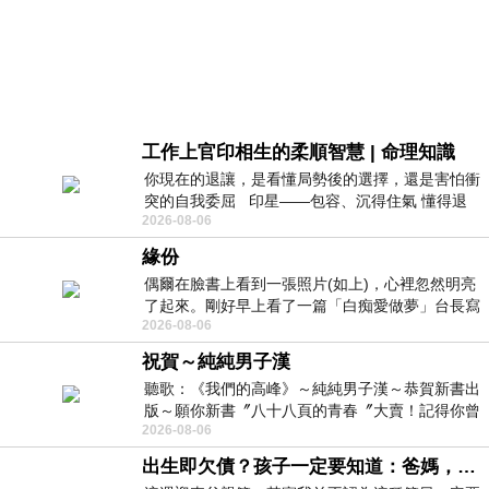
工作上官印相生的柔順智慧 | 命理知識
你現在的退讓，是看懂局勢後的選擇，還是害怕衝
突的自我委屈 印星——包容、沉得住氣 懂得退
2026-08-06
一步觀察，不會
緣份
偶爾在臉書上看到一張照片(如上)，心裡忽然明亮
了起來。剛好早上看了一篇「白痴愛做夢」台長寫
2026-08-06
的貼文，在回顧年輕時瘋狂愛上
祝賀～純純男子漢
聽歌：《我們的高峰》～純純男子漢～恭賀新書出
版～願你新書〞八十八頁的青春〞大賣！記得你曾
2026-08-06
經在我的版留言…「好讚的圖^^感覺大家
出生即欠債？孩子一定要知道：爸媽，其實我不欠你們