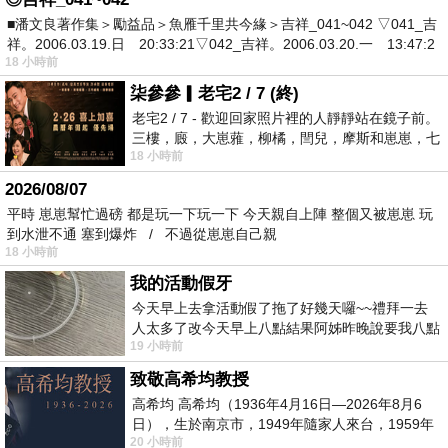
■潘文良著作集＞勵益品＞魚雁千里共今緣＞吉祥_041~042 ▽041_吉
祥。2006.03.19.日 20:33:21▽042_吉祥。2006.03.20.一 13:47:2
18 小時前
柒參參▎老宅2 / 7 (終)
老宅2 / 7 - 歡迎回家照片裡的人靜靜站在鏡子前。
三樓，廄，大崽蕥，柳橘，閆兒，摩斯和崽崽，七
18 小時前
個人整整齊齊地站在鏡框之外，如同
2026/08/07
平時 崽崽幫忙過磅 都是玩一下玩一下 今天親自上陣 整個又被崽崽 玩
到水泄不通 塞到爆炸 / 不過從崽崽自己親
18 小時前
我的活動假牙
今天早上去拿活動假了拖了好幾天囉~~禮拜一去
人太多了改今天早上八點結果阿姊昨晚說要我八點
19 小時前
去西螺農會~回到莿桐都8點半多了
致敬高希均教授
高希均 高希均（1936年4月16日—2026年8月6
日），生於南京市，1949年隨家人來台，1959年
20 小時前
赴美深造並取得經濟發展博士學位。曾任