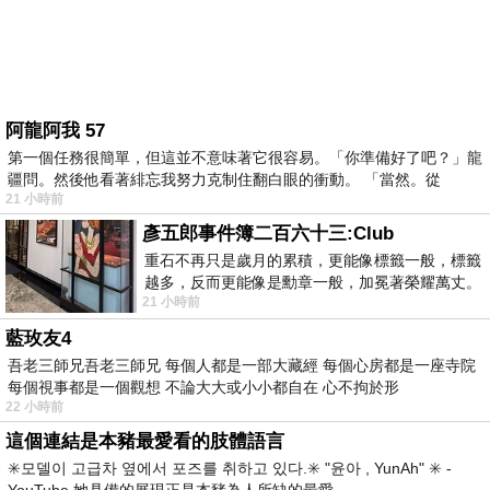
阿龍阿我 57
第一個任務很簡單，但這並不意味著它很容易。「你準備好了吧？」龍
疆問。然後他看著緋忘我努力克制住翻白眼的衝動。 「當然。從
21 小時前
彥五郎事件簿二百六十三:Club
重石不再只是歲月的累積，更能像標籤一般，標籤
越多，反而更能像是勳章一般，加冕著榮耀萬丈。
21 小時前
習慣一如縱容，成了再難輕輕放下的罪證
藍玫友4
吾老三師兄吾老三師兄 每個人都是一部大藏經 每個心房都是一座寺院
每個視事都是一個觀想 不論大大或小小都自在 心不拘於形
22 小時前
這個連結是本豬最愛看的肢體語言
✳️모델이 고급차 옆에서 포즈를 취하고 있다.✳️ "윤아 , YunAh" ✳️ -
YouTube 她具備的展現正是本豬為人所缺的最愛