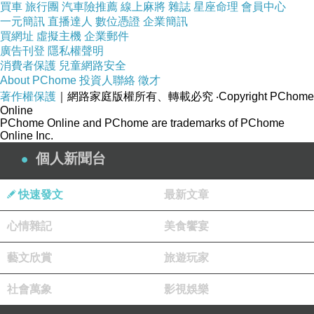
買車
旅行團
汽車險推薦
線上麻將
雜誌
星座命理
會員中心
一元簡訊
直播達人
數位憑證
企業簡訊
買網址
虛擬主機
企業郵件
廣告刊登
隱私權聲明
消費者保護
兒童網路安全
About PChome
投資人聯絡
徵才
著作權保護
｜網路家庭版權所有、轉載必究
‧Copyright PChome
Online
PChome Online and PChome are trademarks of PChome
Online Inc.
個人新聞台
快速發文
最新文章
心情雜記
美食饗宴
藝文欣賞
旅遊玩家
社會萬象
影視娛樂