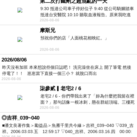
第二次打鐵劑之超混亂的一天
9:30 抵達公司車子停好位子 9:40 從公司騎腳踏車
抵達台安醫院 10:10 聽取血液報告。原來我吃進
2026-08-06
去的 B12 彌可保並非沒有吸收而是超
摩斯兄
預祝你們的店「人面桃花相映紅。」
2026-08-06
2026/08/06
昨天沒有加班 本來想說些個日誌吧！ 洗完澡坐在床上 開了筆電 然後
停電了！！ 崽崽當下直接一個三小？ 就脫口而出
2026-08-06
柒參貳▎老宅2 / 6
老宅2 / 6 - 你們帶我出來了「妳為什麼把我留在裡
面？」那句話像一根冰刺，懸在群組頂端。三樓死
2026-08-06
死盯著照片裡的人。那個人確實站在
◎吉祥_039~040
■潘文良著作集＞勵益品＞魚雁千里共今緣＞吉祥_039~040 ▽039_吉
祥。2006.03.03.五 12:59:17 ▽040_吉祥。2006.03.16.四 00:00:
2026-08-06