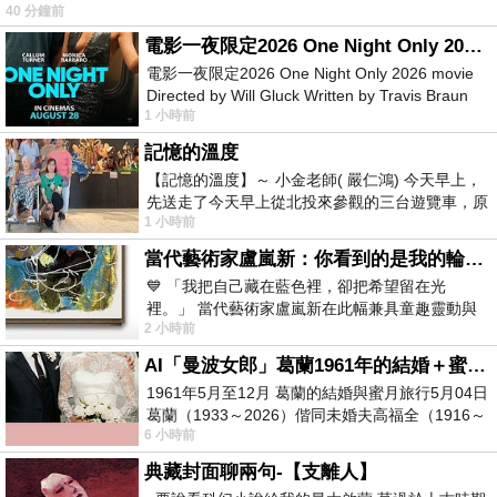
40 分鐘前
電影一夜限定2026 One Night Only 2026 movie
電影一夜限定2026 One Night Only 2026 movie
Directed by Will Gluck Written by Travis Braun
1 小時前
Starring Monica Barbaro
記憶的溫度
【記憶的溫度】～ 小金老師( 嚴仁鴻) 今天早上，
先送走了今天早上從北投來參觀的三台遊覽車，原
1 小時前
以為展場已經差不多要安靜下來，卻發
當代藝術家盧嵐新：你看到的是我的輪廓，還是你的故事？——藏在藍色裡的希望與光
💙 「我把自己藏在藍色裡，卻把希望留在光
裡。」 當代藝術家盧嵐新在此幅兼具童趣靈動與
2 小時前
抽象韻味的新作中，用湛藍的羽翼般色塊包覆著
AI「曼波女郎」葛蘭1961年的結婚＋蜜月旅行 #戀上老電影 #葛蘭 #粟子
1961年5月至12月 葛蘭的結婚與蜜月旅行5月04日
葛蘭（1933～2026）偕同未婚夫高福全（1916～
6 小時前
2004）乘郵輪赴倫敦6月15日於英國倫敦St.S
典藏封面聊兩句-【支離人】