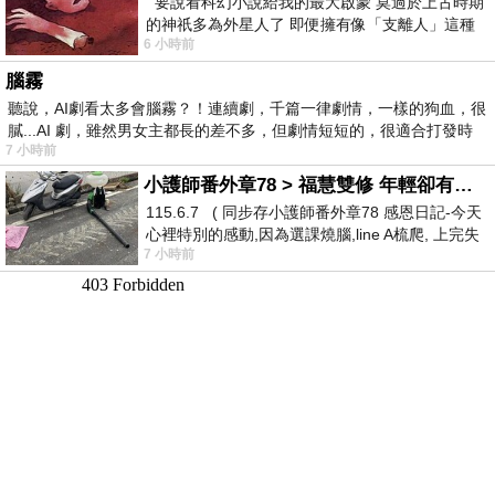
要說看科幻小說給我的最大啟蒙 莫過於上古時期
的神祇多為外星人了 即便擁有像「支離人」這種
6 小時前
驚世駭俗的神通法門 也未必讀
腦霧
聽說，AI劇看太多會腦霧？！連續劇，千篇一律劇情，一樣的狗血，很
膩...AI 劇，雖然男女主都長的差不多，但劇情短短的，很適合打發時
7 小時前
小護師番外章78 > 福慧雙修 年輕卻有個老靈魂 ㄑ金剛經〉podcast
115.6.7 ( 同步存小護師番外章78 感恩日記-今天
心裡特別的感動,因為選課燒腦,line A梳爬, 上完失
7 小時前
智課的她,特來傾