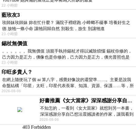
22 小時前
藍玫友3
玫師妹玫師妹 妳在忙什麼？ 滿院子裡瞎跑 小蟑螂不礙事 培養好生之
德 放牠一條小命 讓牠回歸自然 別殺生，放生 別讓牠進
23 小時前
錫杖無價值
。。。。。。我無價值 須親手執持錫杖才得以滅除煩惱 錫杖你修的，
己力因力是正力，佛像也是你修的，己力因力是正力，佛光普照也是
23 小時前
印旺多貴人？
在網上隨便玩了個 ai 算八字，感覺好像說的還蠻準……。主要是說我
命盤結構「印星」太旺，印星代表長輩、知識、資源、保護……等，所
2026-08-06
好書推薦《女大當家》深深感謝分享自己想法震撼讀者的作家，讓我看到不同樣貌的家庭！
不知怎的，一看到《女大當家》就想到另一本書，
深深感謝分享自己想法震撼讀者的作家，讓我看到
2026-08-06
不同樣貌的家庭！ 《女大