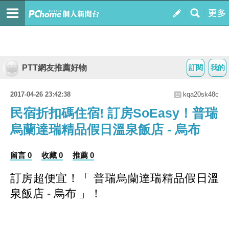
PTT網友推薦好物
訂閱
我的
2017-04-26 23:42:38
kqa20sk48c
民宿折扣碼住宿! 訂房SoEasy！普瑞
烏蘭達瑞精品假日溫泉飯店 - 烏布
留言 0
收藏 0
推薦 0
訂房超便宜！
「 普瑞烏蘭達瑞精品假日溫
泉飯店 - 烏布 」
！