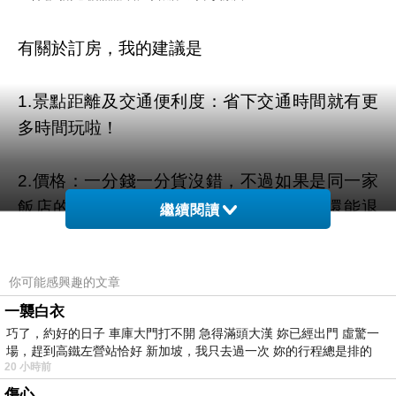
有關於訂房，我的建議是
1.景點距離及交通便利度：省下交通時間就有更
多時間玩啦！
2.價格：一分錢一分貨沒錯，不過如果是同一家
飯店的話在
HOTELS.COM
訂的話訂貴了還能退
繼續閱讀
價差！沒在怕的！（這點超棒！）
你可能感興趣的文章
3.附加服務及設施設備：例如免費wifi/泳池/健身
一襲白衣
房/早餐/盥洗用具，care這些的人建議在找房時
巧了，約好的日子 車庫大門打不開 急得滿頭大漢 妳已經出門 虛驚一
注意一下喔！
場，趕到高鐵左營站恰好 新加坡，我只去過一次 妳的行程總是排的
20 小時前
4.實際評價：最怕住到就是圖文不符的，這真的
傷心