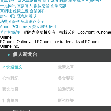
買車
旅行團
汽車險推薦
線上麻將
雜誌
星座命理
會員中心
一元簡訊
直播達人
數位憑證
企業簡訊
買網址
虛擬主機
企業郵件
主要設施
廣告刊登
隱私權聲明
消費者保護
35 間客房
兒童網路安全
About PChome
投資人聯絡
徵才
2 間餐廳
著作權保護
｜網路家庭版權所有、轉載必究
‧Copyright PChome
全套 SPA
Online
PChome Online and PChome are trademarks of PChome
室外游泳池
Online Inc.
免費區域接駁車
個人新聞台
三溫暖
商務中心
快速發文
最新文章
機場接駁車
心情雜記
美食饗宴
客房托兒服務
24 小時櫃台服務
藝文欣賞
旅遊玩家
飯店住宿折扣碼
社會萬象
影視娛樂
空調