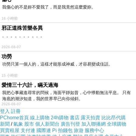
我傷心的不是妳不愛我了，而是我竟然這麼愛妳。
會壞了興致，除了去google看有沒有人住過之
外，
HOTELS.COM
也會有實際住過的房客評價
16 小時前
也是可以納入考量範圍喔！
邪正道殊苦樂各異
。。。。。。。。。。
這邊先提供我訂的 普瑞烏蘭達瑞精品假日溫泉飯
2026-08-07
店 - 烏布 房間介紹
功勞
功勞只算一個人的，這樣才能形成神威，才容易變成佳話。
如果有興趣到這附近玩的，不妨可以看看！
15 小時前
愛情三十六計，瞞天過海
↓↓↓保證最便宜！定貴退價差↓↓↓
我把心事藏進尋常的問候，海面平靜如昔，心中悸動無法平息。 只有
海底的潮汐知道，我的世界早已向你傾斜。
2026-08-07
登入
註冊
PChome首頁
線上購物
24h購物
書店
露天拍賣
比比昂代購
新聞
/
氣象
股市
個人新聞台
廣告刊登
加入聯播網
全球購物
普瑞烏蘭達瑞精品假日溫泉飯店 - 烏布
買賣租屋
支付連
國際連
Pi 拍錢包
旅遊
服務中心