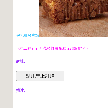
包包批發商城
《第二顆鈕釦》荔枝蜂巢蛋糕(270g/盒*４)
網址:
描述
: