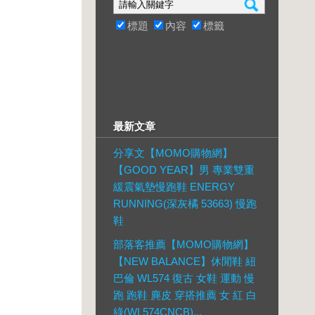
標題
內容
標籤
最新文章
分享文【MOMO購物網】
【GOOD YEAR】男 專業雙重
緩震氣墊慢跑鞋 ENERGY
RUNNING(深灰橘 53663) 慢跑
鞋
部落客推薦【MOMO購物網】
【NEW BALANCE】休閒鞋 紐
巴倫 WL574 復古 女鞋 運動 慢
跑 跑鞋 麂皮 穿搭推薦 女 紅 白
綠(WL574CNCB)...