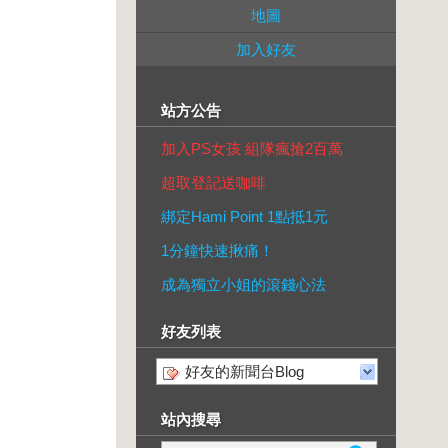
地圖
加入好友
站方公告
加入PS女孩 組隊瘋搶2百萬
超取登記送咖啡
綁定Hami Point 1點抵1元
1分鐘快速揪痛！
成為獨立小姐的滾錢心法
好友列表
好友的新聞台Blog
站內搜尋