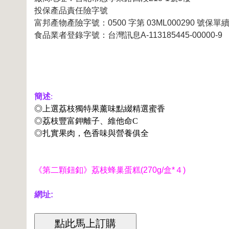
投保產品責任險字號
富邦產物產險字號：0500 字第 03ML000290 號保單
食品業者登錄字號：台灣訊息A-113185445-00000-9
簡述
:
◎上選荔枝獨特果薰味點綴精選蜜香
◎荔枝豐富鉀離子、維他命C
◎扎實果肉，色香味與營養俱全
《第二顆鈕釦》荔枝蜂巢蛋糕(270g/盒*４)
網址: