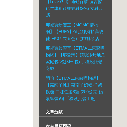
【Love Girl】通勤百搭-復古擦
色牛津粗跟娃娃鞋(2色) 女鞋尺
碼
哪裡買最便宜【MOMO購物
網】【FUFA】側拉鍊搭扣高統
鞋-FK07(共五色) 毛巾批發店
哪裡買最便宜【ETMALL東森購
物網】【那魯灣】頂級冰烤地瓜
家庭包3包(5斤-包) 手機殼批發
商城
開箱【ETMALL東森購物網】
【嘉南羊乳】嘉南羊奶糖-羊奶
軟糖-口味任選6罐-(280公克-奶
素罐裝)網 手機殼批發工廠
文章分類
本台最新標籤