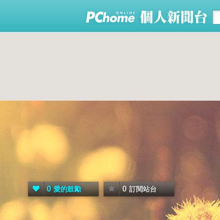
0
0
愛的鼓勵
訂閱站台