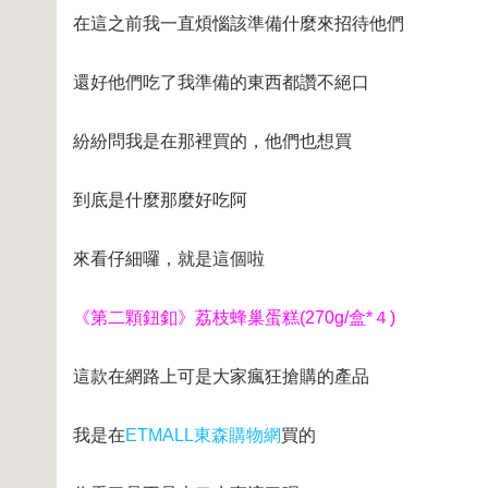
在這之前我一直煩惱該準備什麼來招待他們
還好他們吃了我準備的東西都讚不絕口
紛紛問我是在那裡買的，他們也想買
到底是什麼那麼好吃阿
來看仔細囉，就是這個啦
《第二顆鈕釦》荔枝蜂巢蛋糕(270g/盒*４)
這款在網路上可是大家瘋狂搶購的產品
我是在
ETMALL東森購物網
買的