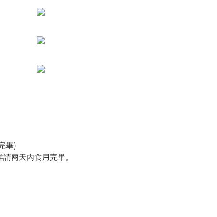
完畢)
鮮請兩天內食用完畢。