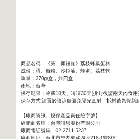
商品名稱：《第二顆鈕釦》荔枝蜂巢蛋糕
成份：蛋、麵粉、沙拉油、蜂蜜、荔枝乾
重量：270g/盒，共四盒
產地：台灣
保存期限：冷藏10天、冷凍30天(拆封後請兩天內食用
保存方式:請置於陰涼處避免陽光直射，拆封後為保新
【廠商資訊、投保產品責任險字號】
經銷商名稱：台灣訊息股份有限公司
廠商電話號碼：02-2711-5237
廠商地址：台北市忠孝東路四段218-1號8樓