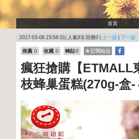
首頁
2017-03-06 23:58:31| 人氣93| 回應0 |
上一篇
|
下一篇
推薦
0
收藏
0
轉貼
0
訂閱站台
瘋狂搶購【ETMAL
枝蜂巢蛋糕(270g-盒