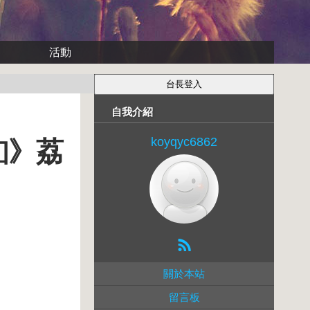
活動
自我介紹
koyqyc6862
釦》荔
關於本站
留言板