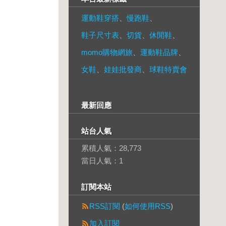
運動鞋穿搭
、
慢跑鞋
、
鞋子尺寸表
、
切貨
、
休閒鞋
、
momo購物網旅
、
運動鞋品牌
、
女鞋
、
娃娃批發商
、
球鞋特賣會
最新回應
站台人氣
累積人氣：
28,773
當日人氣：
1
訂閱本站
RSS訂閱
(
如何使用RSS
)
加入訂閱