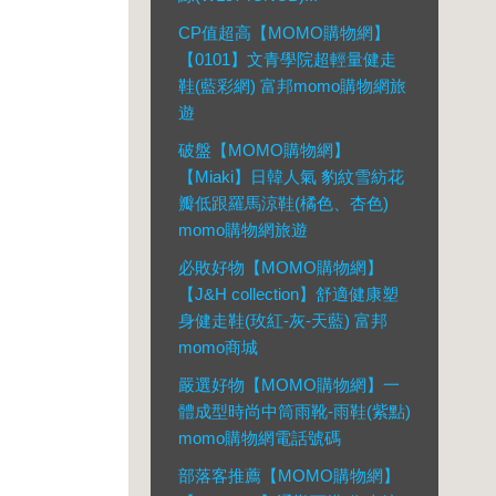
CP值超高【MOMO購物網】
【0101】文青學院超輕量健走
鞋(藍彩網) 富邦momo購物網旅
遊
破盤【MOMO購物網】
【Miaki】日韓人氣 豹紋雪紡花
瓣低跟羅馬涼鞋(橘色、杏色)
momo購物網旅遊
必敗好物【MOMO購物網】
【J&H collection】舒適健康塑
身健走鞋(玫紅-灰-天藍) 富邦
momo商城
嚴選好物【MOMO購物網】一
體成型時尚中筒雨靴-雨鞋(紫點)
momo購物網電話號碼
部落客推薦【MOMO購物網】