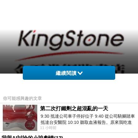
繼續閱讀
金石堂網路書店網站網址
你可能感興趣的文章
第二次打鐵劑之超混亂的一天
9:30 抵達公司車子停好位子 9:40 從公司騎腳踏車
抵達台安醫院 10:10 聽取血液報告。原來我吃進
11 小時前
去的 B12 彌可保並非沒有吸收而是超
http://www.kingstone.com.tw