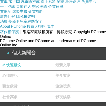
買車
旅行團
汽車險推薦
線上麻將
雜誌
星座命理
會員中心
一元簡訊
直播達人
數位憑證
企業簡訊
買網址
虛擬主機
企業郵件
廣告刊登
隱私權聲明
消費者保護
兒童網路安全
About PChome
投資人聯絡
徵才
《一陣風：留下千古絕唱》
著作權保護
｜網路家庭版權所有、轉載必究
‧Copyright PChome
Online
PChome Online and PChome are trademarks of PChome
Online Inc.
個人新聞台
快速發文
最新文章
沙葉新：「往事如雷。章詒和此次的《一陣風》又吹開了
心情雜記
美食饗宴
辛酸的歷史一頁，有兩處都讓我哽咽不已。其一是一代名
優馬連良之死，寫的是時代的殘暴。其二是梅蘭芳夫人對
藝文欣賞
旅遊玩家
馬連良夫人的無私授助，寫的是人性的溫暖，我讀時兩眼
社會萬象
影視娛樂
泫然，淚濕青衫。......章詒和復活馬連良，並非僅僅為了緬
懷父執，追念故人；她仍其舊貫，不改初衷，還是為了往