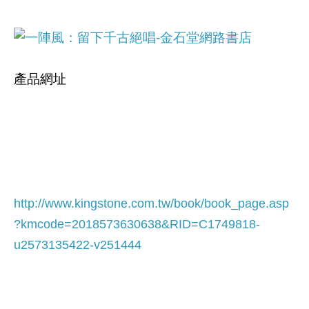
產品網址
http://www.kingstone.com.tw/book/book_page.asp
?kmcode=2018573630638&RID=C1749818-
u2573135422-v251444