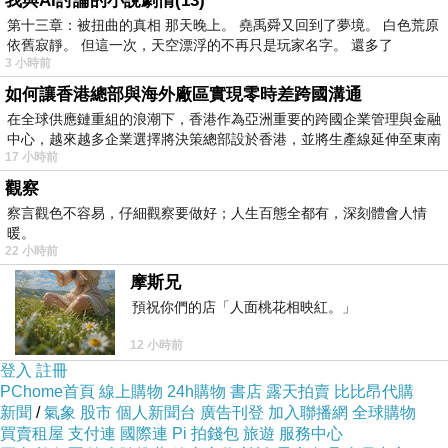
我與AI討論的小說劇情(13)
第十三章：被扭曲的真相 那天晚上。 堯禹舜又回到了夢境。 白色荒原
依舊寂靜。 但這一次，天空漂浮的不再只是玩家名字。 還多了
金石堂,金石堂網路書店,金石堂書局門市,金石堂網路書店 in la,金石堂網
3 小時前
路書局,金石堂門市,金石堂書店,金石堂誠品網路書店,金石堂書局,金石
如何讓香港總部與海外廠區實現零時差跨國溝通
堂營業時間
在全球供應鏈重組的浪潮下，香港作為亞洲重要的跨國企業管理與金融
中心，越來越多企業選擇將決策總部設於香港，並將生產線延伸至東南
17 小時前
觀察
察言觀色不容易，仔細觀察要做好；人生百態全都有，深刻體會人情
暖。
本站圖文皆引用自金石堂,圖文所有權皆為原所有權人所有,引用人與金
22 小時前
石堂有合作關係！
摩斯兄
預祝你們的店「人面桃花相映紅。」
一陣風：留下千古絕唱-金石堂網路書店
12 小時前
登入
註冊
PChome首頁
線上購物
24h購物
書店
露天拍賣
比比昂代購
內容簡介
新聞
/
氣象
股市
個人新聞台
廣告刊登
加入聯播網
全球購物
買賣租屋
支付連
國際連
Pi 拍錢包
旅遊
服務中心