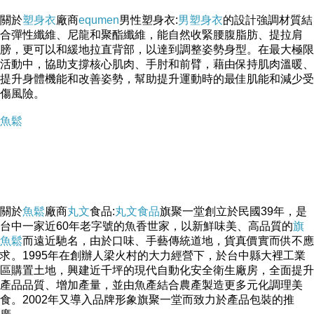
關於
塑身衣
廠商
equmen
男性塑身衣:
男塑身衣
的設計強調材質結
合彈性纖維、尼龍和聚酯纖維，能自然收緊腰腹脂肪、提拉肩
膀，更可以和緩地拉直背部，以達到調整姿勢身型。在最大極限
活動中，協助支撐核心肌肉、手肘和前臂，藉由保持肌肉溫暖、
提升身體機能和改善姿勢，幫助提升運動時的最佳肌能和減少受
傷風險。
魚鬆
關於
魚鬆
廠商
丸文
食品:
丸文食品
旗聚一堂創立於民國39年，是
台中一家近60年老字號的魚香世家，以新鮮味美、高品質的
旗
魚鬆
而遠近馳名，由於口味、手藝傳統道地，貨真價實而供不應
求。1995年在創辦人梁火村的大力經營下，於台中縣大裡工業
區購置土地，興建近千坪的現代自動化安全衛生廠房，全面提升
產品品質、增加產量，並由魚產結合農產製造更多元化調理美
食。2002年又導入品牌形象旗聚一堂而致力於產品包裝的推