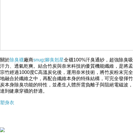
可調式揹帶，輕鬆斜揹趴趴走，方便孩子隨身攜帶方便喝
水！喝水不再受限制，隨手拿起不麻煩，更不擔心寶貝的
水瓶拿到哪忘到哪。
關於
除臭襪
廠商
snug
:
腳臭剋星
全襪100%汗臭通紗，超強除臭吸
汗力、透氣乾爽。結合竹炭與奈米科技的優質機能纖維，是將孟
宗竹經過1000度C高溫炭化後，運用奈米技術，將竹炭粉末完全
地融合於纖維之中，再配合纖維本身的特殊結構，可完全發揮竹
炭本身除臭功能的特性，並產生人體所需負離子與阻絕電磁波，
達到健康穿襪的舒適。
塑身衣