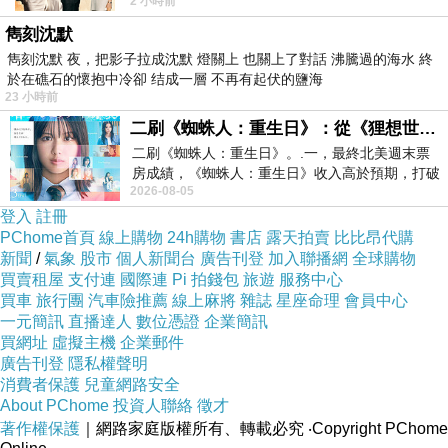
2 小時前
山佛山泰華衡恆嵩 一山之高
雋刻沈默
雋刻沈默 夜，把影子拉成沈默 燈關上 也關上了對話 沸騰過的海水 終
於在礁石的懷抱中冷卻 结成一層 不再有起伏的鹽海
23 小時前
二刷《蜘蛛人：重生日》：從《狸想世界》到《怪奇物語》
二刷《蜘蛛人：重生日》。.一，最終北美週末票
房成績，《蜘蛛人：重生日》收入高於預期，打破
2026-08-05
《復仇者聯盟：終局之戰》記錄，成為
-->
登入
註冊
PChome首頁
線上購物
24h購物
書店
露天拍賣
比比昂代購
新聞
/
氣象
股市
個人新聞台
廣告刊登
加入聯播網
全球購物
買賣租屋
支付連
國際連
Pi 拍錢包
旅遊
服務中心
買車
旅行團
汽車險推薦
線上麻將
雜誌
星座命理
會員中心
一元簡訊
直播達人
數位憑證
企業簡訊
買網址
虛擬主機
企業郵件
廣告刊登
隱私權聲明
▲ 收起內容
▼ 展開特別推薦
消費者保護
兒童網路安全
About PChome
投資人聯絡
徵才
著作權保護
｜網路家庭版權所有、轉載必究
‧Copyright PChome