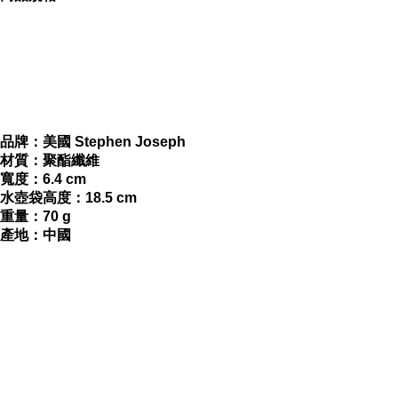
=
https://tw.buy.yahoo.com/gdsale/gdsale.asp?
gdid=5152559
品牌：美國 Stephen Joseph
解決孩子背包空間不夠的問題
材質：聚酯纖維
寬度：6.4 cm
水壺袋高度：18.5 cm
重量：70 g
專屬可愛造型水壺袋
產地：中國
適用年齡: 3 歲+