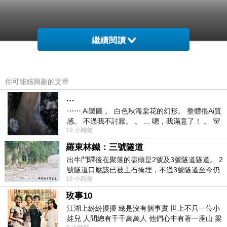
繼續閱讀
你可能感興趣的文章
…
⋯⋯ Ai製圖 。 白色秋海棠花的幻形。 整體很Ai質
感。 不過我不討厭。 。 ... 嗯，我滿意了！ 。 🐻
10 小時前
昨中
羅東林鐵：三號隧道
出牛鬥驛後在聚落的盡頭是2號及3號隧道隧道。 2
號隧道口應該已被土石掩埋，不過3號隧道至今仍
19 小時前
存在。從台7丙牛鬥橋上往左岸上游方
玫事10
江湖上紛紛擾擾 總是沒有個事實 世上不只一位小
娃兒 人間總有千千萬萬人 他們心中有著一座山 梁