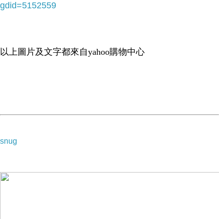
gdid=5152559
以上圖片及文字都來自yahoo購物中心
美國品牌 Stephen Joseph 小老
虎造型兒童水壺袋 原價330
◎好萊塢明星媽媽必備好物◎
snug
兒童專屬可愛造型水壺袋來了。好萊塢明星媽媽必備好
物! 深受美國小朋友喜愛，Stephen Joseph 超可愛造型水
瓶袋，是小朋友上學、戶外郊遊踏青的最愛。解決孩子背
包空間不夠的問題，告別孩子好動亂壓弄得包內濕答答；