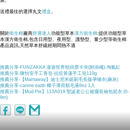
廣。
送禮最佳的選擇丸文
禮盒
。
關於
衛生棉
廠商
舒適達人
功能型草本
漢方衛生棉
:提供功能型草
本漢方衛生棉,包含日用型、夜用型、護墊型、量少型等衛生棉
產品資訊,天然草本舒緩經期悶熱不適
推薦分享-FUNZAKKA 漫遊世界頸掛票卡夾(附掛繩)-淘氣紅
推薦分享-陳怡安手工香皂-抗痘黃蓮手工皂110g
推薦分享-【Mamaway】迪士尼米妮刷毛長版孕哺衣(麻灰)
推薦分享-canine earth 椰子薄荷順毛液8oz 1入
推薦分享-【Mud Pie】113A019 聖誕老公公裙擺長袖包屁衣 (0-
9m)