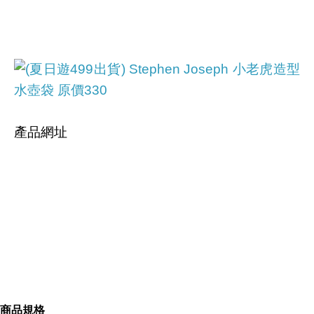
產品網址
https://tw.partner.buy.yahoo.com:443/gd/buy?
mcode=MV9iNXkrdVpEU2tsMC9FUlVFc2pmSTY2
Y0dRUmpHUnA5Tyt3N0FMbFVFQWVzPQ==&url
商品規格