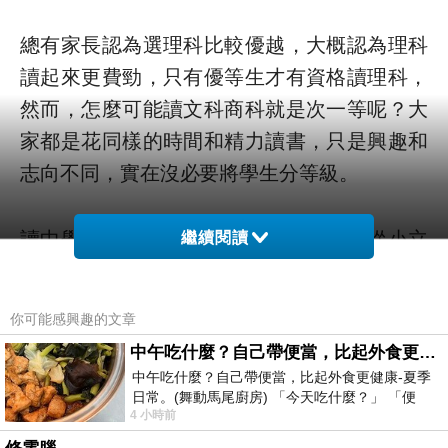
總有家長認為選理科比較優越，大概認為理科
讀起來更費勁，只有優等生才有資格讀理科，
然而，怎麼可能讀文科商科就是次一等呢？大
家都是花同樣的時間和精力讀書，只是興趣和
志向不同，實在沒必要將學生分等級。
讀中學選科是為升讀大學做準備，如果從小立
繼續閱讀
定志向朝著某個方向發展，自然容易作出決
定，譬如想做工程師必須選讀理科。要是對未
你可能感興趣的文章
來職涯沒有任何想法，選科便可以更隨心，就
中午吃什麼？自己帶便當，比起外食更健康-夏季日常。(舞動馬尾廚房)
選自己喜歡的吧，反正未來有什麼際遇誰也說
中午吃什麼？自己帶便當，比起外食更健康-夏季
不準。
日常。(舞動馬尾廚房) 「今天吃什麼？」 「便
4 小時前
當？麵？還是炒飯？」 每天都在選擇