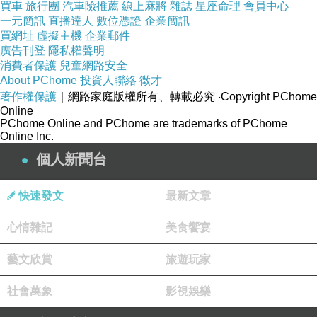
買車
旅行團
汽車險推薦
線上麻將
雜誌
星座命理
會員中心
如果說讀書是一種責任，讀中學可能是為了滿
一元簡訊
直播達人
數位憑證
企業簡訊
足父母的期望，那麼讀大學就是對自己的人生
買網址
虛擬主機
企業郵件
廣告刊登
隱私權聲明
負責，選讀什麼直接影響人生走向。也許長輩
消費者保護
兒童網路安全
會提出許多意見，但已經是成年人，該有能力
About PChome
投資人聯絡
徵才
著作權保護
｜網路家庭版權所有、轉載必究
‧Copyright PChome
主宰最終決定。畢竟是自己的人生，要怎麼走
Online
只能自己說了算，該怎麼選就怎麼選吧，你的
PChome Online and PChome are trademarks of PChome
Online Inc.
人生自己負責就好，未來永遠由今天開始啟
個人新聞台
航。
快速發文
最新文章
心情雜記
美食饗宴
沒有人喜歡被責備
上一篇：
藝文欣賞
旅遊玩家
社會萬象
影視娛樂