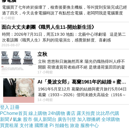
修電腦
大學讀什麼比中學選科更具挑選性，因為選擇
電腦買了七年終於操壞了，檢查後要換主機板，等叫貨到安裝完成已經
更多，也對前程有更大的影響。大學選學系
過了四天，今天去拿電腦時說了有點想念電腦，老闆問我是電腦重度
6 小時前
時，我問自己該選現在感興趣的，抑或將來工
面白大丈夫劇團《職男人生11-開始新生活》
作有興趣的，對我來說是截然不同的選擇，我
時間：2026年7月31日，周五19:30 地點：北藝中心球劇場 這是第二
當時感興趣的是文學，但不好找工作，而我作
次看該團《職男人生》系列的現場演出，感覺新鮮度、喜劇感
2026-08-07
為商科人，一直希望成為商界女強人，讀商科
立秋
似乎更容易找工作。
立秋 悠悠秋日施施然而來 陽光仍熾熱得叫人睜不
開眼 荷塘邊賞荷者絡繹不絕 是塘邊荷葉田田的凝
17 小時前
望 風中飄逸的是映日荷花別樣紅
我的選擇始終落在「興趣」之上，要讀就讀自
AI「曼波女郎」葛蘭1961年的結婚＋蜜月旅行 #戀上老電影 #葛蘭 #粟子
己真正感興趣的，因此最後選擇了當時的興
1961年5月至12月 葛蘭的結婚與蜜月旅行5月04日
葛蘭（1933～2026）偕同未婚夫高福全（1916～
趣，以結果論，一切都很美好，反正我無法得
14 小時前
2004）乘郵輪赴倫敦6月15日於英國倫敦St.S
知另一個選擇的結果，說不定也是美好的人
登入
註冊
PChome首頁
線上購物
24h購物
書店
露天拍賣
比比昂代購
生，但我對當初的選擇很滿意。
新聞
/
氣象
股市
個人新聞台
廣告刊登
加入聯播網
全球購物
買賣租屋
支付連
國際連
Pi 拍錢包
旅遊
服務中心