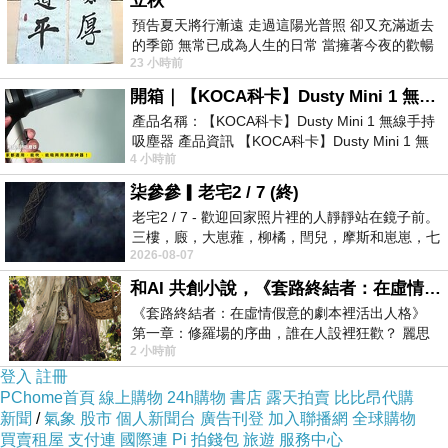
立秋
位總監就是「母親」。
預告夏天將行漸遠 走過這陽光普照 卻又充滿逝去
的季節 無常已成為人生的日常 當擁著今夜的歡暢
23 小時前
舒心 轉眼驟成昨日 而明晨 太陽
即使這項工作條件嚴峻，仍然是許多人心所嚮往的天
開箱｜【KOCA科卡】Dusty Mini 1 無線手持吸塵器
職（雖然逐年降低），特別是懷有不孕症的家庭，期盼新
產品名稱：【KOCA科卡】Dusty Mini 1 無線手持
生命降臨在自家的念頭更加強烈。《Until You're Mine》
吸塵器 產品資訊 【KOCA科卡】Dusty Mini 1 無
由三條支線架構「渴望孩子」這條主軸，全書三條支線都
4 小時前
線手持吸塵器評語： 能吸、能吹兼具兩
以第一人稱視角敘述，也為二起開膛剖腹的孕婦兇殺案增
柒參參▎老宅2 / 7 (終)
添懸疑的氣氛，使人不斷猜測到底誰才是兇手！除了警探
老宅2 / 7 - 歡迎回家照片裡的人靜靜站在鏡子前。
和有懷孕的人根本都有嫌疑呀！到底故事中的「我」是
三樓，廄，大崽蕥，柳橘，閆兒，摩斯和崽崽，七
誰，又或許那是帶有神經質的我們？
2026-08-07
個人整整齊齊地站在鏡框之外，如同
和AI 共創小說，《套路終結者：在虛情假意的劇本裡活出人格》
《套路終結者：在虛情假意的劇本裡活出人格》
第一章：修羅場的序曲，誰在人設裡狂歡？ 麗思
身為社工的孕婦克勞蒂亞，她的職業接觸社會最底層
2 小時前
卡爾頓酒店的總統套房內，燈光昏
人們，這份職業無疑為她帶來成就感，看見那些放棄孩子
登入
註冊
的女人們，她對於腹中的胎兒更加憐憫與期待；丈夫是常
PChome首頁
線上購物
24h購物
書店
露天拍賣
比比昂代購
出海值勤的海軍，擁有兩個雙胞胎的繼子，等自己的孩子
新聞
/
氣象
股市
個人新聞台
廣告刊登
加入聯播網
全球購物
呱呱墜地後，愛情、事業、家庭三得意，將擁有人人稱羨
買賣租屋
支付連
國際連
Pi 拍錢包
旅遊
服務中心