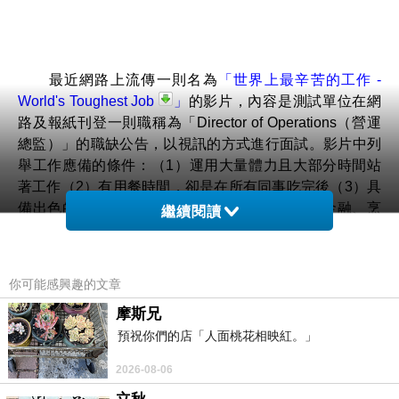
最近網路上流傳一則名為
「
世界上最辛苦的工作 -
World's Toughest Job
」
的影片，內容是測試單位在網
路及報紙刊登一則職稱為「Director of Operations（營運
總監）」的職缺公告，以視訊的方式進行面試。影片中列
舉工作應備的條件：（1）運用大量體力且大部分時間站
著工作（2）有用餐時間，卻是在所有同事吃完後（3）具
備出色的談判技巧和人際關係（4）
適合
醫學、金融、烹
繼續閱讀
飪專家（5）一星期工時135小時，當然工作時間有可能一
星期7天，一天24小時
（6）如果有自己的生活我們會叫你
放棄！……等等等的嚴苛條件。應試者邊苦笑著說：「這
你可能感興趣的文章
是合法的嗎？」一開始看影片時會忍不住（苦）笑，世界
摩斯兄
上哪有這種「工作待遇最低、管理責任最高、出差外派自
己來、上班時段All Day、休假制度：無、工作技能：全
預祝你們的店「人面桃花相映紅。」
能、擅長工具：全部」的工作呀！是要人命嗎？！但看到
2026-08-06
最後卻不禁紅了眼眶，這份營運總監的頭路可真難捧，這