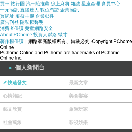
的完美生活。但即將臨盆的她也代表生活將有種種的不
買車
旅行團
汽車險推薦
線上麻將
雜誌
星座命理
會員中心
一元簡訊
直播達人
數位憑證
企業簡訊
便，因此刊登褓姆的徵人啟事，故事的另一支線柔依．哈
買網址
虛擬主機
企業郵件
普出現了。這位33歲未婚的褓姆，外形不完美，但背景完
廣告刊登
隱私權聲明
美到令人起疑竇，尤其是她一出場就不自覺注意孕婦大腹
消費者保護
兒童網路安全
便便的肚子，加上有一位
不孕的
怪異藝術家閨密希西，更
About PChome
投資人聯絡
徵才
令人咋舌的是柔依還願意借腹生子！同時擔任褓姆的她，
著作權保護
｜網路家庭版權所有、轉載必究
‧Copyright PChome
與另一位孕婦琵玻有密切的接觸，身邊有兩位可以下手的
Online
PChome Online and PChome are trademarks of PChome
孕婦呀……不禁想說：「噹郎~兇手就是妳吧！」當然，
Online Inc.
故事沒這麼簡單囉。第三支線便是陷於一夜情風暴的警探
個人新聞台
夫妻和他們的孩子，藉由與其他二條支線的交手及自身家
庭的問題，彰顯「不孕」和「有孕」所面臨到不同個人／
家庭的問題，一體兩面的孕事：「欲求而不得為之的痛苦
快速發文
最新文章
vs獲得卻衍生的煩惱」 彰顯事事皆無完美。
當我想通為何
作者要加上警探與孩子的橋段後，闔上這本書，其實對於
心情雜記
美食饗宴
人生本來就是不公平又更多了層體會。
藝文欣賞
旅遊玩家
社會萬象
影視娛樂
兇手X流產、死胎多次，就大部分的女人來說，是一