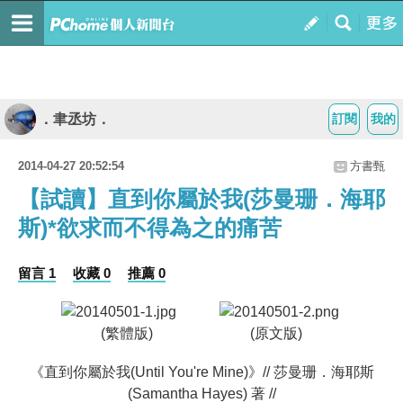
．聿丞坊．
訂閱
我的
2014-04-27 20:52:54
方書甄
【試讀】直到你屬於我(莎曼珊．海耶
斯)*欲求而不得為之的痛苦
留言 1
收藏 0
推薦 0
(繁體版) (原文版)
《直到你屬於我(Until You're Mine)
》// 莎曼珊．海耶斯
(Samantha Hayes)
著
//