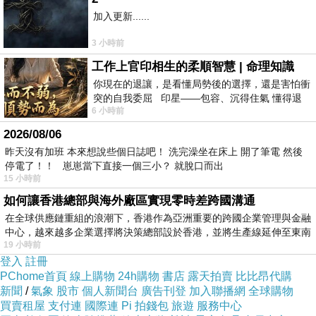
http://www.momoshop.com.tw/goods/GoodsDet
加入更新......
ail.jsp?
i_code=1440682&memid=6000000188&cid=a
3 小時前
puad&oid=1&osm=league
工作上官印相生的柔順智慧 | 命理知識
你現在的退讓，是看懂局勢後的選擇，還是害怕衝
突的自我委屈 印星——包容、沉得住氣 懂得退
商品訊息功能
:
6 小時前
一步觀察，不會
2026/08/06
昨天沒有加班 本來想說些個日誌吧！ 洗完澡坐在床上 開了筆電 然後
停電了！！ 崽崽當下直接一個三小？ 就脫口而出
品號：1440682
15 小時前
如何讓香港總部與海外廠區實現零時差跨國溝通
在全球供應鏈重組的浪潮下，香港作為亞洲重要的跨國企業管理與金融
中心，越來越多企業選擇將決策總部設於香港，並將生產線延伸至東南
熱情、緊張、期待、心跳加速
19 小時前
準備好要愛了嗎？
登入
註冊
PChome首頁
線上購物
24h購物
書店
露天拍賣
比比昂代購
新聞
/
氣象
股市
個人新聞台
廣告刊登
加入聯播網
全球購物
買賣租屋
支付連
國際連
Pi 拍錢包
旅遊
服務中心