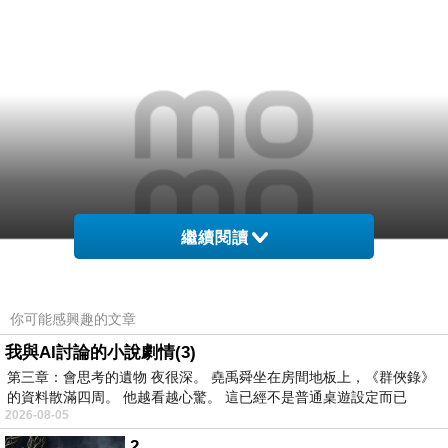
繼續閱讀
你可能感興趣的文章
我與AI討論的小說劇情(3)
第三章：會思考的遺物 夜很深。 堯禹舜坐在房間地板上，《群俠錄》
的資料散滿四周。 他越看越心驚。 這已經不是普通桌遊設定而已
2026-08-05
商品網址
:
2