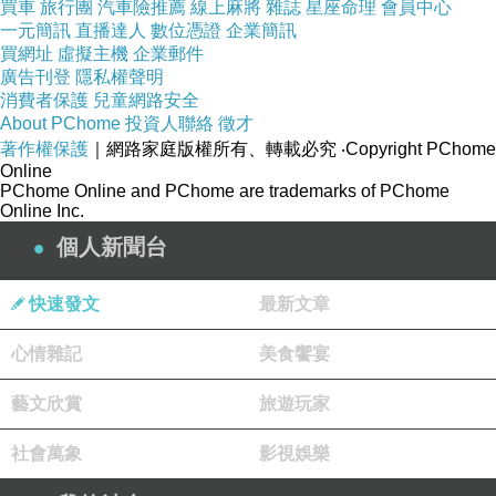
買車
旅行團
汽車險推薦
線上麻將
雜誌
星座命理
會員中心
一元簡訊
直播達人
數位憑證
企業簡訊
買網址
虛擬主機
企業郵件
商品訊息描述
:
廣告刊登
隱私權聲明
消費者保護
兒童網路安全
About PChome
投資人聯絡
徵才
著作權保護
｜網路家庭版權所有、轉載必究
‧Copyright PChome
Online
PChome Online and PChome are trademarks of PChome
Online Inc.
個人新聞台
FCUK Friction
愛火
女性淡香精
30ML
快速發文
最新文章
心情雜記
美食饗宴
<<
香味組成
>>
藝文欣賞
旅遊玩家
社會萬象
影視娛樂
如同魔法般迷惑他
；令人無法抵抗的前味搜羅他的目光；中味麻醉他的