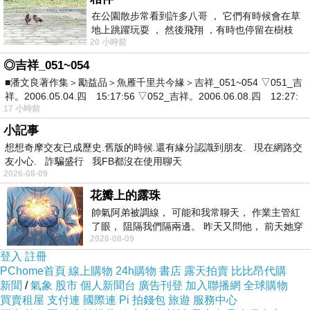
在公園散步常看到許多八哥 ， 它們有時候會在草
地上跳躍玩耍 ， 然後飛翔 ，有時也停留在樹枝
20 小時前
上，它們身軀是咖啡色的，鳥喙是黃色
◎吉祥_051~054
■潘文良著作集＞勵益品＞魚雁千里共今緣＞吉祥_051~054 ▽051_吉
祥。2006.05.04.四 15:17:56 ▽052_吉祥。2006.06.08.四 12:27:
17 小時前
小記事
博客來網路書店網站網址
想想奇摩交友已成歷史.舊版的時候.還有緣分認識到朋友. 現在網路交
友小心. 詐騙盛行 我FB都沒在使用聊天
2026-08-09
花瓣上的露珠
帥氣阿弟被調線， 可能和我常聊天， 作業主管紅
了眼， 阻隔我們隔兩邊。 昨天又問他， 前天她穿
2026-08-09
什麼顏色衣服， 不經
登入
註冊
http://www.books.com.tw/exep/assp.php/vip--
PChome首頁
線上購物
24h購物
書店
露天拍賣
比比昂代購
af000027898
新聞
/
氣象
股市
個人新聞台
廣告刊登
加入聯播網
全球購物
買賣租屋
支付連
國際連
Pi 拍錢包
旅遊
服務中心