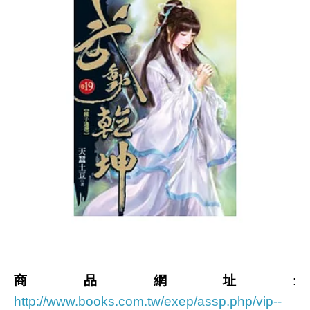
商品網址
:
http://www.books.com.tw/exep/assp.php/vip--