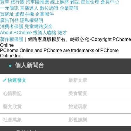
買車
旅行團
汽車險推薦
線上麻將
雜誌
星座命理
會員中心
博客來,博客來網路書店,博客來網路書局,博客來
一元簡訊
直播達人
數位憑證
企業簡訊
買網址
虛擬主機
企業郵件
e-coupon
廣告刊登
隱私權聲明
消費者保護
兒童網路安全
2013,博客來書店,1i6博客來網路書店,博客來網路
About PChome
投資人聯絡
徵才
著作權保護
｜網路家庭版權所有、轉載必究
‧Copyright PChome
書店歡迎您,博客來書局,博客來售票網,博客來折
Online
價券2013,books 博客來網路書店
PChome Online and PChome are trademarks of PChome
Online Inc.
個人新聞台
快速發文
最新文章
心情雜記
美食饗宴
本站圖文皆引用自博客來,圖文所有權皆為原所有
藝文欣賞
旅遊玩家
權人所有,引用人與博客來有合作關係！
社會萬象
影視娛樂
商品訊息簡述
: