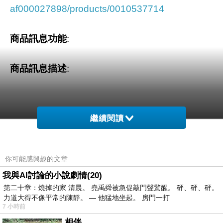
af000027898/products/0010537714
商品訊息功能
:
商品訊息描述
:
繼續閱讀
獲得族會冠軍的林動，同時取得參與「百朝大
戰」的種子遴選資格。一人翻手即可覆滅一個王
朝，百朝大戰的設置究竟有何目的？兩年前的山
你可能感興趣的文章
巔上，清冷曼妙的纖姿儷影之言，林動未曾忘卻
我與AI討論的小說劇情(20)
──我將獲得參戰資格，綾清竹，你等著！擁護林
第二十章：燒掉的家 清晨。 堯禹舜被急促敲門聲驚醒。 砰、砰、砰。
力道大得不像平常的陳靜。 — 他猛地坐起。 房門一打
琅天的長老們守候在族藏之外……
7 小時前
相伴