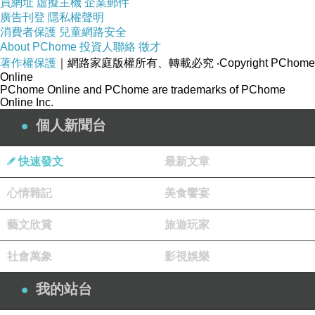
買網址
虛擬主機
企業郵件
台灣 加油！
廣告刊登
隱私權聲明
消費者保護
兒童網路安全
About PChome
投資人聯絡
徵才
著作權保護
｜網路家庭版權所有、轉載必究
‧Copyright PChome
Online
PChome Online and PChome are trademarks of PChome
Online Inc.
2024/08/04
上一篇：
個人新聞台
2024/08/06
下一篇：
快速發文
最新文章
心情雜記
美食饗宴
藝文欣賞
旅遊玩家
社會萬象
影視娛樂
廄
我的站台
2024-08-05 03:17:07
要不要那麼嚴重到要出家了