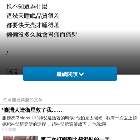
也不知道為什麼
這幾天睡眠品質很差
都要快天亮才睡得著
偏偏沒多久就會胃痛而痛醒
/
話說
繼續閱讀
星期六又要回診了
希望
星期五會記得先預約
你可能感興趣的文章
*臺灣人造衛星救了我……
趙德恕(Zoldos Ur.)神父還活著的時候: 他怕見太陽光 我有一次去上趙
/
德恕神父研究所的課程， 趙神父把窗簾放下， 他說:陽
7 小時前
水啦！
第二次打鐵劑之超混亂的一天