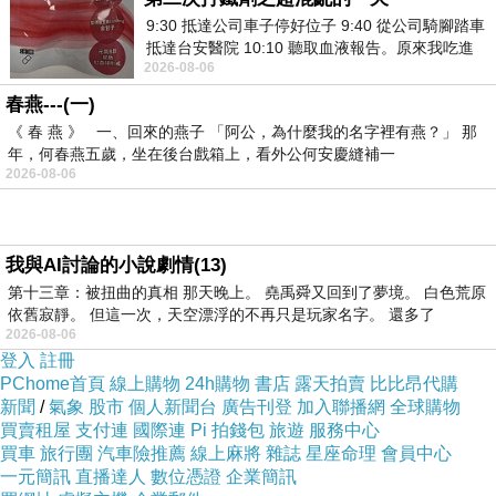
聖杯組合再一次拿下
9:30 抵達公司車子停好位子 9:40 從公司騎腳踏車
抵達台安醫院 10:10 聽取血液報告。原來我吃進
奧運羽球男雙金牌
2026-08-06
去的 B12 彌可保並非沒有吸收而是超
真的是
春燕---(一)
看到崽崽心驚膽戰
《 春 燕 》 一、回來的燕子 「阿公，為什麼我的名字裡有燕？」 那
年，何春燕五歲，坐在後台戲箱上，看外公何安慶縫補一
連廁所都不敢去
2026-08-06
可惜李洋要退休了
四年後再也看不見聖杯組合的身影
我與AI討論的小說劇情(13)
第十三章：被扭曲的真相 那天晚上。 堯禹舜又回到了夢境。 白色荒原
依舊寂靜。 但這一次，天空漂浮的不再只是玩家名字。 還多了
恭喜台灣男雙羽球奪金 李洋＆王齊麟
2026-08-06
恭喜台灣定向飛靶奪銅 李孟遠
登入
註冊
PChome首頁
線上購物
24h購物
書店
露天拍賣
比比昂代購
恭喜台灣女子拳擊奪銅 吳詩儀
新聞
/
氣象
股市
個人新聞台
廣告刊登
加入聯播網
全球購物
買賣租屋
支付連
國際連
Pi 拍錢包
旅遊
服務中心
買車
旅行團
汽車險推薦
線上麻將
雜誌
星座命理
會員中心
期待即將上場的其他選手
一元簡訊
直播達人
數位憑證
企業簡訊
也能順利奪牌