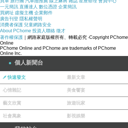
買車
旅行團
汽車險推薦
線上麻將
雜誌
星座命理
會員中心
一元簡訊
直播達人
數位憑證
企業簡訊
買網址
虛擬主機
企業郵件
廣告刊登
隱私權聲明
消費者保護
兒童網路安全
About PChome
投資人聯絡
徵才
著作權保護
｜網路家庭版權所有、轉載必究
‧Copyright PChome
Online
PChome Online and PChome are trademarks of PChome
Online Inc.
個人新聞台
快速發文
最新文章
心情雜記
美食饗宴
藝文欣賞
旅遊玩家
社會萬象
影視娛樂