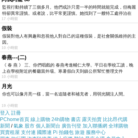
監視行動持續了三個多月。他們或許只需一半的時間就能完成，但梅麗
特卻異常謹慎。或者說，比平常更謹慎。她找到了一艘特工處停泊在
17 小時前
假裝
假裝對他人有興趣和忽視他人對自己的這種假裝，是社會關係維持的主
因。
10 小時前
春燕---(二)
《 春 燕 》 三、你們唱戲的 春燕考進輔仁大學。平日在學校工讀，晚
上在學校附近的餐廳當外場。寒暑假白天到鎮公所幫忙整理文件
10 小時前
月光
你也可以像月亮一樣，當一名追隨者和補充者，用弱光關注人間。
19 小時前
登入
註冊
PChome首頁
線上購物
24h購物
書店
露天拍賣
比比昂代購
新聞
/
氣象
股市
個人新聞台
廣告刊登
加入聯播網
全球購物
買賣租屋
支付連
國際連
Pi 拍錢包
旅遊
服務中心