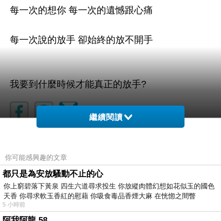
每一次的想你 每一次的遺憾跟心痛
每一次說的放手 卻始終的放不開手
我要到什麼時候才能真正的放手?
繼續閱讀
曖昧
上一篇：
你可能感興趣的文章
又要開始忙了
下一篇：
都只是為安放騷動不止的心
你上窮碧落下黃泉 四生六道尋求投生 你放縱肉體幻想如花似玉的國色
天香 你尋求軟玉香紅的慰藉 你吸食毒品香煙大麻 在恍惚之間瞥
5 小時前
阿我阿龍 58