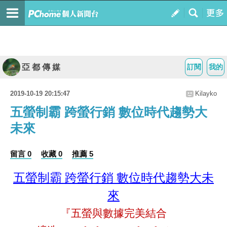
亞 都 傳 媒
訂閱
我的
2019-10-19 20:15:47
Kilayko
五螢制霸 跨螢行銷 數位時代趨勢大
未來
留言 0
收藏 0
推薦 5
五螢制霸 跨螢行銷 數位時代趨勢大未
來
『五螢與數據完美結合