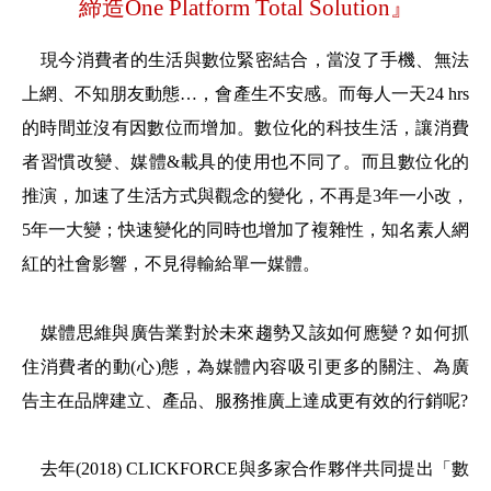
締造
One Platform Total Solution
』
現今消費者的生活與數位緊密結合，當沒了手機、無法
上網、不知朋友動態…，會產生不安感。而每人一天
24 hrs
的時間並沒有因數位而增加。數位化的科技生活，讓消費
者習慣改變、媒體
&
載具的使用也不同了。而且數位化的
推演，加速了生活方式與觀念的變化，不再是
3
年一小改，
5
年一大變；快速變化的同時也增加了複雜性，知名素人網
紅的社會影響，不見得輸給單一媒體。
媒體思維與廣告業對於未來趨勢又該如何應變？如何抓
住消費者的動
(
心
)
態，為媒體內容吸引更多的關注、為廣
告主在品牌建立、產品、服務推廣上達成更有效的行銷呢
?
去年
(2018) CLICKFORCE
與多家合作夥伴共同提出「數