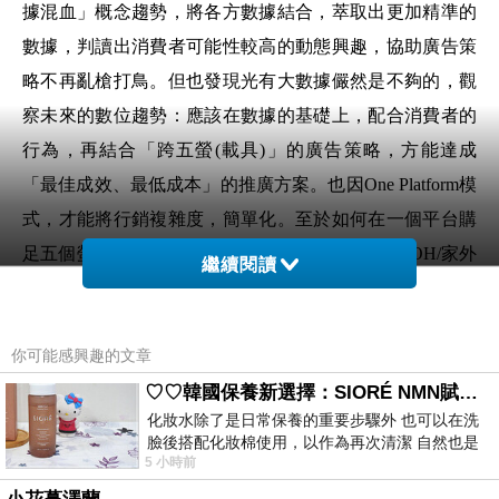
據混血」概念趨勢，將各方數據結合，萃取出更加精準的
數據，判讀出消費者可能性較高的動態興趣，協助廣告策
略不再亂槍打鳥。但也發現光有大數據儼然是不夠的，觀
察未來的數位趨勢：應該在數據的基礎上，配合消費者的
行為，再結合「跨五螢
(
載具
)
」的廣告策略，方能達成
「最佳成效、最低成本」的推廣方案。也因
One
Platform
模
式，才能將行銷複雜度，簡單化。至於如何在一個平台購
足五個螢幕載具
(PC
、
Mobile
、
Tablet
、
IPTV
、
DOOH/
家外
繼續閱讀
螢幕
)
，並同時能結合數據，達到精準投遞廣告給予正確
TA(Target Audience)
，勢必是未來數位發展趨勢。本次
你可能感興趣的文章
【
10.18
五螢制霸聯合發表會】由域動行銷主辦，
TAAA
協
辦，集合了許多業界知名企業，共同探討大數據下的五螢
♡♡韓國保養新選擇：SIORÉ NMN賦活泡泡化妝水♡♡
化妝水除了是日常保養的重要步驟外 也可以在洗
趨勢未來發展與對策。
臉後搭配化妝棉使用，以作為再次清潔 自然也是
發表會一開始即由
CLICKFORCE
顏玉芬總經理直接破
5 小時前
我的保養必備品項 不過，我對於化妝
題，提出未來數位趨勢論點：「現代人一天接觸螢幕時間