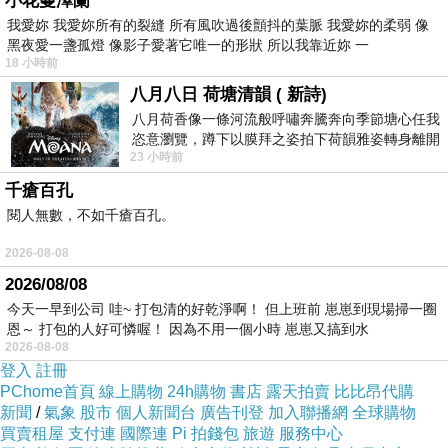
小花蔓澤蘭
我愛妳 我愛妳所有的裂縫 所有風吹過後顫抖的葉脈 我愛妳的柔弱 像
超過
50%
，未來消費者的眼球，不是在個人螢幕上
黑夜愛一盞孤燈 像影子愛著它唯一的形狀 所以我靠近妳 一
(Mobile
、
PC
、
TV)
、就是在馬路
(
螢幕
)
上；科技讓消費者
18 小時前
時間碎片化，唯有透過「數據」，才能讓碎片化資訊完整
八月八日 荷塘清韻 ( 新詩)
八月荷香像一條河流般呼嘯奔騰奔向季節塘心任我
重建」。顏玉芬總經理將
2020
各項趨勢中歸納整理出「數
恣意瀏覽，蹲下以膜拜之姿拍下荷韻雅姿轉身離開
據整合」、「平台軟件整合」、「成效資訊整合」將是未
23 小時前
時我把美麗的遐想掛在亭亭葉柄上盼望
來數位廣告的發展重點，透過有效整合各方數據、平台，
千瘡百孔
才能真實踐「
One Platform Total Solution
」。
閱人無數，不如千瘡百孔。
接下來由各產業專家，以不同立場解析「五螢」及「數
2026-08-08
據」的重要趨勢。網路溫度計 林慧珍營運長透過網路數據
2026/08/08
洞察消費者臉譜，分析五螢碎片化情況下，不能僅用一種
今天一早到公司 哇~ 打包清的好乾淨啊！ 但上班前 崽崽到現場掃一圈
恩～ 打包的人好可憐喔！ 因為不用一個小時 崽崽又搞到水
角度或方案，跟不同的族群溝通，要以數據瞭解消費者喜
2026-08-08
好，方能讓品牌廣告有效觸及。
GroupM
戴伯偉數據總
登入
註冊
PChome首頁
線上購物
24h購物
書店
露天拍賣
比比昂代購
監，也表示
Technology + Data
結合，可更加了解消費者在
新聞
/
氣象
股市
個人新聞台
廣告刊登
加入聯播網
全球購物
新媒體使用與購物行為的關連，探索出技術與創新對消費
買賣租屋
支付連
國際連
Pi 拍錢包
旅遊
服務中心