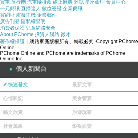
買車
旅行團
汽車險推薦
線上麻將
雜誌
星座命理
會員中心
者生活的改變，同時也針對這樣的趨勢變化對於媒體、廣
一元簡訊
直播達人
數位憑證
企業簡訊
告和消費者在行銷溝通策略上的影響。
買網址
虛擬主機
企業郵件
廣告刊登
隱私權聲明
再者，任何的行銷方案，目的都是為了銷售，知名電商
消費者保護
兒童網路安全
企業平台
91APP
李昆謀產品長表示，「數據」透過整合線
About PChome
投資人聯絡
徵才
著作權保護
｜網路家庭版權所有、轉載必究
‧Copyright PChome
上線下品牌
CRM
會員資料，就能有效了解消費者，也讓消
Online
費者在
Offline
、
Online
上有一致性會員服務。而
PChome Online and PChome are trademarks of PChome
Online Inc.
CLICKFORCE
產品發展處薛祖淇副總經理提出向下資料
個人新聞台
(CRM
、
CDP)
需整合及向上整合多渠道投放廣告，透過
Omni Screen
、
Omni Data
、
Omni Channel
、
Omni Time
達成
快速發文
最新文章
POOH
。
心情雜記
美食饗宴
接續由
Verizon Media (YAHOO)
台灣媒體業務事業群方
盈傑總經理、前線媒體馬志堅總經理及中華電信數位匯流
藝文欣賞
旅遊玩家
事業處吳致達科長，分別探討
Digital(PC/Mobile/Tablet)
、
社會萬象
影視娛樂
DOOH(Outdoor)
、
MOD(TV)
未來發展的新世界，三大不同
平台與載具，闡述數位化的導入，未來趨勢發展能為消費