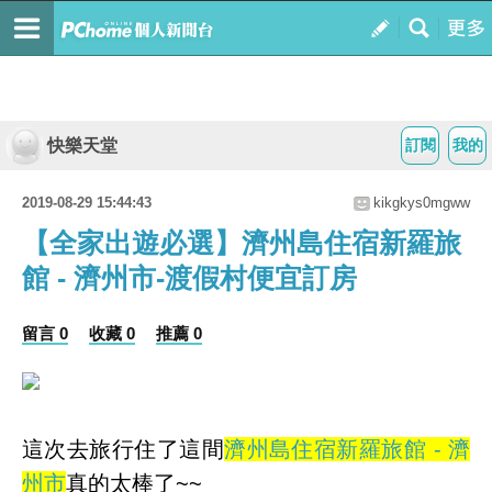
快樂天堂
訂閱
我的
2019-08-29 15:44:43
kikgkys0mgww
【全家出遊必選】濟州島住宿新羅旅
館 - 濟州市-渡假村便宜訂房
留言 0
收藏 0
推薦 0
這次去旅行住了這間
濟州島住宿新羅旅館 - 濟
州市
真的太棒了~~