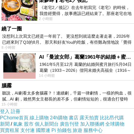
柒參肆▎老宅2／後記
《老宅2／後記》在去年初寫完《老宅》的時候，
我曾經覺得，故事應該已經結束了。那座老宅在地
2 小時前
震中倒塌，七個人終於離開那片黑暗，
繞了一圈
沒想到上次寫文已經是一年前了。 更沒想到就這麼走著走著，2026年
已經來到了Q3的8月。 那天和好友You約吃飯，有些難為情地說「覺得
8 小時前
AI「曼波女郎」葛蘭1961年的結婚＋蜜月旅行 #戀上老電影 #葛蘭 #粟子
1961年5月至12月 葛蘭的結婚與蜜月旅行5月04日
葛蘭（1933～2026）偕同未婚夫高福全（1916～
14 小時前
2004）乘郵輪赴倫敦6月15日於英國倫敦St.S
腦霧
聽說，AI劇看太多會腦霧？！連續劇，千篇一律劇情，一樣的狗血，很
膩...AI 劇，雖然男女主都長的差不多，但劇情短短的，很適合打發時
15 小時前
登入
註冊
PChome首頁
線上購物
24h購物
書店
露天拍賣
比比昂代購
新聞
/
氣象
股市
個人新聞台
廣告刊登
加入聯播網
全球購物
買賣租屋
支付連
國際連
Pi 拍錢包
旅遊
服務中心