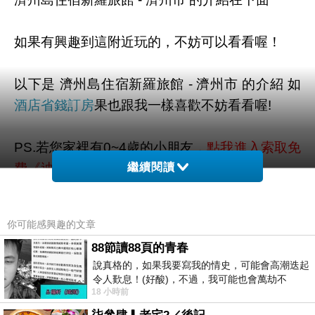
如果有興趣到這附近玩的，不妨可以看看喔！
以下是 濟州島住宿新羅旅館 - 濟州市 的介紹 如
酒店省錢訂房
果也跟我一樣喜歡不妨看看喔!
PS.若您家裡有0~4歲的小朋友，
點我進入索取免
費《迪士尼美語世界試用包》
繼續閱讀
↓↓↓限量特優價格按鈕↓↓↓
你可能感興趣的文章
88節讀88頁的青春
說真格的，如果我要寫我的情史，可能會高潮迭起
令人歎息！(好酸)，不過，我可能也會萬劫不
18 小時前
復...，每天跪鍵盤還是被判了花心的罪