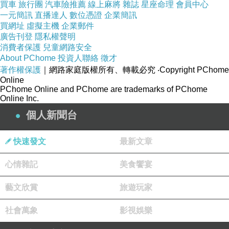
買車
旅行團
汽車險推薦
線上麻將
雜誌
星座命理
會員中心
一元簡訊
直播達人
數位憑證
企業簡訊
買網址
虛擬主機
企業郵件
廣告刊登
隱私權聲明
消費者保護
兒童網路安全
About PChome
投資人聯絡
徵才
著作權保護
｜網路家庭版權所有、轉載必究
‧Copyright PChome
Online
PChome Online and PChome are trademarks of PChome
Online Inc.
個人新聞台
快速發文
最新文章
心情雜記
美食饗宴
藝文欣賞
旅遊玩家
社會萬象
影視娛樂