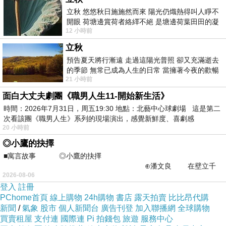
好久沒私接外快賺零用錢了，以前年輕從黑
立秋 悠悠秋日施施然而來 陽光仍熾熱得叫人睜不
手轉設計，為了訓練自己的設計能力，會用下班
開眼 荷塘邊賞荷者絡繹不絕 是塘邊荷葉田田的凝
12 小時前
望 風中飄逸的是映日荷花別樣紅
的時間接案子回家做，從幾百塊到一個案子二十
立秋
萬的都接過，但說真的，沒有一個比這兩千五的
預告夏天將行漸遠 走過這陽光普照 卻又充滿逝去
單「大到」讓我感到害怕。兩千五不是價格，而
的季節 無常已成為人生的日常 當擁著今夜的歡暢
21 小時前
舒心 轉眼驟成昨日 而明晨 太陽
是我人生中第一篇「長文」。
面白大丈夫劇團《職男人生11-開始新生活》
我的個性真的很自虐，就像我太太聽完我的
時間：2026年7月31日，周五19:30 地點：北藝中心球劇場 這是第二
感情史得出來的結論。一開始聽到其實內心很抗
次看該團《職男人生》系列的現場演出，感覺新鮮度、喜劇感
拒，內心的小惡魔不斷對我喊：「兩千五！拜
20 小時前
◎小鷹的抉擇
託！以前考國文要寫作文，要擠出一、兩百個字
■寓言故事 ◎小鷹的抉擇
都要想破頭，而且還要連『……』的刪節號都要
⊕潘文良 在壁立千
算上才能到達低標，兩千五是十倍耶，算了
2026-08-06
仞的懸崖上，有一座遮天蔽
登入
註冊
吧。」同時，內心的正能量小天使也跟著擠出
PChome首頁
線上購物
24h購物
書店
露天拍賣
比比昂代購
來：「之前幾篇隨手一揮都七八百字了，陸陸續
新聞
/
氣象
股市
個人新聞台
廣告刊登
加入聯播網
全球購物
買賣租屋
支付連
國際連
Pi 拍錢包
旅遊
服務中心
續加起來也達到目標了，不要怕，你可以的。」