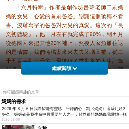
「六月特輯」作者是創作坊書瑋老師二刷媽
媽的女兒，心愛的首刷爸爸。謝謝這個號稱不看
書、沒辦寫字的爸爸對女兒的真愛。這次的「長
文初體驗」，他三月左右就完成了
，到五月
80%
從德國回來把其他
補上，然後人家魚雁往返
20%
的是情書，我們倆檔案來來去去又增又補，從二
千五百字到三千多，最後破了首刷爸的人生計錄
繼續閱讀
超過了五千，按他的說法，至少可以完成
次國
20
文作文測試了。
希望這次的特輯不僅讓大家覺得耳目一新，
你可能感興趣的文章
也能一起回想起我們對孩子、對自己的熱情和期
媽媽的需求
待，享受著人生每一個坑。
2026 年 8 月 6 日我希望能有靈感，平靜的心，寫《媽媽》這系列好久
好久，媽媽確是我生命中最重要的人之一，雖然很想媽媽像我愛她一樣
2026-08-06
各位創作坊的大朋友、小朋友，大家好：
立秋