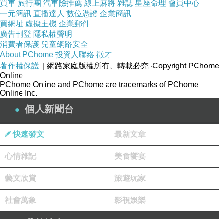
買車
旅行團
汽車險推薦
線上麻將
雜誌
星座命理
會員中心
這種口吻，我合理懷疑這應該是太太派出來的說
一元簡訊
直播達人
數位憑證
企業簡訊
買網址
虛擬主機
企業郵件
客，我甚至相信它有收回扣！
廣告刊登
隱私權聲明
因為，我接下這單了。
消費者保護
兒童網路安全
About PChome
投資人聯絡
徵才
著作權保護
｜網路家庭版權所有、轉載必究
‧Copyright PChome
愛情的坑裡滿滿都是謎
Online
PChome Online and PChome are trademarks of PChome
1.
謎題
Online Inc.
說是接受了，但要寫些甚麼好呢？還好，
個人新聞台
「出題老師」連切入點都幫我想好了：
「你就從
作文老師到底是什麼開始寫吧！
」聽到這個引導
快速發文
最新文章
的確讓我來了興致，大家估且當八卦看看。
心情雜記
美食饗宴
我剛跟太太認識時，想瞭解一下對方的職
業，看能不能找到話題，結果越問我的興趣越
藝文欣賞
旅遊玩家
大，完全被吊中胃口了！因為年輕時參加過救國
社會萬象
影視娛樂
團的帶隊活動，後來出社會後又有固定到處打羽