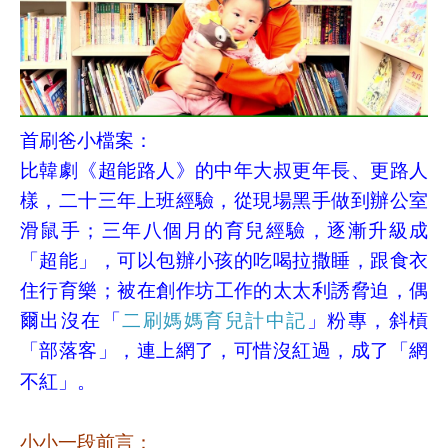
首刷爸小檔案：
比韓劇《超能路人》的中年大
叔更年長、更路人
樣，二十三年上班經驗，從現場黑手做到辦公室
滑鼠手；三年八個月的育兒經驗，逐漸升級成
「超能」，可以包辦小孩的吃喝拉撒睡，跟食衣
住行育樂；被在創作坊工作的太太利誘脅迫，偶
爾出沒在「
二刷媽媽育兒計中記
」粉專，斜槓
「部落客」，連上網了，可惜沒紅過，成了「網
不紅」。
小小一段前言：