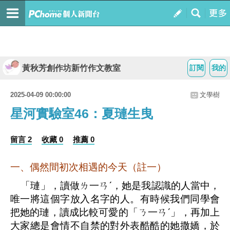
黃秋芳創作坊新竹作文教室
訂閱
我的
2025-04-09 00:00:00
文學樹
星河實驗室46：夏璉生曳
留言 2
收藏 0
推薦 0
一、偶然間初次相遇的今天
（
註一）
「璉」，讀做ㄌ一ㄢ
ˊ
，她是我認識的人當中，
唯一將這個字放入名字的人。有時候我們同學會
把她的璉，讀成比較可愛的「ㄋ一ㄢ
ˊ
」，再加上
大家總是會情不自禁的對外表酷酷的她撒嬌，於