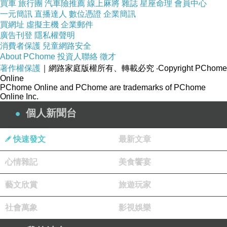
買車
旅行團
汽車險推薦
線上麻將
雜誌
星座命理
會員中心
一元簡訊
直播達人
數位憑證
企業簡訊
買網址
虛擬主機
企業郵件
廣告刊登
隱私權聲明
消費者保護
兒童網路安全
About PChome
投資人聯絡
徵才
著作權保護
｜網路家庭版權所有、轉載必究
‧Copyright PChome
Online
PChome Online and PChome are trademarks of PChome
Online Inc.
二、因為一件小事 暫時就這樣笑一笑吧
（
註一
）
個人新聞台
起初認識
璉
時，酷帥的外表、瀟灑且果決的
個性，非常吸引人的目光，再加上課業表現及運
快速發文
最新文章
動長才都非常出色，自帶著強大耀眼的光芒，她
絕對是系上必須認識的人物。然在幾次談話後發
心情雜記
美食饗宴
現，同為客家人和追星人的共通點，拉近了不敢
藝文欣賞
旅遊玩家
靠近的距離，是怕生的我進到陌生系館裡，能自
然招呼和談天的朋友。
社會萬象
影視娛樂
有時候報告也一起、吃飯也一起，讓我們決