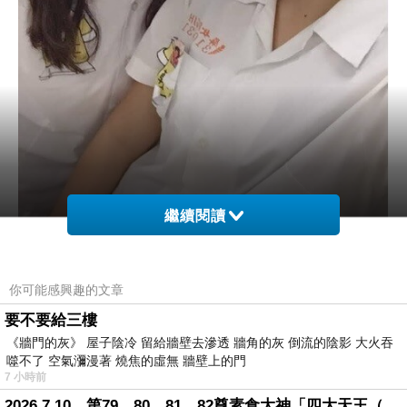
繼續閱讀
你可能感興趣的文章
要不要給三樓
大概也只有我們班會這樣叫她了，其他人這
《牆門的灰》 屋子陰冷 留給牆壁去滲透 牆角的灰 倒流的陰影 大火吞
樣叫她的話，應該會被默默的嗤之以鼻。特別又
噬不了 空氣瀰漫著 燒焦的虛無 牆壁上的門
7 小時前
有趣的是，我跟她之間稱呼彼此，都是叫三個字
2026.7.10，第79、80、81、82尊素食大神「四大天王（護界）」降臨寶島台灣（6）