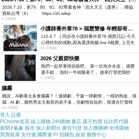
的全名，或是名字中的其中一個字；大部分時候
2026.7.10，第79、80、81、82尊素食神「四大天王（護界）」降臨
對話如下
:
寶島台灣（6） https://zh.wikip
9 小時前
「
邱子瑜
！」
/
「
OO
璉
勒？」
小護師番外章78 > 福慧雙修 年輕卻有個老靈魂 ㄑ金剛經〉podcast
「
邱
」
/
「
璉
」
115.6.7 ( 同步存小護師番外章78 感恩日記-今天
我們之間有點受不了太可親的稱謂，貼近的朋
心裡特別的感動,因為選課燒腦,line A梳爬, 上完失
20 小時前
智課的她,特來傾
友是這樣的
—
說不出黏膩的蜜語，但與彼此相處
2026 父親節快樂
就像置身甘霖。大一同班以來，聊得來的話題和
我們一起穿著情侶裝吧， 第一次泡冷水澡， 感覺
類似的興趣，讓我們成為不錯的朋友，又一年一
還不錯， 泡到一半就睡著了， 後來打雷把我吵
年見證著對方在每次活動和報告中逐漸成熟，從
3 小時前
醒， 手
青澀到習悉的模樣，讓不壯碩的身影印入彼此眼
腦霧
眸，帶著洋溢的、無可比擬的堅韌。
聽說，AI劇看太多會腦霧？！連續劇，千篇一律劇情，一樣的狗血，很
膩...AI 劇，雖然男女主都長的差不多，但劇情短短的，很適合打發時
20 小時前
登入
註冊
PChome首頁
線上購物
24h購物
書店
露天拍賣
比比昂代購
新聞
/
氣象
股市
個人新聞台
廣告刊登
加入聯播網
全球購物
買賣租屋
支付連
國際連
Pi 拍錢包
旅遊
服務中心