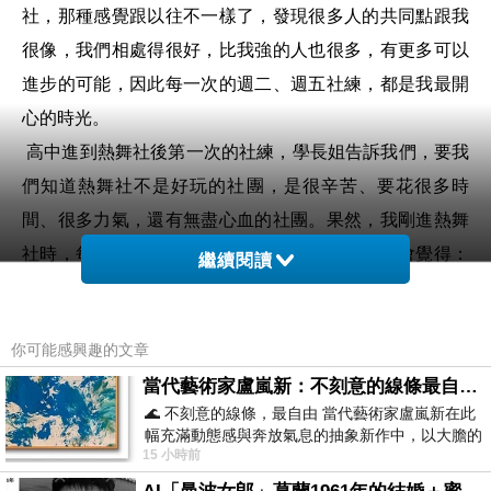
社，那種感覺跟以往不一樣了，發現很多人的共同點跟我
很像，我們相處得很好，比我強的人也很多，有更多可以
進步的可能，因此每一次的週二、週五社練，都是我最開
心的時光。
高中進到熱舞社後第一次的社練，學長姐告訴我們，要我
們知道熱舞社不是好玩的社團，是很辛苦、要花很多時
間、很多力氣，還有無盡心血的社團。果然，我剛進熱舞
社時，每天的身體都是腰酸背痛的狀態，剛開始會覺得：
繼續閱讀
天啊！這個訓練根本就是過度操練的行程啊！加上以前的
訓練不夠，導致現在才社練一天，就會開始覺得不想去，
你可能感興趣的文章
甚至有低潮期的症狀發生。但我告訴自己：要變強就是要
當代藝術家盧嵐新：不刻意的線條最自由，讓色彩流動、筆觸自己說話
這樣磨練自己，加入熱舞社不是來玩的，是要認真去對待
🌊 不刻意的線條，最自由 當代藝術家盧嵐新在此
每場表演。
幅充滿動態感與奔放氣息的抽象新作中，以大膽的
15 小時前
藍色顏料在白色畫布上揮灑、壓印與流淌
每一次一開始跳舞前都要先做足夠的暖身，一做就是要做