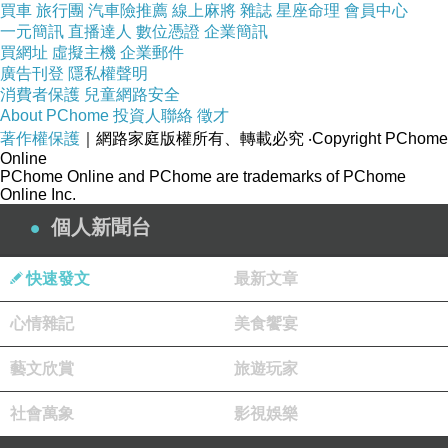
買車
旅行團
汽車險推薦
線上麻將
雜誌
星座命理
會員中心
覺都是不一樣的。
一元簡訊
直播達人
數位憑證
企業簡訊
每當學校只要有什麼跳舞活動或是校外的比賽，我們一定
買網址
虛擬主機
企業郵件
廣告刊登
隱私權聲明
會做完全部的暖身操以及肌耐力訓練之後，才開始教排
消費者保護
兒童網路安全
舞，每一個動作的排舞都需要很久的時間來調整，參與的
About PChome
投資人聯絡
徵才
著作權保護
｜網路家庭版權所有、轉載必究
‧Copyright PChome
人也比較多。而只要基礎沒有打好，社幹們就會開始調整
Online
我僵硬的動作，做不好會被兇，會被質疑回家都沒有練
PChome Online and PChome are trademarks of PChome
Online Inc.
習，甚至被威脅那就不要參加這次排舞或這次活動，嚴格
個人新聞台
程度就像是在韓國進行訓練一樣，不是被罵就是被操。其
實我最害怕的是拖累其他的同學，為了不想讓自己變成拖
快速發文
最新文章
油瓶，每一次都很認真的去做到最好。
心情雜記
美食饗宴
上學期最讓我印象深刻的日子，就是學校卡拉
ok
的活動，
由我們負責跳開場舞的時候吧。那是要徵選才能上去表演
藝文欣賞
旅遊玩家
的，每一次的活動前面都有一次的徵選，由徵選的方式來
社會萬象
影視娛樂
選出跳的比較好的舞者上台。徵選當天真的非常緊張，因