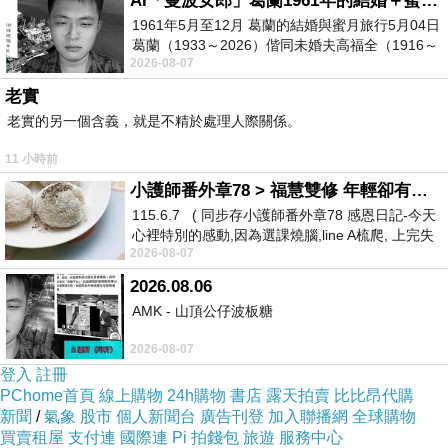
AI「曼波女郎」葛蘭1961年的結婚＋蜜月旅行 #戀上老電影 #葛蘭 #粟子
20
分鐘起跳，接著進行基礎律動，必須跟著音樂一起做，
1961年5月至12月 葛蘭的結婚與蜜月旅行5月04日
這些暖身活動加起來要
45
分鐘以上，但這都算是舒適的操
葛蘭（1933～2026）偕同未婚夫高福全（1916～
練。一到肌耐力訓練，那才真的是人間煉獄的開始，不管
2026-08-07
2004）乘郵輪赴倫敦6月15日於英國倫敦St.S
是手，還是肚子或是大腿，簡直都不像是自己的，在做這
老實
老實的另一個含義，就是不精於處理人際關係。
些痛苦無比的動作時，會開始覺得為什麼時間過的那麼
慢，蹲了那麼久、抬了那麼久，怎麼都還沒結束？有時候
11 小時前
真的會撐到手抖到無法再撐下去的程度，大腿也會痠到彷
小護師番外章78 > 福慧雙修 年輕卻有個老靈魂 ㄑ金剛經〉podcast
115.6.7 ( 同步存小護師番外章78 感恩日記-今天
彿整隻腿都在顫動不止，社幹們卻偏偏還沒喊停。好不容
心裡特別的感動,因為選課燒腦,line A梳爬, 上完失
易苦熬到放鬆的那一刻，真覺得自己剛從地獄逃出，正飛
2026-08-07
智課的她,特來傾
向美好天堂，慶幸今天終於結束了這場惡夢。
2026.08.06
跟國中的跳舞生活比起來，感覺真的差很多，國中時的
AMK - 山頂公仔波板糖
練習，我們不會去練肌耐，也不會去熱身，直接開始跳，
2026-08-07
更不是跳那種自編舞風的舞曲，而是
cover
韓國團體的的舞
登入
註冊
PChome首頁
線上購物
24h購物
書店
露天拍賣
比比昂代購
蹈，而且也不會去特別刁鑽哪個動作、在意哪個拍子要對
新聞
/
氣象
股市
個人新聞台
廣告刊登
加入聯播網
全球購物
整齊之類的細節，不管是練舞氣氛還是整體面對舞台的感
買賣租屋
支付連
國際連
Pi 拍錢包
旅遊
服務中心