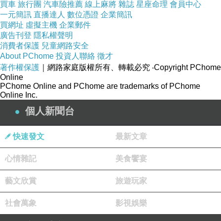
買車
旅行團
汽車險推薦
線上麻將
雜誌
星座命理
會員中心
一元簡訊
直播達人
數位憑證
企業簡訊
買網址
虛擬主機
企業郵件
廣告刊登
隱私權聲明
消費者保護
兒童網路安全
About PChome
投資人聯絡
徵才
著作權保護
｜網路家庭版權所有、轉載必究
‧Copyright PChome
Online
PChome Online and PChome are trademarks of PChome
Online Inc.
個人新聞台
快速發文
最新文章
心情雜記
美食饗宴
藝文欣賞
旅遊玩家
社會萬象
影視娛樂