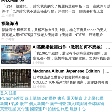
阿我阿龍 60
「你好，親愛的。」緋忘我真的忘了梅麗特還在甲板下面，這或許可以
算作「也許緋忘我不適合秘密行動」評價的一面，但她沒有表現出
以下是 杜塞爾多夫日航飯店 (Hotel Nikko
11 小時前
Dusseldorf) 的介紹 如果也跟我一樣喜歡不妨看
福隆海邊
看喔!
福隆海邊 棋藝甚差，又極不被女生對上眼，極之吝嗇又cheap的男人
冒充老人用NT$75搞了張老人優待票（優待票─NT$75。只適用於
21 小時前
PS.若您家裡有0~4歲的小朋友，
點我進入索取免
AI葛蘭婚後復出作〈教我如何不想她〉 #戀上老電影 #葛蘭 #粟子
費《迪士尼美語世界試用包》
「我1961年結婚，還沒有小孩時我覺得很悶，連
空氣都不對；我想呼吸片場的空氣。丈夫叫我回去
3 小時前
試試看……拍了〈教我如何不想她〉（1963
↓↓↓限量特優價格按鈕↓↓↓
Madonna Album Japanese Edition ｜瑪丹娜專輯們2026年日本版重發系列
日本應該是全世界少數會對瑪丹娜做
COLLECTION系列型銷售的國家，連娜姊的母國
23 小時前
美國都沒對她這樣過，這全拜在他們到現在唱片
登入
註冊
PChome首頁
線上購物
24h購物
書店
露天拍賣
比比昂代購
新聞
/
氣象
股市
個人新聞台
廣告刊登
加入聯播網
全球購物
買賣租屋
支付連
國際連
Pi 拍錢包
旅遊
服務中心