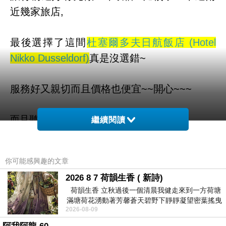
近幾家旅店,
最後選擇了這間
杜塞爾多夫日航飯店 (Hotel
Nikko Dusseldorf)
真是沒選錯~
服務好又親切而且價格也便宜~~開心~~~
而且聽說這邊是可以全世界訂房
繼續閱讀
也太方便了吧！！不用在那邊找翻譯啦ＱＱ
你可能感興趣的文章
2026 8 7 荷韻生香 ( 新詩)
杜塞爾多夫日航飯店 (Hotel Nikko Dusseldorf)
荷韻生香 立秋過後一個清晨我健走來到一方荷塘
的介紹在下面
滿塘荷花湧動著芳馨蒼天碧野下靜靜凝望密葉搖曳
2026-08-09
幽泉中復有蛙鳴嘓嘓水波裡搖曳
如果有興趣到這附近玩的，不妨可以看看喔！