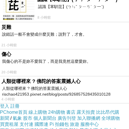
認識【苯騈芘】(ㄅㄣˇ ㄆㄧㄢˊ ㄆ一ˊ)
8 小時前
災難
說錯話一般不會變成什麼災難；說對了，才會。
21 小時前
傷心
我傷心的不是妳不愛我了，而是我竟然這麼愛妳。
20 小時前
人類從哪裡來 ? 佛陀的答案震撼人心
人類從哪裡來 ? 佛陀的答案震撼人心
rischao421953.pixnet.net/blog/posts/926857528435010128
4 小時前
登入
註冊
PChome首頁
線上購物
24h購物
書店
露天拍賣
比比昂代購
新聞
/
氣象
股市
個人新聞台
廣告刊登
加入聯播網
全球購物
買賣租屋
支付連
國際連
Pi 拍錢包
旅遊
服務中心