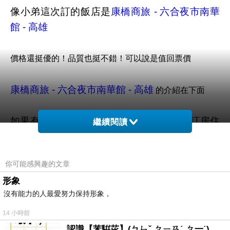
像小弟這次訂的飯店是
康橋商旅 - 六合夜市南華
館 - 高雄
價格還挺優的！品質也挺不錯！可以說是值回票價
康橋商旅 - 六合夜市南華館 - 高雄
的介紹在下面
如果有興趣到這附近玩的，不妨可以在這訂房住
繼續閱讀
看看喔！
你可能感興趣的文章
PS.若您家裡有0~4歲的小朋友，
點我進入索取免
形象
費《迪士尼美語世界試用包》
沒有能力的人最愛努力保持形象，
限量特優價格按鈕
14 小時前
認識【苯騈芘】(ㄅㄣˇ ㄆㄧㄢˊ ㄆ一ˊ)