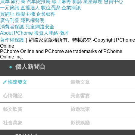
買車
旅行團
汽車險推薦
線上麻將
雜誌
星座命理
會員中心
一元簡訊
直播達人
數位憑證
企業簡訊
買網址
虛擬主機
企業郵件
廣告刊登
隱私權聲明
消費者保護
兒童網路安全
About PChome
投資人聯絡
徵才
著作權保護
｜網路家庭版權所有、轉載必究
‧Copyright PChome
Online
訂房
PChome Online and PChome are trademarks of PChome
Online Inc.
個人新聞台
快速發文
最新文章
心情雜記
美食饗宴
藝文欣賞
旅遊玩家
社會萬象
影視娛樂