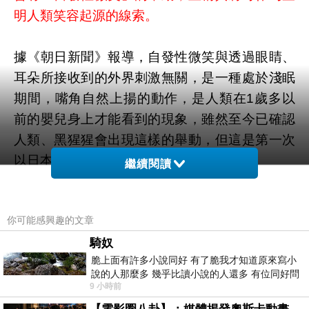
明人類笑容起源的線索。
據《朝日新聞》報導，自發性微笑與透過眼睛、
耳朵所接收到的外界刺激無關，是一種處於淺眠
期間，嘴角自然上揚的動作，是人類在1歲多以
前的嬰兒身上才能看到的現象，雖然至今已確認
人類、黑猩猩會出現這樣的舉動，但這是第一次
以日本獼猴為對象所觀察到的成果。
繼續閱讀
自發性微笑雖然被認為是為了吸引大人的關心，
你可能感興趣的文章
以讓他們對育兒活動更加積極
，而在日本獼猴身
上，卻露出像是臉部抽搐般的表情，因此研究人
騎奴
脆上面有許多小說同好 有了脆我才知道原來寫小
員也提到，與其說是為了改變養育者的態度，或
說的人那麼多 幾乎比讀小說的人還多 有位同好問
許是為了促進臉頰肌肉發達才是真正的目的也說
9 小時前
了一個問題 她說為什麼高中文學獎的
不定。