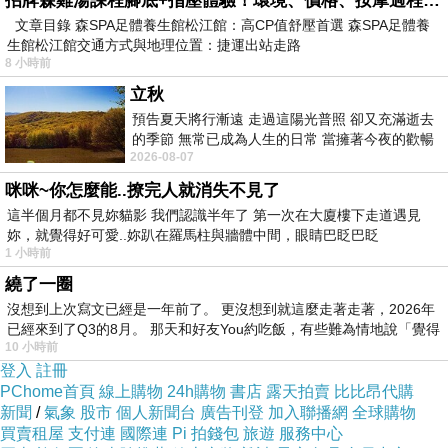
招牌森雞湯課程腳底+指壓體驗！環境、價格、按摩過程全紀錄，森SPA足體養生館松江館最新價格表
兩隻毛孩，讓牠們知道其實從來沒有忘記過曾經
文章目錄 森SPA足體養生館松江館：高CP值舒壓首選 森SPA足體養
生館松江館交通方式與地理位置：捷運出站走路
相處的每分每秒。網友們也紛紛在留言處分享自
8 小時前
己過世的寵物照片，直說鬼月怎麼會有這麼大顆
立秋
的洋蔥，「都哭了啦！」
預告夏天將行漸遠 走過這陽光普照 卻又充滿逝去
的季節 無常已成為人生的日常 當擁著今夜的歡暢
2026-08-07
舒心 轉眼驟成昨日 而明晨 太陽
FACEBOOK：
西瓜仙人掌 Watermeloncactus
咪咪~你怎麼能..撩完人就消失不見了
這半個月都不見妳貓影 我們認識半年了 第一次在大廈樓下走道遇見
INSTAGRAM：
watermeloncactus
妳，就覺得好可愛..妳趴在羅馬柱與牆體中間，眼睛巴眨巴眨
1 小時前
繞了一圈
沒想到上次寫文已經是一年前了。 更沒想到就這麼走著走著，2026年
已經來到了Q3的8月。 那天和好友You約吃飯，有些難為情地說「覺得
10 小時前
柴打翻2000片拼圖..她崩潰笑翻網
登入
註冊
PChome首頁
線上購物
24h購物
書店
露天拍賣
比比昂代購
新聞
父母雙亡小喵喵黏著新媽媽不放
/
氣象
股市
個人新聞台
廣告刊登
加入聯播網
全球購物
買賣租屋
支付連
國際連
Pi 拍錢包
旅遊
服務中心