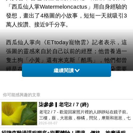
「西瓜仙人掌Watermeloncactus」用自身經驗的
發想，畫出了4格圖的小故事，短短一天就吸引3
萬人按讚、接近9千分享。
西瓜仙人掌向《ETtoday寵物雲》記者表示，這
張圖的靈感來自於自己以前的經歷；他曾養過一
隻土狗「小黃」還有米克斯「酷馬」，牠們都曾
經是在路上流浪的孩子。酷馬因為生病耳朵需要
繼續閱讀
動大手術，但仍不敵病魔離開人世，「而小黃則
是在我上完課回家後才得知牠已經往生，小黃是
你可能感興趣的文章
自然年紀到老死的。」
柒參參▎老宅2 / 7 (終)
老宅2 / 7 - 歡迎回家照片裡的人靜靜站在鏡子前。
「因為突然想到這兩個家人都是在我不知情的情
三樓，廄，大崽蕥，柳橘，閆兒，摩斯和崽崽，七
況下走的，覺得很愧疚自己當時竟然沒有陪在他
2026-08-07
個人整整齊齊地站在鏡框之外，如同
們身邊。」
因應鬼門開的時刻，紀念自己最愛的