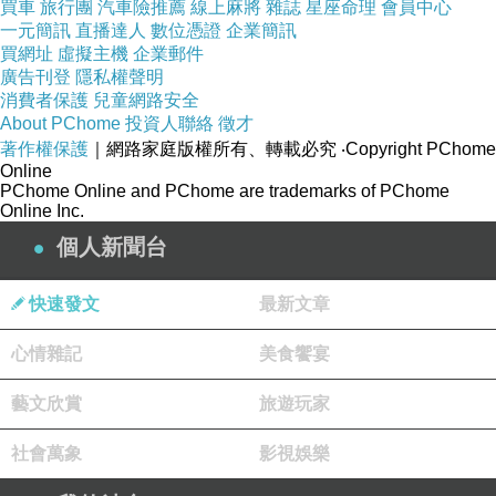
買車
旅行團
汽車險推薦
線上麻將
雜誌
星座命理
會員中心
浪浪陪跑超馬選手想帶牠回英國
一元簡訊
直播達人
數位憑證
企業簡訊
買網址
虛擬主機
企業郵件
廣告刊登
隱私權聲明
13歲收容所貓咪肉球貼玻璃求包養
消費者保護
兒童網路安全
About PChome
投資人聯絡
徵才
著作權保護
｜網路家庭版權所有、轉載必究
‧Copyright PChome
鸚鵡走進貓圓陣「喵～」下馬威
Online
PChome Online and PChome are trademarks of PChome
Online Inc.
幼貓疑似被輾仔細看才發現搞烏龍
個人新聞台
以為被拋棄...1年後牠見到主人「瘋..
快速發文
最新文章
心情雜記
美食饗宴
木堆中其實睡了一隻「小橘貓」
藝文欣賞
旅遊玩家
猴硐狗鍊草叢疑熱死遊客急求救
社會萬象
影視娛樂
樹林「貓狗好朋友」隔3月重逢！