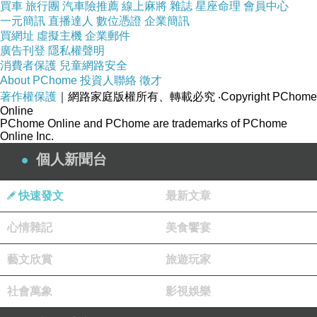
買車
旅行團
汽車險推薦
線上麻將
雜誌
星座命理
會員中心
一元簡訊
直播達人
數位憑證
企業簡訊
買網址
虛擬主機
企業郵件
廣告刊登
隱私權聲明
消費者保護
兒童網路安全
About PChome
投資人聯絡
徵才
著作權保護
｜網路家庭版權所有、轉載必究
‧Copyright PChome
Online
PChome Online and PChome are trademarks of PChome
Online Inc.
個人新聞台
快速發文
最新文章
心情雜記
美食饗宴
藝文欣賞
旅遊玩家
社會萬象
影視娛樂