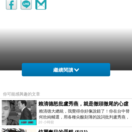
繼續閱讀
你可能感興趣的文章
賴清德怒批盧秀燕，就是徹頭徹尾的心虛
賴清德大總統，我覺得你好像說錯了！你在台中替
何欣純輔選，用各種尖酸刻薄的說詞批判盧秀燕，
20 小時前
罵她施政滿意度輸給陳其邁，甚至還說盧