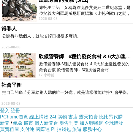
炫麗奪目的蛋糕 (5/11)
維托里亞諾，又稱為維克多艾曼紐二世紀念堂，是
位於義大利羅馬威尼斯廣場和卡比托利歐山之間，
2026-08-08
用以紀念統一義大利統一後的的第一位國
得罪人
公開得罪幾個人，就能省掉日後很多麻煩。
2026-08-08
欣儀營養師 - 6種抗發炎食材 & 6大加重慢性發炎的飲食習慣
欣儀營養師-6種抗發炎食材 & 6大加重慢性發炎的
飲食習慣 欣儀營養師 - 6種抗發炎食材
17 小時前
https://www.facebook.com/photo/?fbid=147
社會平衡
把自己的痛苦分享給別人聽的唯一好處，就是這樣做能維持社會平衡。
2026-08-08
登入
註冊
PChome首頁
線上購物
24h購物
書店
露天拍賣
比比昂代購
新聞
/
氣象
股市
個人新聞台
廣告刊登
加入聯播網
全球購物
買賣租屋
支付連
國際連
Pi 拍錢包
旅遊
服務中心